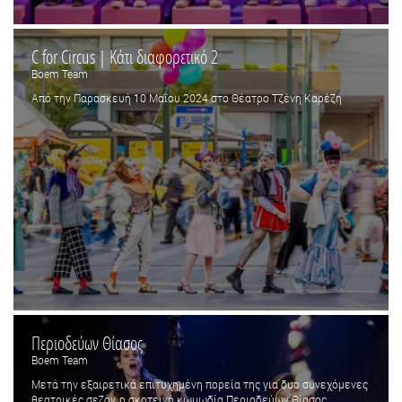
C for Circus | Κάτι διαφορετικό 2
Boem Team
Από την Παρασκευή 10 Μαΐου 2024 στο Θέατρο Τζένη Καρέζη
Περιοδεύων Θίασος
Boem Team
Μετά την εξαιρετικά επιτυχημένη πορεία της για δυο συνεχόμενες
θεατρικές σεζόν, η σκοτεινή κωμωδία Περιοδεύων Θίασος