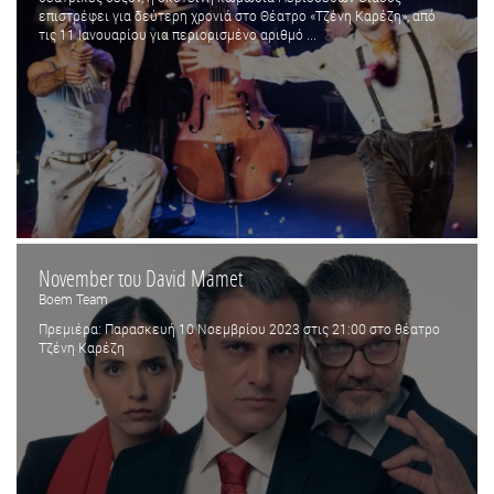
επιστρέφει για δεύτερη χρονιά στο Θέατρο «Τζένη Καρέζη», από
τις 11 Ιανουαρίου για περιορισμένο αριθμό ...
November του David Mamet
Boem Team
Πρεμιέρα: Παρασκευή 10 Νοεμβρίου 2023 στις 21:00 στο θέατρο
Τζένη Καρέζη