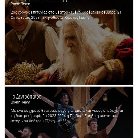
Boem Team
2ος χρόνος επιτυχίας στο θέατρο «Τζένη Καρέζη» | Πρεμιέρα: 21
Οκτωβρίου 2023 | Σκηνοθεσία: Κώστας Γάκης
Το Δεντρόπαιδο
Boem Team
Με ένα σύγχρονο θεατρικό έργο για παιδιά και νέους υποδέχεται
τη θεατρική περίοδο 2023-2024 η Παιδική-Εφηβική σκηνή του
ιστορικού θεάτρου Τζένη Καρέζη....