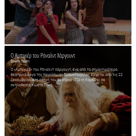
Ο Αμπιγιέρ του Ρόναλντ Χάργουντ
Boem Team
Ο «Αμπιγιέρ» του Ρόναλντ Χάργουντ, ένα από τα σημαντικότερα
θεατρικά έργα της παγκόσμιας δραματουργίας, έρχεται από τις 22
Δεκεμβρίου στη σκηνή του θεάτρου «Τζένη Καρέζη», σε
σκηνοθεσία Κώστα Γάκη. ...