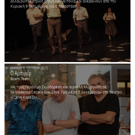
αλλάζουν θεατρική στέγη και γειτονιά και ανεβαίνουν από την
Κυριακή 9 Οκτωβρίου, για 6 παραστάσε...
Ο Αμπιγιέρ
Boem Team
Με τους Γεράσιμο Σκιαδαρέση και Ιεροκλή Μιχαηλίδη σε
σκηνοθεσία Cezaris Graužinis. Πρεμιέρα 7 Δεκεμβρίου στο Θέατρο
«Τζένη Καρέζη»...