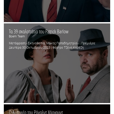
Τα 39 σκαλοπάτια του Patrick Barlow
Boem Team
Μετάφραση - Σκηνοθεσία: Μάκης Παπαδημητρίου | Πρεμιέρα:
Δευτέρα 30 Οκτωβρίου 2023 | θέατρο Τζένη Καρέζη
Ο Αμπιγιέρ του Ρόναλντ Χάργουντ