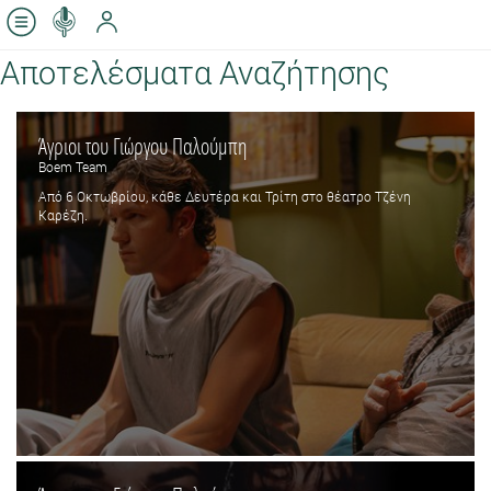
Αποτελέσματα Αναζήτησης
Άγριοι του Γιώργου Παλούμπη
Boem Team
Από 6 Οκτωβρίου, κάθε Δευτέρα και Τρίτη στο θέατρο Τζένη
Καρέζη.