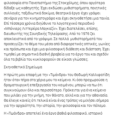
φιλοσοφία στο Πανεπιστήμιο της Στοκχόλμης, όπου αργότερα
δίδαξε ως καθηγητής. Έχει εκδώσει μυθιστορήματα, ποιητικές
συλλογές, ταξιδιωτικά δοκίμια, θεατρικά έργα· έχει γράψει
σενάρια για τον κινηματογράφο και έχει σκηνοθετήσει μια ταινία.
Επί τέσσερα χρόνια διηύθυνε το λογοτεχνικό περιοδικό
«Μπόνιερς Λιττερέρα Μαγκαζίν». Έχει διατελέσει, επίσης,
διευθυντής της Σουηδικής Τηλεόρασης. Από το 1976 ζει
αποκλειστικά από το γράψιμο. Σε πολλά μυθιστορήματά του
προσεγγίζει το θέμα του μέσα από διαφορετικές οπτικές, γωνίες
και πρόσωπα και έχει μια φιλοσοφική διάθεση και διάσταση. Έχει
τιμηθεί με σημαντικά διεθνή βραβεία για το έργο του και σχεδόν
όλα τα βιβλία του κυκλοφορούν σε είκοσι γλώσσες.
Σκηνοθετικό Σημείωμα
Η πρώτη μου επαφή με την «Τιμάνδρα» του Θοδωρή Καλλιφατίδη
ήταν όταν πήρα στα χέρια μου το κείμενο. Κι όσο προχωρούσε η
δραματουργική επεξεργασία του κειμένου, μπορώ να πω ότι
συγκινούμουν όλο και περισσότερο. Πρόκειται για ένα κείμενο
που μιλάει για την μνήμη, τον θάνατο, αλλά και για την αθανασία.
Θα έλεγε κανείς ότι τελικά είναι ένας τρόπος να μιλήσει σήμερα
για την αρχαιότητα, την ιστορία, την φιλοσοφία και τον πόλεμο.
Η «Τιμάνδρα» αποτελεί ένα έργο βαθιά φιλοσοφικό, ιστορικό