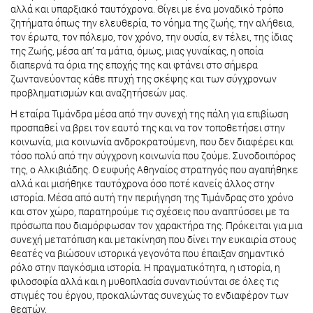
αλλά και υπαρξιακό ταυτόχρονα. Θίγει με ένα μοναδικό τρόπο
ζητήματα όπως την ελευθερία, το νόημα της ζωής, την αλήθεια,
τον έρωτα, τον πόλεμο, τον χρόνο, την ουσία, εν τέλει, της ίδιας
της Ζωής, μέσα απ’ τα μάτια, όμως, μιας γυναίκας, η οποία
διαπερνά τα όρια της εποχής της και φτάνει στο σήμερα
ζωντανεύοντας κάθε πτυχή της σκέψης και των σύγχρονων
προβληματισμών και αναζητήσεών μας.
Η εταίρα Τιμάνδρα μέσα από την συνεχή της πάλη για επιβίωση
προσπαθεί να βρει τον εαυτό της και να τον τοποθετήσει στην
κοινωνία, μια κοινωνία ανδροκρατούμενη, που δεν διαφέρει και
τόσο πολύ από την σύγχρονη κοινωνία που ζούμε. Συνοδοιπόρος
της, ο Αλκιβιάδης. Ο ευφυής Αθηναίος στρατηγός που αγαπήθηκε
αλλά και μισήθηκε ταυτόχρονα όσο ποτέ κανείς άλλος στην
ιστορία. Μέσα από αυτή την περιήγηση της Τιμάνδρας στο χρόνο
και στον χώρο, παρατηρούμε τις σχέσεις που αναπτύσσει με τα
πρόσωπα που διαμόρφωσαν τον χαρακτήρα της. Πρόκειται για μια
συνεχή μετατόπιση και μετακίνηση που δίνει την ευκαιρία στους
θεατές να βιώσουν ιστορικά γεγονότα που έπαιξαν σημαντικό
ρόλο στην παγκόσμια ιστορία. Η πραγματικότητα, η ιστορία, η
φιλοσοφία αλλά και η μυθοπλασία συναντιούνται σε όλες τις
στιγμές του έργου, προκαλώντας συνεχώς το ενδιαφέρον των
θεατών.