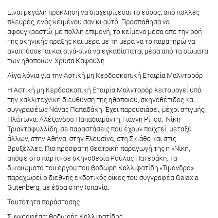
Είναι μεγάλη πρόκληση να διαχειρίζεσαι το εύρος, από πολλές
πλευρές, ενός κειμένου σαν κι αυτό. Προσπάθησα να
αφουγκραστώ, με πολλή επιμονή, το κείμενο μέσα από την ροή
της σκηνικής πράξης και μέρα με τη μέρα να το παρατηρώ να
αναπτύσσεται και σιγά-σιγά να εγκαθίσταται μέσα από τα σώματα
των ηθοποιών. Χρύσα Καψούλη
Λίγα λόγια για την Αστική μη Κερδοσκοπική Εταιρία Μαλντορόρ
Η Αστική μη Κερδοσκοπική Εταιρία Μαλντορόρ λειτουργεί υπό
την καλλιτεχνική διεύθυνση της ηθοποιού, σκηνοθέτιδος και
συγγραφέως Νάνας Παπαδάκη. Έχει παρουσιάσει, μέχρι στιγμής,
Πλάτωνα, Αλέξανδρο Παπαδιαμάντη, Γιάννη Ρίτσο, Νίκη
Τριανταφυλλίδη, σε παραστάσεις που έχουν παιχτεί, μεταξύ
άλλων, στην Αθήνα, στην Ελευσίνα, στη Σκιάθο και στις
Βρυξέλλες. Πιο πρόσφατη θεατρική παραγωγή της η «Νίκη,
απόψε στο πάρτι» σε σκηνοθεσία Ρούλας Πατεράκη. Τα
δικαιώματα του έργου του Θοδωρή Καλλιφατίδη «Τιμάνδρα»
παραχωρεί ο διεθνής εκδοτικός οίκος του συγγραφέα Galaxia
Gutenberg, με έδρα στην Ισπανία.
Ταυτότητα παράστασης
Συγγραφέας: Θοδωρής Καλλιφατίδης