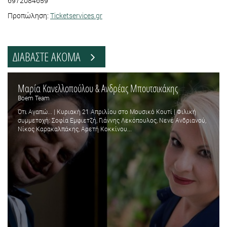
6972084659
Προπώληση:
Ticketservices.gr
ΔΙΑΒΑΣΤΕ ΑΚΟΜΑ
Μαρία Κανελλοπούλου & Ανδρέας Μπουτσικάκης
Boem Team
Ότι Αγαπώ... | Κυριακή 21 Απριλίου στο Μουσικό Κουτί | Φιλική
συμμετοχή: Σοφία Εμφιετζή, Γιάννης Λεκόπουλος, Νενέ Ανδριανού,
Νίκος Καρακαλπάκης, Αρετή Κοκκίνου...