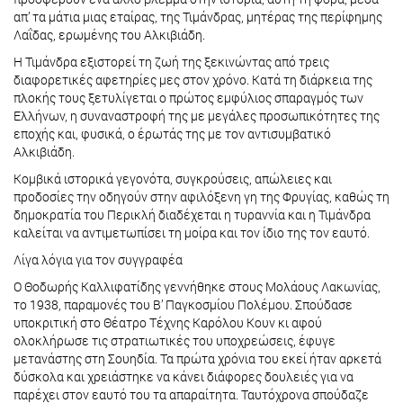
απ’ τα μάτια μιας εταίρας, της Τιμάνδρας, μητέρας της περίφημης
Λαΐδας, ερωμένης του Αλκιβιάδη.
Η Τιμάνδρα εξιστορεί τη ζωή της ξεκινώντας από τρεις
διαφορετικές αφετηρίες μες στον χρόνο. Κατά τη διάρκεια της
πλοκής τους ξετυλίγεται ο πρώτος εμφύλιος σπαραγμός των
Ελλήνων, η συναναστροφή της με μεγάλες προσωπικότητες της
εποχής και, φυσικά, ο έρωτάς της με τον αντισυμβατικό
Αλκιβιάδη.
Κομβικά ιστορικά γεγονότα, συγκρούσεις, απώλειες και
προδοσίες την οδηγούν στην αφιλόξενη γη της Φρυγίας, καθώς τη
δημοκρατία του Περικλή διαδέχεται η τυραννία και η Τιμάνδρα
καλείται να αντιμετωπίσει τη μοίρα και τον ίδιο της τον εαυτό.
Λίγα λόγια για τον συγγραφέα
Ο Θοδωρής Καλλιφατίδης γεννήθηκε στους Μολάους Λακωνίας,
το 1938, παραμονές του Β’ Παγκοσμίου Πολέμου. Σπούδασε
υποκριτική στο Θέατρο Τέχνης Καρόλου Κουν κι αφού
ολοκλήρωσε τις στρατιωτικές του υποχρεώσεις, έφυγε
μετανάστης στη Σουηδία. Τα πρώτα χρόνια του εκεί ήταν αρκετά
δύσκολα και χρειάστηκε να κάνει διάφορες δουλειές για να
παρέχει στον εαυτό του τα απαραίτητα. Ταυτόχρονα σπούδαζε