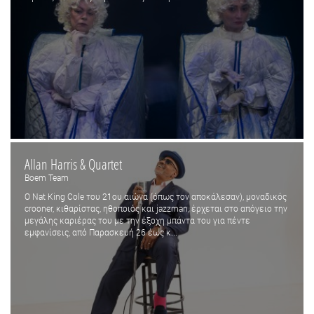
Allan Harris & Quartet
Boem Team
O Nat King Cole του 21ου αιώνα (όπως τον αποκάλεσαν), μοναδικός
crooner, κιθαρίστας, ηθοποιός και jazzman, έρχεται στο απόγειο την
μεγάλης καριέρας του με την έξοχη μπάντα του για πέντε
εμφανίσεις, από Παρασκευή 26 έως κ...