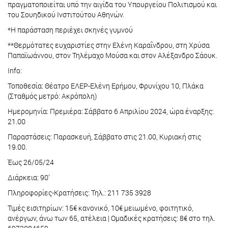
πραγματοποιείται υπό την αιγίδα του Υπουργείου Πολιτισμού και
του Σουηδικού Ινστιτούτου Αθηνών.
*Η παράσταση περιέχει σκηνές γυμνού
**Θερμότατες ευχαριστίες στην Ελένη Καραΐνδρου, στη Χρύσα
Παπαϊωάννου, στον Τηλέμαχο Μούσα και στον Αλέξανδρο Σάουκ.
Info:
Τοποθεσία: Θέατρο ΕΛΕΡ-Ελένη Ερήμου, Φρυνίχου 10, Πλάκα
(Σταθμός μετρό: Ακρόπολη)
Ημερομηνία: Πρεμιέρα: Σάββατο 6 Απριλίου 2024, ώρα έναρξης:
21.00
Παραστάσεις: Παρασκευή, Σάββατο στις 21.00, Κυριακή στις
19.00.
Έως 26/05/24
Διάρκεια: 90’
Πληροφορίες-Κρατήσεις: Τηλ.: 211 735 3928
Τιμές εισιτηρίων: 15€ κανονικό, 10€ μειωμένο, φοιτητικό,
ανέργων, άνω των 65, ατέλεια | Ομαδικές κρατήσεις: 8€ στο τηλ.