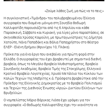
«Ζούμε λάθος ζωή, μα πώς να το πεις;»
Η συγκλονιστική «Τιμάνδρα» του πολυβραβευμένου Έλληνα
συγγραφέα που διαμένει μόνιμα στη Σουηδία Θοδωρή
Καλλιφατίδη παρουσιάζεται από τις 6 Απριλίου και κάθε
Παρασκευή, Σάββατο και Κυριακή, για λίγες μόνο παραστάσεις, σε
σκηνοθεσία Χρύσας Καψούλη, με πρωταγωνίστριες τις Δήμητρα
Χατούπη, Νάνα Παπαδάκη και Βάλια Παπαχρήστου στο θέατρο
ΕΛΕΡ - Ελένη Ερήμου (Φρυνίχου 10, Πλάκα).
Πρόκειται για ένα έργο που ανεβαίνει για πρώτη φορά στην
Ελλάδα. Ο συγγραφέας του έχει βραβευτεί με σημαντικά διεθνή
βραβεία, όπως το Μεγάλο Βραβείο Μυθιστορήματος, Βραβείο
Σουηδικής Ακαδημίας, Βραβείο Τιμής της Στοκχόλμης, Ελληνικό
Κρατικό Βραβείο Λογοτεχνίας, Χρυσό Μετάλλιο του Κύκλου των
Καλών Τεχνών της Μαδρίτης κ.ά. Πρόσφατα βραβεύτηκε από την
Πρόεδρο της Ελληνικής Δημοκρατίας με το Βραβείο Πολιτισμού
και Τεχνών της Διεθνούς Ένωσης «Αργώ» Δικτύου Ελλήνων των
Βρυξελλών.
Ο νομπελίστας Μάριο Βάργκας Λιόσα έχει γράψει για τον
συγγραφέα: «Ο Θοδωρής Καλλιφατίδης έχει την ικανότητα να