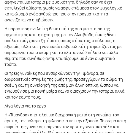
αφηγείται μια ιστορία με φυσικότητα, δηλαδή σαν να έχει
εκτυλιχθεί αβίαστα, χωρίς να ασφυκτιά μέσα στον ψυχολογικό
κατακλυσμό ενός ανθρώπου που στην πραγματικότητα
αγωνίζεται να επιβιώσει».
Η παράσταση αντλεί τη θεματική της από μια εταίρα της
αρχαιότητας και τη σχέση της με τον Αλκιβιάδη, όμως θίγει
απόλυτα σύγχρονα ζητήματα, όπως ο έρωτας, ο πόλεμος, η
εξουσία, αλλά και η γυναικεία σεξουαλικότητα φωτίζοντας με
απρόσμενο τρόπο ακόμη και το πλατωνικό Σπήλαιο και άλλα
θέματα που συνήθως αντιμετωπίζουμε με έναν συμβατικό
τρόπο.
Οι τρεις γυναίκες που ενσαρκώνουν την Τιμάνδρα, σε
διαφορετικές στιγμές της ζωής της, προσεγγίζουν το σώμα, τη
σκέψη και τη συνείδησή της από μιαν άλλη οπτική, ώσπου να
ενωθούν σε μια κοινή μοίρα και να διασχίσουν την ιστορία, αλλά
και τον εαυτό τους.
Λίγα λόγια για το έργο
Η «Τιμάνδρα» αποτελεί μια διαχρονική ματιά στη γυναίκα, τον
έρωτα, τον πόλεμο, τη φιλοσοφία και την εξουσία. Το σώμα και η
ευφυΐα της γυναίκας παίρνουν τον πρωταγωνιστικό ρόλο και
προσφέρουν ένα άλλο βλέμμα στην ιστορία, αυτή τη φορά, μέσα