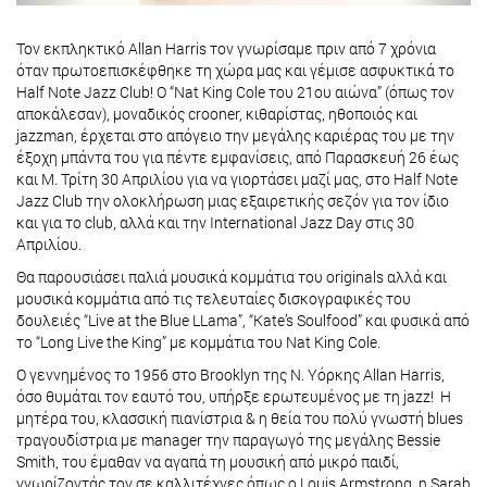
Τον εκπληκτικό Allan Harris τον γνωρίσαμε πριν από 7 χρόνια
όταν πρωτοεπισκέφθηκε τη χώρα μας και γέμισε ασφυκτικά το
Half Note Jazz Club! O “Nat King Cole του 21ου αιώνα” (όπως τον
αποκάλεσαν), μοναδικός crooner, κιθαρίστας, ηθοποιός και
jazzman, έρχεται στο απόγειο την μεγάλης καριέρας του με την
έξοχη μπάντα του για πέντε εμφανίσεις, από Παρασκευή 26 έως
και Μ. Τρίτη 30 Απριλίου για να γιορτάσει μαζί μας, στο Half Note
Jazz Club την ολοκλήρωση μιας εξαιρετικής σεζόν για τον ίδιο
και για το club, αλλά και την International Jazz Day στις 30
Απριλίου.
Θα παρουσιάσει παλιά μουσικά κομμάτια του originals αλλά και
μουσικά κομμάτια από τις τελευταίες δισκογραφικές του
δουλειές “Live at the Blue LLama”, “Kate’s Soulfood” και φυσικά από
το “Long Live the King” με κομμάτια του Nat King Cole.
Ο γεννημένος το 1956 στο Brooklyn της Ν. Υόρκης Allan Harris,
όσο θυμάται τον εαυτό του, υπήρξε ερωτευμένος με τη jazz! Η
μητέρα του, κλασσική πιανίστρια & η θεία του πολύ γνωστή blues
τραγουδίστρια με manager την παραγωγό της μεγάλης Bessie
Smith, του έμαθαν να αγαπά τη μουσική από μικρό παιδί,
γνωρίζοντάς τον σε καλλιτέχνες όπως ο Louis Armstrong, η Sarah