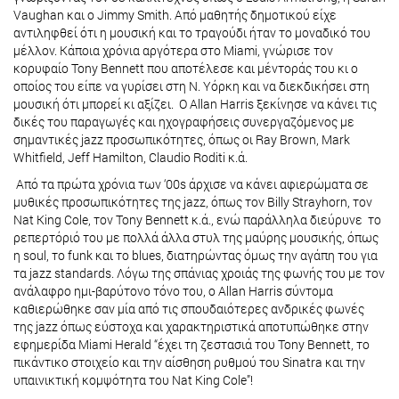
Vaughan και ο Jimmy Smith. Από μαθητής δημοτικού είχε
αντιληφθεί ότι η μουσική και το τραγούδι ήταν το μοναδικό του
μέλλον. Κάποια χρόνια αργότερα στο Miami, γνώρισε τον
κορυφαίο Tony Bennett που αποτέλεσε και μέντοράς του κι ο
οποίος του είπε να γυρίσει στη Ν. Υόρκη και να διεκδικήσει στη
μουσική ότι μπορεί κι αξίζει. Ο Allan Harris ξεκίνησε να κάνει τις
δικές του παραγωγές και ηχογραφήσεις συνεργαζόμενος με
σημαντικές jazz προσωπικότητες, όπως οι Ray Brown, Mark
Whitfield, Jeff Hamilton, Claudio Roditi κ.ά.
Από τα πρώτα χρόνια των ‘00s άρχισε να κάνει αφιερώματα σε
μυθικές προσωπικότητες της jazz, όπως τον Billy Strayhorn, τον
Nat King Cole, τον Tony Bennett κ.ά., ενώ παράλληλα διεύρυνε το
ρεπερτόριό του με πολλά άλλα στυλ της μαύρης μουσικής, όπως
η soul, το funk και το blues, διατηρώντας όμως την αγάπη του για
τα jazz standards. Λόγω της σπάνιας χροιάς της φωνής του με τον
ανάλαφρο ημι-βαρύτονο τόνο του, ο Allan Harris σύντομα
καθιερώθηκε σαν μία από τις σπουδαιότερες ανδρικές φωνές
της jazz όπως εύστοχα και χαρακτηριστικά αποτυπώθηκε στην
εφημερίδα Miami Herald “έχει τη ζεστασιά του Tony Bennett, το
πικάντικο στοιχείο και την αίσθηση ρυθμού του Sinatra και την
υπαινικτική κομψότητα του Nat King Cole”!