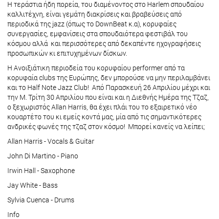
Η τεράστια ήδη πορεία, του διαμένοντος στο Harlem σπουδαίου
καλλιτέχνη, είναι γεμάτη διακρίσεις και βραβεύσεις από
περιοδικά της jazz (όπως το DownBeat κ.α), κορυφαίες
συνεργασίες, εμφανίσεις στα σπουδαιότερα φεστιβάλ του
κόσμου αλλά και περισσότερες από δεκαπέντε ηχογραφήσεις
προσωπικών κι επιτυχημένων δίσκων.
Η Ανοιξιάτικη περιοδεία του κορυφαίου performer από τα
κορυφαία clubs της Ευρώπης, δεν μπορούσε να μην περιλαμβάνει
και το Half Note Jazz Club! Από Παρασκευή 26 Απριλίου μέχρι και
την Μ. Τρίτη 30 Απριλίου που είναι και η Διεθνής Ημέρα της Τζαζ,
ο ξεχωριστός Allan Harris, θα έχει πλάι του το εξαιρετικό νέο
κουαρτέτο του κι εμείς κοντά μας, μία από τις σημαντικότερες
ανδρικές φωνές της τζαζ στον κόσμο! Μπορεί κανείς να λείπει;
Allan Harris - Vocals & Guitar
John Di Martino - Piano
Irwin Hall - Saxophone
Jay White - Bass
Sylvia Cuenca - Drums
Info