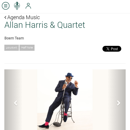
Agenda Music
Allan Harris & Quartet
Boem Team
μουσική
Half Note
Previous
Next