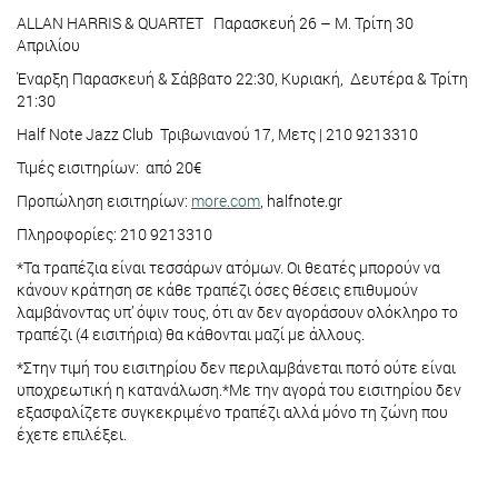
ALLAN HARRIS & QUARTET Παρασκευή 26 – Μ. Τρίτη 30
Απριλίου
Έναρξη Παρασκευή & Σάββατο 22:30, Κυριακή, Δευτέρα & Τρίτη
21:30
Half Note Jazz Club Τριβωνιανού 17, Μετς | 210 9213310
Τιμές εισιτηρίων: από 20€
Προπώληση εισιτηρίων:
more.com
, halfnote.gr
Πληροφορίες: 210 9213310
*Τα τραπέζια είναι τεσσάρων ατόμων. Οι θεατές μπορούν να
κάνουν κράτηση σε κάθε τραπέζι όσες θέσεις επιθυμούν
λαμβάνοντας υπ’ όψιν τους, ότι αν δεν αγοράσουν ολόκληρο το
τραπέζι (4 εισιτήρια) θα κάθονται μαζί με άλλους.
*Στην τιμή του εισιτηρίου δεν περιλαμβάνεται ποτό ούτε είναι
υποχρεωτική η κατανάλωση.*Με την αγορά του εισιτηρίου δεν
εξασφαλίζετε συγκεκριμένο τραπέζι αλλά μόνο τη ζώνη που
έχετε επιλέξει.