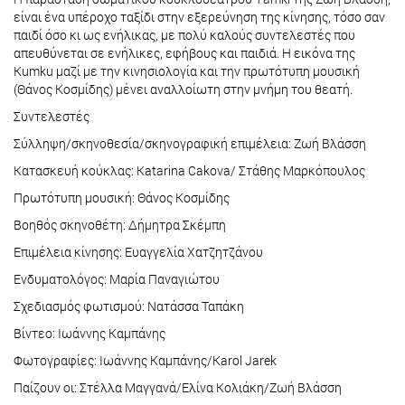
είναι ένα υπέροχο ταξίδι στην εξερεύνηση της κίνησης, τόσο σαν
παιδί όσο κι ως ενήλικας, με πολύ καλούς συντελεστές που
απευθύνεται σε ενήλικες, εφήβους και παιδιά. Η εικόνα της
Kumku μαζί με την κινησιολογία και την πρωτότυπη μουσική
(Θάνος Κοσμίδης) μένει αναλλοίωτη στην μνήμη του θεατή.
Συντελεστές
Σύλληψη/σκηνοθεσία/σκηνογραφική επιμέλεια: Ζωή Βλάσση
Κατασκευή κούκλας: Katarina Cakova/ Στάθης Μαρκόπουλος
Πρωτότυπη μουσική: Θάνος Κοσμίδης
Βοηθός σκηνοθέτη: Δήμητρα Σκέμπη
Επιμέλεια κίνησης: Ευαγγελία Χατζητζάνου
Ενδυματολόγος: Μαρία Παναγιώτου
Σχεδιασμός φωτισμού: Νατάσσα Ταπάκη
Βίντεο: Ιωάννης Καμπάνης
Φωτογραφίες: Ιωάννης Καμπάνης/Karol Jarek
Παίζουν οι: Στέλλα Μαγγανά/Ελίνα Κολιάκη/Ζωή Βλάσση