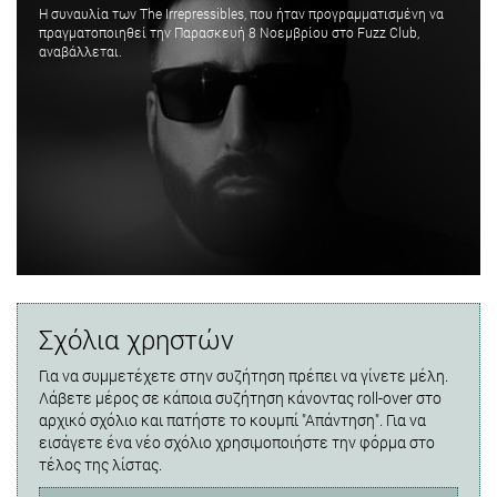
Η συναυλία των The Irrepressibles, που ήταν προγραμματισμένη να
πραγματοποιηθεί την Παρασκευή 8 Νοεμβρίου στο Fuzz Club,
αναβάλλεται.
Σχόλια χρηστών
Για να συμμετέχετε στην συζήτηση πρέπει να γίνετε μέλη.
Λάβετε μέρος σε κάποια συζήτηση κάνοντας roll-over στο
αρχικό σχόλιο και πατήστε το κουμπί "Απάντηση". Για να
εισάγετε ένα νέο σχόλιο χρησιμοποιήστε την φόρμα στο
τέλος της λίστας.