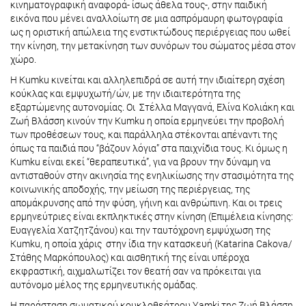
κινηματογραφική αναφορά- ίσως άθελα τους-, στην παιδική
εικόνα που μένει αναλλοίωτη σε μια ασπρόμαυρη φωτογραφία
ως η οριστική απώλεια της ενστικτώδους περιέργειας που ωθεί
την κίνηση, την μετακίνηση των συνόρων του σώματος μέσα στον
χώρο.
Η Kumku κινείται και αλληλεπιδρά σε αυτή την ιδιαίτερη σχέση
κούκλας και εμψυχωτή/ών, με την ιδιαιτερότητα της
εξαρτώμενης αυτονομίας. Οι Στέλλα Μαγγανά, Ελίνα Κολιάκη και
Ζωή Βλάσση κινούν την Kumku η οποία ερμηνεύει την προβολή
των προθέσεων τους, και παράλληλα στέκονται απέναντι της
όπως τα παιδιά που “βάζουν λόγια” στα παιχνίδια τους. Κι όμως η
Kumku είναι εκεί “θεραπευτικά”, για να βρουν την δύναμη να
αντισταθούν στην ακινησία της ενηλικίωσης την στασιμότητα της
κοινωνικής αποδοχής, την μείωση της περιέργειας, της
απομάκρυνσης από την φύση, γήινη και ανθρώπινη. Και οι τρεις
ερμηνεύτριες είναι εκπληκτικές στην κίνηση (Επιμέλεια κίνησης:
Ευαγγελία Χατζητζάνου) και την ταυτόχρονη εμψύχωση της
Kumku, η οποία χάρις στην ίδια την κατασκευή (Katarina Cakova/
Στάθης Μαρκόπουλος) και αισθητική της είναι υπέροχα
εκφραστική, αιχμαλωτίζει τον θεατή σαν να πρόκειται για
αυτόνομο μέλος της ερμηνευτικής ομάδας.
Η παράσταση σωματικού κουκλοθεάτρου Yamki της Ζωή Βλάσση,