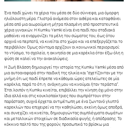
Ένα παιδί χώνει τα χέρια του μέσα σε δύο σύννεφα, μια όμορφη
ηλιόλουστη μέρα. Γλιστρά ανάμεσα στον αιθέρα και καταφθάνει
μέσα από μια αιωρούμενη μήτρα πλασμένη από προστατευτικά
χέρια γυναικών. Η Kumku Yamki είναι ένα παιδί που σταδιακά
μαθαίνει να εναρμονίζει τα μέλη του σώματος του, έως ότου
αρχινά να περπατά, να κινείται στο χώρο και να επεξεργάζεται το
περιβάλλον. Όμως σύντομα αρχίζουν οι κοινωνικοί περιορισμοί:
το ντύσιμο, το σχολείο, η ακινησία σε μια καρέκλα όταν έξω όλη η
φύση σε καλεί να την ανακαλύψεις.
H Ζωή Βλάσση δημιουργεί την ιστορία της Kumku Yamki μέσα από
μια αυτοαναφορά στην παιδική της ηλικία και “σχετίζονταν με την
μνήμη ότι ως παιδί έπρεπε να κάθομαι ώρες ατελείωτες σε μία
καρέκλα, παρά το ότι η ανάγκη μου να κινούμαι ήταν τεράστια”.
Έτσι λοιπόν η Kumku κινείται, επιβάλλει την κίνηση όχι μόνο στην
ίδια αλλά και στις κουκλοπαίκτριες που συμπράττουν στην
παράσταση, συχνά έρχεται αντιμέτωπη με ένα ζωντανό γλυπτό
καρεκλών που επιχειρεί να την καθηλώσει, εκείνη όμως αποδρά,
και συνεχίζει να κινείται, δημιουργώντας συμπλέγματα σωμάτων
και μεταλλικών στοιχείων σε διαδικασία φυγής, ή απόδρασης. Το
κόκκινο παλτό που της φορούν, προσωπικά το βρίσκω μια