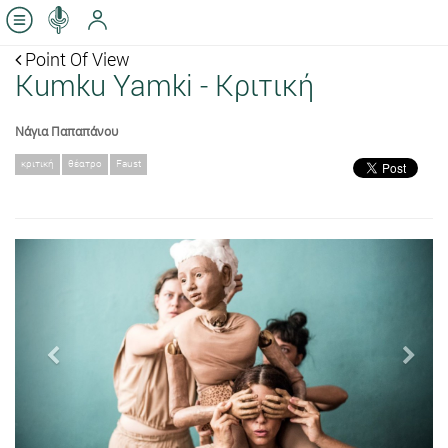
Point Of View
Κumku Yamki - Κριτική
Νάγια Παπαπάνου
κριτική
θέατρο
Faust
Previous
Next