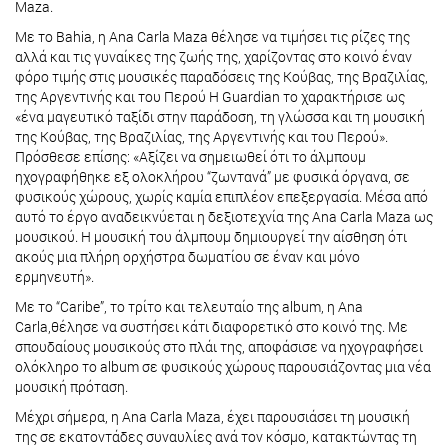
Maza.
Με το Bahia, η Ana Carla Maza θέλησε να τιμήσει τις ρίζες της
αλλά και τις γυναίκες της ζωής της, χαρίζοντας στο κοινό έναν
φόρο τιμής στις μουσικές παραδόσεις της Κούβας, της Βραζιλίας,
της Αργεντινής και του Περού H Guardian το χαρακτήρισε ως
«ένα μαγευτικό ταξίδι στην παράδοση, τη γλώσσα και τη μουσική
της Κούβας, της Βραζιλίας, της Αργεντινής και του Περού».
Πρόσθεσε επίσης: «Αξίζει να σημειωθεί ότι το άλμπουμ
ηχογραφήθηκε εξ ολοκλήρου “ζωντανά” με φυσικά όργανα, σε
φυσικούς χώρους, χωρίς καμία επιπλέον επεξεργασία. Μέσα από
αυτό το έργο αναδεικνύεται η δεξιοτεχνία της Ana Carla Maza ως
μουσικού. Η μουσική του άλμπουμ δημιουργεί την αίσθηση ότι
ακούς μια πλήρη ορχήστρα δωματίου σε έναν και μόνο
ερμηνευτή».
Με το “Caribe”, το τρίτο και τελευταίο της album, η Ana
Carla,θέλησε να συστήσει κάτι διαφορετικό στο κοινό της. Με
σπουδαίους μουσικούς στο πλάι της, αποφάσισε να ηχογραφήσει
ολόκληρο το album σε φυσικούς χώρους παρουσιάζοντας μια νέα
μουσική πρόταση.
Μέχρι σήμερα, η Ana Carla Maza, έχει παρουσιάσει τη μουσική
της σε εκατοντάδες συναυλίες ανά τον κόσμο, κατακτώντας τη