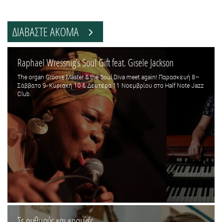
ΔΙΑΒΑΣΤΕ ΑΚΟΜΑ
Raphael Wressnig's Soul Gift feat. Gisele Jackson
The organ Groove Master & the Soul Diva meet again! Παρασκευή 8–
Σάββατο 9- Κυριακή 10 & Δευτέρα 11 Νοεμβρίου στο Half Note Jazz
Club.
Σε ρυθμούς και κραυγές