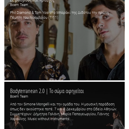
Boem Team
Phil Diamond & Tom Yosi στο Μπαράκι της Διδότου την πρώτη
Πέμπτη του Νοεμβρίου (7/11)
Bodyterranean 2.0 | Το σώμα αφηγείται
Boem Team
Από τον Simone Mongelli και την ομάδα του. Η μουσική παράδοση
όπως δεν ακούστηκε ποτέ. 7 και 8 Δεκεμβρίου στο Ωδείο Αθηνών.
Συμμετέχουν: Δήμητρα Γαλάνη, Μαρία Παπαγεωργίου, Γιάννης
Χαρούλης. Μusic without Instruments. ...