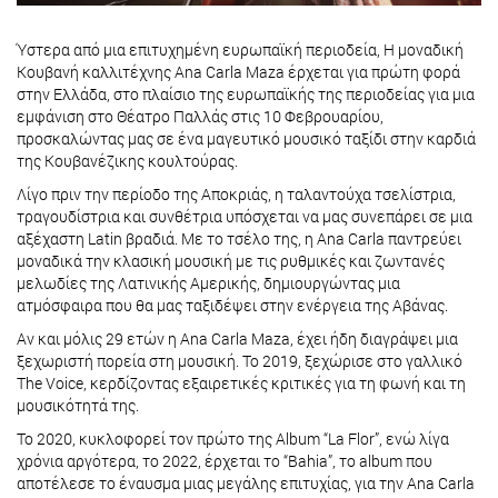
Ύστερα από μια επιτυχημένη ευρωπαϊκή περιοδεία, Η μοναδική
Κουβανή καλλιτέχνης Ana Carla Maza έρχεται για πρώτη φορά
στην Ελλάδα, στο πλαίσιο της ευρωπαϊκής της περιοδείας για μια
εμφάνιση στο Θέατρο Παλλάς στις 10 Φεβρουαρίου,
προσκαλώντας μας σε ένα μαγευτικό μουσικό ταξίδι στην καρδιά
της Κουβανέζικης κουλτούρας.
Λίγο πριν την περίοδο της Αποκριάς, η ταλαντούχα τσελίστρια,
τραγουδίστρια και συνθέτρια υπόσχεται να μας συνεπάρει σε μια
αξέχαστη Latin βραδιά. Με το τσέλο της, η Ana Carla παντρεύει
μοναδικά την κλασική μουσική με τις ρυθμικές και ζωντανές
μελωδίες της Λατινικής Αμερικής, δημιουργώντας μια
ατμόσφαιρα που θα μας ταξιδέψει στην ενέργεια της Αβάνας.
Αν και μόλις 29 ετών η Ana Carla Maza, έχει ήδη διαγράψει μια
ξεχωριστή πορεία στη μουσική. Το 2019, ξεχώρισε στο γαλλικό
The Voice, κερδίζοντας εξαιρετικές κριτικές για τη φωνή και τη
μουσικότητά της.
Το 2020, κυκλοφορεί τον πρώτο της Album “La Flor”, ενώ λίγα
χρόνια αργότερα, το 2022, έρχεται το “Bahia”, τo album που
αποτέλεσε το έναυσμα μιας μεγάλης επιτυχίας, για την Ana Carla