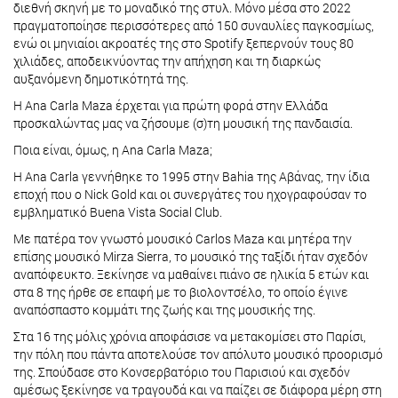
διεθνή σκηνή με το μοναδικό της στυλ. Μόνο μέσα στο 2022
πραγματοποίησε περισσότερες από 150 συναυλίες παγκοσμίως,
ενώ οι μηνιαίοι ακροατές της στο Spotify ξεπερνούν τους 80
χιλιάδες, αποδεικνύοντας την απήχηση και τη διαρκώς
αυξανόμενη δημοτικότητά της.
H Ana Carla Maza έρχεται για πρώτη φορά στην Ελλάδα
προσκαλώντας μας να ζήσουμε (σ)τη μουσική της πανδαισία.
Ποια είναι, όμως, η Ana Carla Maza;
Η Ana Carla γεννήθηκε το 1995 στην Bahia της Αβάνας, την ίδια
εποχή που ο Nick Gold και οι συνεργάτες του ηχογραφούσαν το
εμβληματικό Buena Vista Social Club.
Με πατέρα τον γνωστό μουσικό Carlos Maza και μητέρα την
επίσης μουσικό Mirza Sierra, το μουσικό της ταξίδι ήταν σχεδόν
αναπόφευκτο. Ξεκίνησε να μαθαίνει πιάνο σε ηλικία 5 ετών και
στα 8 της ήρθε σε επαφή με το βιολοντσέλο, το οποίο έγινε
αναπόσπαστο κομμάτι της ζωής και της μουσικής της.
Στα 16 της μόλις χρόνια αποφάσισε να μετακομίσει στο Παρίσι,
την πόλη που πάντα αποτελούσε τον απόλυτο μουσικό προορισμό
της. Σπούδασε στο Κονσερβατόριο του Παρισιού και σχεδόν
αμέσως ξεκίνησε να τραγουδά και να παίζει σε διάφορα μέρη στη