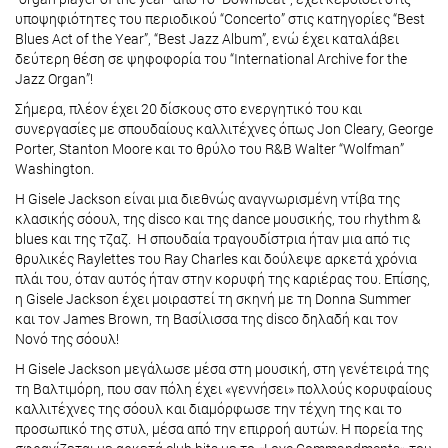
υποψηφιότητες του περιοδικού “Concerto” στις κατηγορίες “Best
Blues Act of the Year”, “Best Jazz Album”, ενώ έχει καταλάβει
δεύτερη θέση σε ψηφοφορία του “International Archive for the
Jazz Organ”!
Σήμερα, πλέον έχει 20 δίσκους στο ενεργητικό του και
συνεργασίες με σπουδαίους καλλιτέχνες όπως Jon Cleary, George
Porter, Stanton Moore και το θρύλο του R&B Walter “Wolfman”
Washington.
Η Gisele Jackson είναι μια διεθνώς αναγνωρισμένη ντίβα της
κλασικής σόουλ, της disco και της dance μουσικής, του rhythm &
blues και της τζαζ. Η σπουδαία τραγουδίστρια ήταν μια από τις
θρυλικές Raylettes του Ray Charles και δούλεψε αρκετά χρόνια
πλάι του, όταν αυτός ήταν στην κορυφή της καριέρας του. Επίσης,
η Gisele Jackson έχει μοιραστεί τη σκηνή με τη Donna Summer
και τον James Brown, τη Βασίλισσα της disco δηλαδή και τον
Νονό της σόουλ!
Η Gisele Jackson μεγάλωσε μέσα στη μουσική, στη γενέτειρά της
τη Βαλτιμόρη, που σαν πόλη έχει «γεννήσει» πολλούς κορυφαίους
καλλιτέχνες της σόουλ και διαμόρφωσε την τέχνη της και το
προσωπικό της στυλ, μέσα από την επιρροή αυτών. Η πορεία της