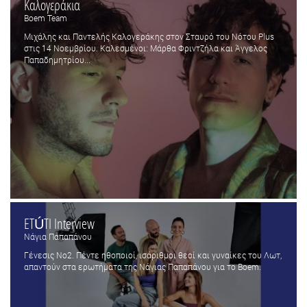
Καλογεράκια
Boem Team
Μιχάλης και Παντελής Καλογεράκης στον Σταυρό του Νότου Plus
στις 14 Νοεμβρίου. Καλεσμένοι: Μάρθα Φριντζήλα και Άγγελος
Παπαδημητρίου...
ETÚTI Interview
Νάγια Παπαπάνου
Γένεσις Νο2. Πέντε ηθοποιοί, ισάριθμοι θεοί και γυναίκες του Λωτ,
απαντούν στα ερωτήματα της Νάγιας Παπαπάνου για το Boem.