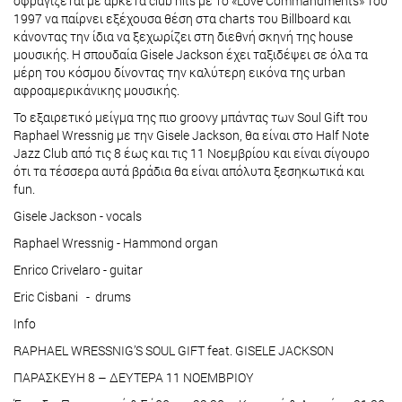
σφραγίζεται με αρκετά club hits με το «Love Commandments» του
1997 να παίρνει εξέχουσα θέση στα charts του Billboard και
κάνοντας την ίδια να ξεχωρίζει στη διεθνή σκηνή της house
μουσικής. Η σπουδαία Gisele Jackson έχει ταξιδέψει σε όλα τα
μέρη του κόσμου δίνοντας την καλύτερη εικόνα της urban
αφροαμερικάνικης μουσικής.
To εξαιρετικό μείγμα της πιο groovy μπάντας των Soul Gift του
Raphael Wressnig με την Gisele Jackson, θα είναι στο Half Note
Jazz Club από τις 8 έως και τις 11 Νοεμβρίου και είναι σίγουρο
ότι τα τέσσερα αυτά βράδια θα είναι απόλυτα ξεσηκωτικά και
fun.
Gisele Jackson - vocals
Raphael Wressnig - Hammond organ
Enrico Crivelaro - guitar
Eric Cisbani - drums
Info
RAPHAEL WRESSNIG’S SOUL GIFT feat. GISELE JACKSON
ΠΑΡΑΣΚΕΥΗ 8 – ΔΕΥΤΕΡΑ 11 ΝΟΕΜΒΡΙΟΥ