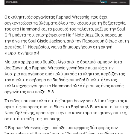
O εκπληκτικός οργανίστας Raphael Wressnig, που έχει
συγκεντρώσει τα βλέμματα όλου του κόσμου με τη δεξιοτεχνία
του στο Hammond και το μουσικό του ταλέντο, μαζί με την Soul
Gift μπάντα του, επιστρέφει στο Half Note Jazz Club, παρέα με
την diva της Soul Gisele Jackson, από την Παρασκευή 8 έως και τη
Δευτέρα 11 Νοεμβρίου, για να δημιουργήσουν στη σκηνή
«πυροτεχνήματα»!
Με μια καριέρα που θυμίζει λίγο από το θρυλικό κιμπορντίστα
Joe Zawinul, ο Raphael Wressnig γεννήθηκε κι αυτός στηv
Αυστρία και αγάπησε από πολύ μικρός τα πλήκτρα, κερδίζοντας
τον απόλυτο σεβασμό σε διεθνές επίπεδο! Ο πολυτάλαντος
καλλιτέχνης αγάπησε το Hammond αλλά όχι όπως ένας κοινός
οργανίστας που παίζει B-3.
Το είδος που αποκαλεί αυτός “organ-heavy soul & funk” έχοντας κι
αρκετές επιρροές από το Blues, το Rhythm & Blues και το funk της
Νέας Ορλεάνης, προσφέρει την πιο καινοτόμα και groovy οπτική,
σε αυτά τα είδη της μουσικής.
Ο Raphael Wressnig έχει υπάρξει υποψήφιος δύο φορές σαν
“organ player of the year” από το “Downbeat”, έχει κερδίσει στις