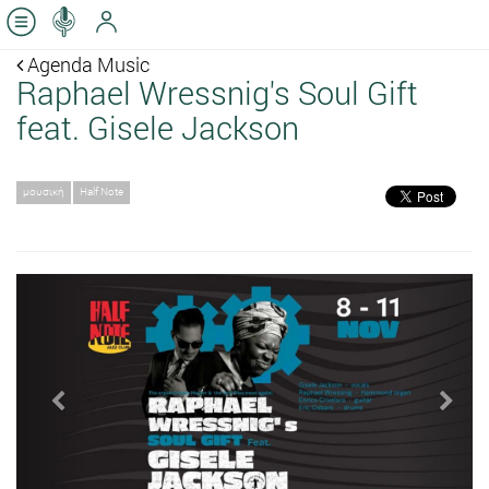
Agenda Music
Raphael Wressnig's Soul Gift
feat. Gisele Jackson
μουσική
Half Note
Previous
Next