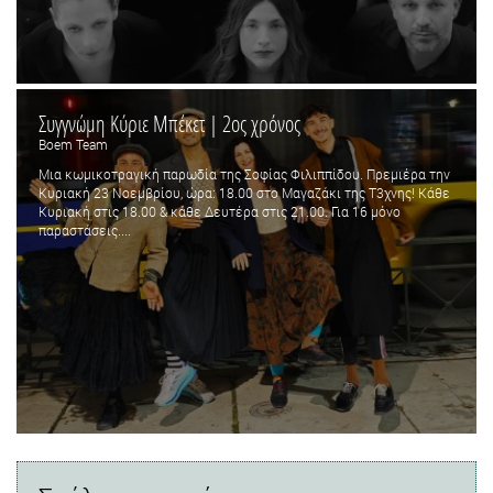
Συγγνώμη Κύριε Μπέκετ | 2ος χρόνος
Boem Team
Μια κωμικοτραγική παρωδία της Σοφίας Φιλιππίδου. Πρεμιέρα την
Κυριακή 23 Νοεμβρίου, ώρα: 18.00 στο Μαγαζάκι της Τ3χνης! Κάθε
Κυριακή στις 18.00 & κάθε Δευτέρα στις 21.00. Για 16 μόνο
παραστάσεις....