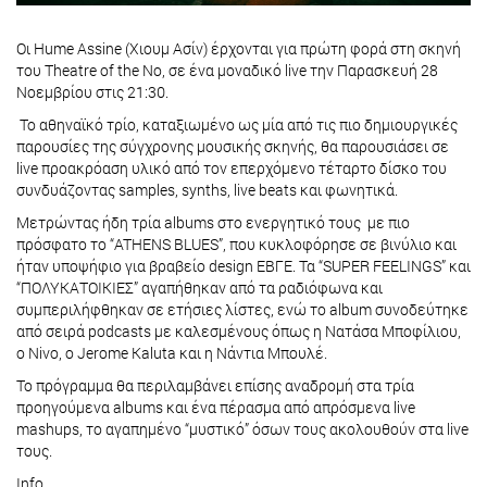
Οι Hume Assine (Χιουμ Ασίν) έρχονται για πρώτη φορά στη σκηνή
του Theatre of the No, σε ένα μοναδικό live την Παρασκευή 28
Νοεμβρίου στις 21:30.
Το αθηναϊκό τρίο, καταξιωμένο ως μία από τις πιο δημιουργικές
παρουσίες της σύγχρονης μουσικής σκηνής, θα παρουσιάσει σε
live προακρόαση υλικό από τον επερχόμενο τέταρτο δίσκο του
συνδυάζοντας samples, synths, live beats και φωνητικά.
Μετρώντας ήδη τρία albums στο ενεργητικό τους με πιο
πρόσφατο το “ATHENS BLUES”, που κυκλοφόρησε σε βινύλιο και
ήταν υποψήφιο για βραβείο design ΕΒΓΕ. Τα “SUPER FEELINGS” και
“ΠΟΛΥΚΑΤΟΙΚΙΕΣ” αγαπήθηκαν από τα ραδιόφωνα και
συμπεριλήφθηκαν σε ετήσιες λίστες, ενώ το album συνοδεύτηκε
από σειρά podcasts με καλεσμένους όπως η Νατάσα Μποφίλιου,
ο Nivo, ο Jerome Kaluta και η Νάντια Μπουλέ.
Το πρόγραμμα θα περιλαμβάνει επίσης αναδρομή στα τρία
προηγούμενα albums και ένα πέρασμα από απρόσμενα live
mashups, το αγαπημένο “μυστικό” όσων τους ακολουθούν στα live
τους.
Ιnfo