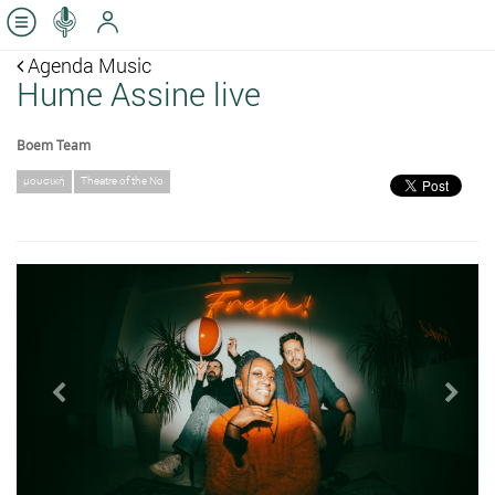
Agenda Music
Hume Assine live
Boem Team
μουσική
Theatre of the No
Previous
Next