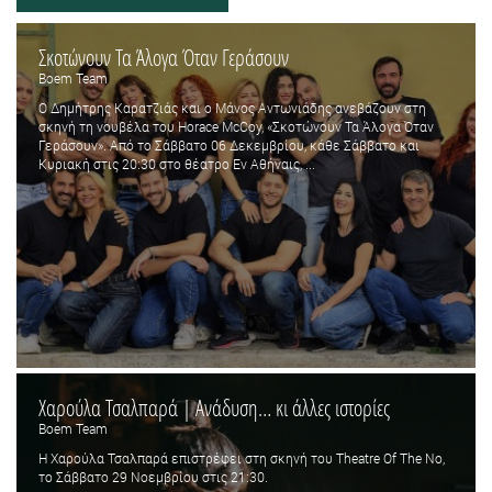
Σκοτώνουν Τα Άλογα Όταν Γεράσουν
Boem Team
Ο Δημήτρης Καρατζιάς και ο Μάνος Αντωνιάδης ανεβάζουν στη
σκηνή τη νουβέλα του Horace McCoy, «Σκοτώνουν Τα Άλογα Όταν
Γεράσουν». Από το Σάββατο 06 Δεκεμβρίου, κάθε Σάββατο και
Κυριακή στις 20:30 στο θέατρο Εν Αθήναις, ...
Χαρούλα Τσαλπαρά | Ανάδυση… κι άλλες ιστορίες
Boem Team
Η Χαρούλα Τσαλπαρά επιστρέφει στη σκηνή του Τheatre Of The No,
το Σάββατο 29 Νοεμβρίου στις 21:30.