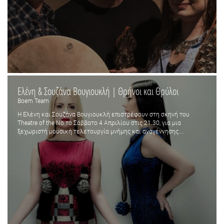
Ελένη & Σουζάνα Βουγιουκλή | Θρήνοι και Θρύλοι
Boem Team
Η Ελένη και Σουζάνα Βουγιουκλή επιστρέφουν στη σκηνή του
Theatre of the No το Σάββατο 4 Απριλίου στις 21.30, για μια
ξεχωριστή μουσική τελετουργία μνήμης και αναγέννησης....