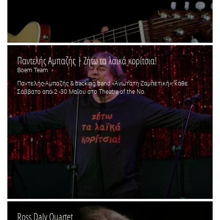
Παντελής Αμπαζής | Ζήτω τα λαϊκά κορίτσια!
Boem Team
Παντελής Αμπαζής & backing band «Ανωτάτη Ζαμπετική», κάθε
Σάββατο από 2 -30 Μαΐου στο Theatre of the No.
Ross Daly Quartet