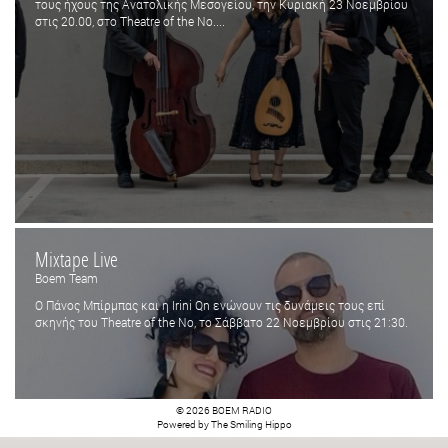
τους ήχους της Ανατολικής Μεσογείου, την Kυριακή 23 Νοεμβρίου
στις 20.00, στο Theatre of the No....
Mixtape Live
Boem Team
Ο Πάνος Μπίρμπας και η Irini Qn ενώνουν τις δυνάμεις τους επί
σκηνής του Theatre of the No, το Σάββατο 22 Νοεμβρίου στις 21:30.
© 2026 BOEM RADIO
Powered by
The Smiling Hippo