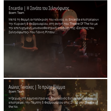
Encardia | Η Σονάτα του Σεληνόφωτος
Boem Team
Μετά τη θερμή ανταπόκριση του κοινού, οι Encardia επιστρέφουν
την Κυριακή 8 Φεβρουαρίου, στη σκηνή του Theatre Of The No με
την επιτυχημένη μουσικοθεατρική απόδοση της «Σονάτας του
Σεληνόφωτος» του Γιάννη Ρίτσου....
Αιώνιες Γυναίκες | Το πρώτο βλέμμα
Boem Team
Η ξεχωριστή ερμηνεύτρια και δημιουργός Ευτυχία Μητρίτσα
επιστρέφει την Πέμπτη 5 Φεβρουαρίου στις 21.30 στο Theatre of
the No.