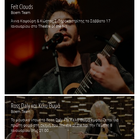
Felt Clouds
Boem Team
Άννα Καψούρη & Κώστας Σιδηροκαστρίτης το Σάββατο 17
Ιανουαρίου στο Theatre of the No.
Ross Daly και Κέλυ Θωμά
Boem Team
Το μουσικό ντουέτο Ross Daly και Κέλυ Θωμά εμφανίζεται για
πρώτη φορά στη σκηνή του Theatre of the No, την Πέμπτη 8
Ιανουαρίου στις 21:00....