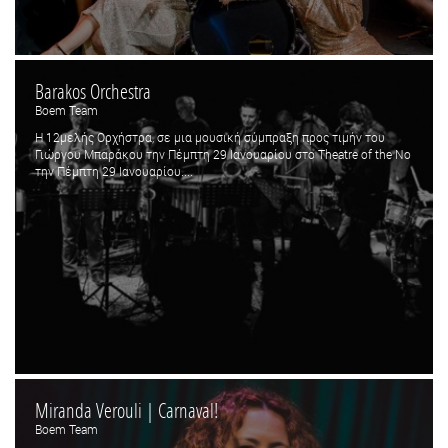
Barakos Orchestra
Boem Team
Η 12μελής Ορχήστρα, σε μια μουσική σύμπραξη προς τιμήν του
Γιώργου Μπαράκου την Πέμπτη 29 Ιανουαρίου στο Theatre of the No
την Πέμπτη 29 Ιανουαρίου....
Miranda Verouli | Carnaval!
Boem Team