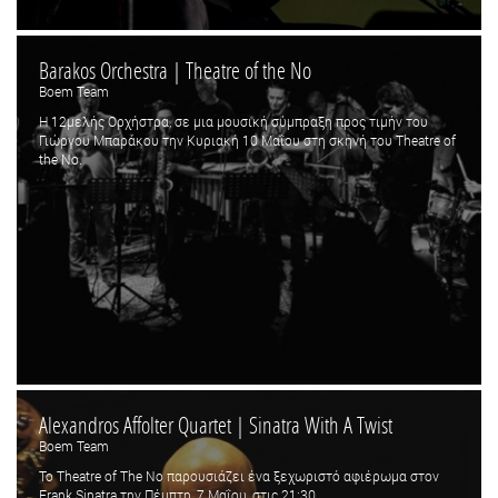
Barakos Orchestra | Theatre of the No
Boem Team
Η 12μελής Ορχήστρα, σε μια μουσική σύμπραξη προς τιμήν του
Γιώργου Μπαράκου την Κυριακή 10 Μαΐου στη σκηνή του Theatre of
the No.
Alexandros Affolter Quartet | Sinatra With A Twist
Boem Team
Το Theatre of The No παρουσιάζει ένα ξεχωριστό αφιέρωμα στον
Frank Sinatra την Πέμπτη, 7 Μαΐου, στις 21:30.