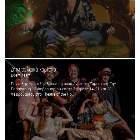
Ζήτω τα λαϊκά κορίτσια!
Boem Team
Παντελής Αμπατζής & backing band Ανωτάτη Ζαμπετική. Την
Παρασκευή 13 Φεβρουαρίου και τα Σάββατα 14, 21 και 28
Φεβρουαρίου στο Theatre of the No....