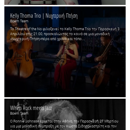
Kelly Thoma Trio | Νυχτερινή Πτήση
Boem Team
Το Theatre of the No φιλοξενεί το Kelly Thoma Trio την Παρασκευή 3
Απριλίου στις 21:00, προσκαλώντας το κοινό σε μια μοναδική
«Νυχτερινή Πτήση»πέρα από χρόνο και τόπο....
When Rock meets Jazz
Boem Team
Ο Ronnie Johnson έρχεται στην Αθήνα, την Παρασκευή 27 Μαρτίου
για μια μοναδική σύμπραξη με τον Κώστα Σιδηροκαστρίτη και τον