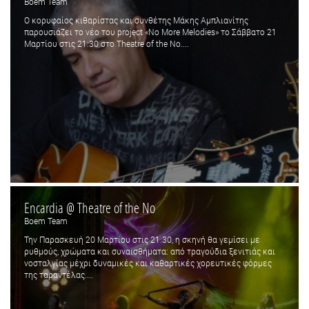
Boem Team
Ο κορυφαίος κιθαρίστας και συνθέτης Μάκης Αμπλιανίτης
παρουσιάζει το νέο του project «No More Melodies» το Σάββατο 21
Μαρτίου στις 21:30 στο Theatre of the No....
Encardia @ Theatre of the No
Boem Team
Την Παρασκευή 20 Μαρτίου στις 21.30, η σκηνή θα γεμίσει με
ρυθμούς, χρώματα και συναισθήματα: από τραγούδια ξενιτιάς και
νοσταλγίας μέχρι δυναμικές και καθαρτικές χορευτικές φόρμες
της ταραντέλας....