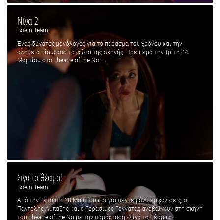
Nίνα 2
Boem Team
Ένας δυνατός μονόλογος για το πέρασμα του χρόνου και την
αλήθεια πίσω από τα φώτα της σκηνής. Πρεμιέρα την Τρίτη 24
Μαρτίου στο Theatre of the No....
Σιγά το θέαμα!
Boem Team
Από την Τετάρτη 18 Μαρτίου και για πέντε μόνο εμφανίσεις, ο
Παντελής Αμπαζής και ο Γεράσιμος Γεννατάς ανεβαίνουν στη σκηνή
του Theatre of the No με την παράσταση «Σιγά το θέαμα!»...