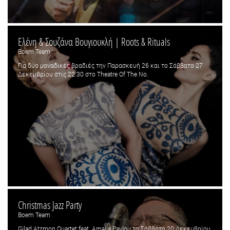
Ελένη & Σουζάνα Βουγιουκλή | Roots & Rituals
Boem Team
Για δύο μοναδικές βραδιές την Παρασκευή 26 και το Σάββατο 27
Δεκεμβρίου στις 22:30 στο Theatre Of The No.
Christmas Jazz Party
Boem Team
Gilad Atzmon Quartet feat. Amalia Pavlou το Σάββατο 20 Δεκεμβρίου