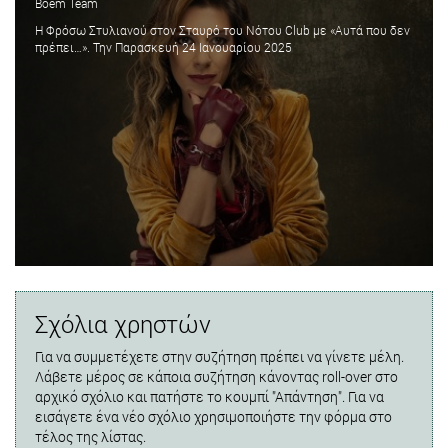
Boem Team
Η Φρόσω Στυλιανού στον Σταυρό του Νότου Club με «Αυτά που δεν
πρέπει…». Την Παρασκευή 24 Ιανουαρίου 2025
Σχόλια χρηστών
Για να συμμετέχετε στην συζήτηση πρέπει να γίνετε μέλη.
Λάβετε μέρος σε κάποια συζήτηση κάνοντας roll-over στο
αρχικό σχόλιο και πατήστε το κουμπί "Απάντηση". Για να
εισάγετε ένα νέο σχόλιο χρησιμοποιήστε την φόρμα στο
τέλος της λίστας.