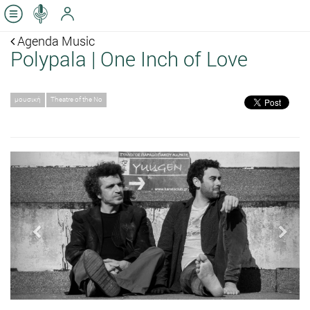
Agenda Music
Polypala | One Inch of Love
μουσική
Theatre of the No
Previous
Next