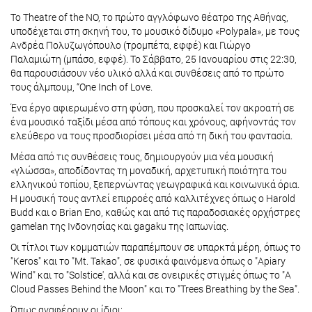
Το Theatre of the NO, το πρώτο αγγλόφωνο θέατρο της Αθήνας,
υποδέχεται στη σκηνή του, το μουσικό δίδυμο «Polypala», με τους
Ανδρέα Πολυζωγόπουλο (τρομπέτα, εφφέ) και Γιώργο
Παλαμιώτη (μπάσο, εφφέ). Το Σάββατο, 25 Ιανουαρίου στις 22:30,
θα παρουσιάσουν νέο υλικό αλλά και συνθέσεις από το πρώτο
τους άλμπουμ, “One Inch of Love.
Ένα έργο αφιερωμένο στη φύση, που προσκαλεί τον ακροατή σε
ένα μουσικό ταξίδι μέσα από τόπους και χρόνους, αφήνοντάς τον
ελεύθερο να τους προσδιορίσει μέσα από τη δική του φαντασία.
Μέσα από τις συνθέσεις τους, δημιουργούν μια νέα μουσική
«γλώσσα», αποδίδοντας τη μοναδική, αρχετυπική ποιότητα του
ελληνικού τοπίου, ξεπερνώντας γεωγραφικά και κοινωνικά όρια.
Η μουσική τους αντλεί επιρροές από καλλιτέχνες όπως ο Harold
Budd και ο Brian Eno, καθώς και από τις παραδοσιακές ορχήστρες
gamelan της Ινδονησίας και gagaku της Ιαπωνίας.
Οι τίτλοι των κομματιών παραπέμπουν σε υπαρκτά μέρη, όπως το
"Keros" και το "Mt. Takao", σε φυσικά φαινόμενα όπως ο "Apiary
Wind" και το "Solstice', αλλά και σε ονειρικές στιγμές όπως το "A
Cloud Passes Behind the Moon" και το "Trees Breathing by the Sea".
Όπως αναφέρουν οι ίδιοι: