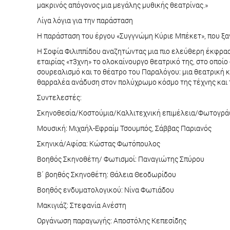
μακρινός απόγονος μια μεγάλης μυθικής θεατρίνας.»
Λίγα λόγια για την παράσταση
Η παράσταση του έργου «Συγγνώμη Κύριε Μπέκετ», που ξαν
Η Σοφία Φιλιππίδου αναζητώντας μια πιο ελεύθερη έκφραση,
εταιρίας «τ3χνη» το ολοκαίνουργο θεατρικό της, στο οποί
σουρεαλισμό και το θέατρο του Παραλόγου: μια θεατρική κ
θαρραλέα ανάδυση στον πολύχρωμο κόσμο της τέχνης και 
Συντελεστές:
Σκηνοθεσία/Κοστούμια/Καλλιτεχνική επιμέλεια/Φωτογράφ
Μουσική: Μιχαήλ-Εφραίμ Τσουμπός, Σάββας Παριανός
Σκηνικά/Αφίσα: Κώστας Φωτόπουλος
Βοηθός Σκηνοθέτη/ Φωτισμοί: Παναγιώτης Σπύρου
Β΄ βοηθός Σκηνοθέτη: Θάλεια Θεοδωρίδου
Βοηθός ενδυματολογικού: Νίνα Φωτιάδου
Μακιγιάζ: Στεφανία Ανέστη
Οργάνωση παραγωγής: Αποστόλης Κεπεσίδης