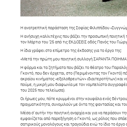
Η ανατρεπτική παράσταση της Σοφίας Φιλιππίδου «Συγγνώμη
Η ανήσυχη καλλιτέχνις που βάζει την προσωπική ποιητική
τον Μάρτιο του ‘25 από τις ΕΚΔΟΣΕΙΣ οδός Πανός του Γιώργ
Η ίδια γράφει στο επίμετρο της έκδοσης για το έργο της:
«Μετά την πρώτη μου ποιητική συλλογή ΣΑΡΑΝΤΑ ΠΟΙΗΜΑΤΑ
Η φόρμα και τα ζητήματα που βάζει το θέατρο του Παραλόγο
Γκοντό, που δεν έρχεται, στο (Περιμένοντας τον Γκοντό) 
ακραίου κινήματος «εξολοθρευτών» ιδιαιτεροτήτων) και να
πούμε, η μικρή μου διαφωνία με τον νομπελίστα συγγραφέα
του 2025 που τελείωσα).
Οι ήρωες μου, πότε κρυμμένοι στην κουφάλα ενός δέντρου 
πραγματικότητα, συνομιλούν με όντα της φαντασίας και τ
Μέσα σ’ αυτήν την ποιητική αναρχία και για να περάσουν 
εμφανίζεται από παρεξήγηση ο Γκοντό, ως ρόλος που σπάε
σατιρικούς μονολόγους και τραγούδια ενώ το ίδιο το έργο