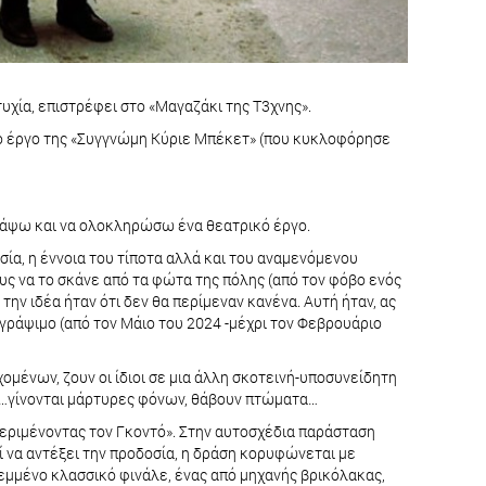
υχία, επιστρέφει στο «Μαγαζάκι της Τ3χνης».
γιο έργο της «Συγγνώμη Κύριε Μπέκετ» (που κυκλοφόρησε
ράψω και να ολοκληρώσω ένα θεατρικό έργο.
σία, η έννοια του τίποτα αλλά και του αναμενόμενου
υς να το σκάνε από τα φώτα της πόλης (από τον φόβο ενός
ην ιδέα ήταν ότι δεν θα περίμεναν κανένα. Αυτή ήταν, ας
 γράψιμο (από τον Μάιο του 2024 -μέχρι τον Φεβρουάριο
μένων, ζουν οι ίδιοι σε μια άλλη σκοτεινή-υποσυνείδητη
ο …γίνονται μάρτυρες φόνων, θάβουν πτώματα…
«Περιμένοντας τον Γκοντό». Στην αυτοσχέδια παράσταση
 να αντέξει την προδοσία, η δράση κορυφώνεται με
λεμμένο κλασσικό φινάλε, ένας από μηχανής βρικόλακας,