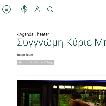
Agenda Theater
Συγγνώμη Κύριε Μπ
Boem Team
θέατρο
Μαγαζάκι της Τ3χνης
Previous