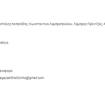
στόλης Κεπεσίδης, Κωνσταντίνα Λαμπροπούλου, Λάμπρος Πρέντζας, Α
/Αθήνα
νεισφορά
 magazakithst3xnhs@gmail.com