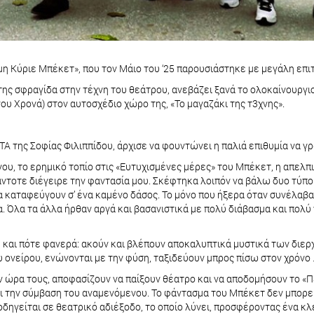
 Κύριε Μπέκετ», που τον Μάιο του ‘25 παρουσιάστηκε με μεγάλη επιτ
 της σφραγίδα στην τέχνη του θεάτρου, ανεβάζει ξανά το ολοκαίνουρ
ου Χρονά) στον αυτοσχέδιο χώρο της, «Το μαγαζάκι της τ3χνης».
 της Σοφίας Φιλιππίδου, άρχισε να φουντώνει η παλιά επιθυμία να γ
υ, το ερημικό τοπίο στις «Ευτυχισμένες μέρες» του Μπέκετ, η απελπι
πάντοτε διέγειρε την φαντασία μου. Σκέφτηκα λοιπόν να βάλω δυο τύπο
 καταφεύγουν σ’ ένα καμένο δάσος. Το μόνο που ήξερα όταν συνέλαβα τ
. Όλα τα άλλα ήρθαν αργά και βασανιστικά με πολύ διάβασμα και πολύ
και πότε φανερά: ακούν και βλέπουν αποκαλυπτικά μυστικά των διερχο
ου ονείρου, ενώνονται με την φύση, ταξιδεύουν μπρος πίσω στον χρόν
την ώρα τους, αποφασίζουν να παίξουν θέατρο και να αποδομήσουν το 
ι την σύμβαση του αναμενόμενου. Το φάντασμα του Μπέκετ δεν μπορεί
 οδηγείται σε θεατρικό αδιέξοδο, το οποίο λύνει, προσφέροντας ένα κ