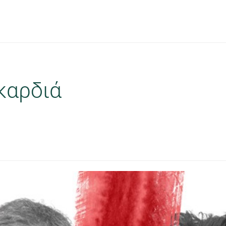
καρδιά