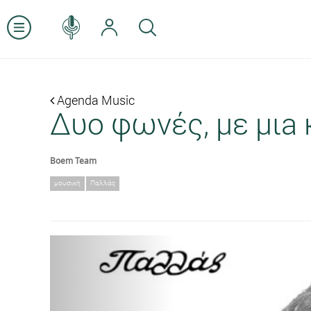
Agenda Music
Δυo φωνές, με μιa 
Boem Team
μουσική
Παλλάς
Previous