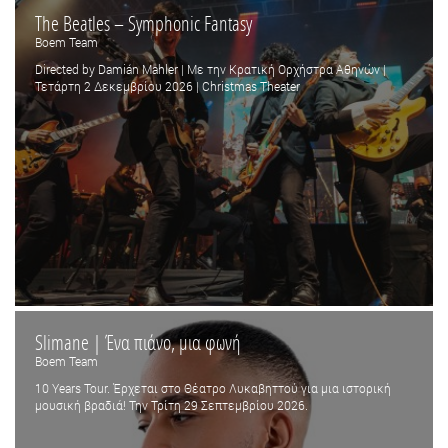
The Beatles – Symphonic Fantasy
Boem Team
Directed by Damián Mahler | Με την Κρατική Ορχήστρα Αθηνών |
Τετάρτη 2 Δεκεμβρίου 2026 | Christmas Theater
Slimane | Ένα πιάνο, μια φωνή
Boem Team
10 Years Tour. Έρχεται στο Θέατρο Λυκαβηττού για μια ιστορική
μουσική βραδιά! Την Τρίτη 29 Σεπτεμβρίου 2026.