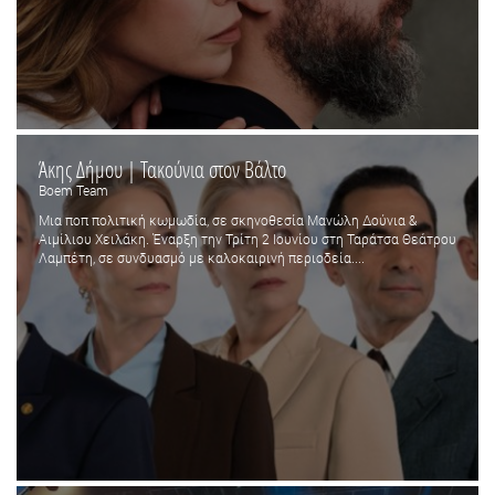
Άκης Δήμου | Τακούνια στον Βάλτο
Boem Team
Μια ποπ πολιτική κωμωδία, σε σκηνοθεσία Μανώλη Δούνια &
Αιμίλιου Χειλάκη. Έναρξη την Τρίτη 2 Ιουνίου στη Ταράτσα Θεάτρου
Λαμπέτη, σε συνδυασμό με καλοκαιρινή περιοδεία....