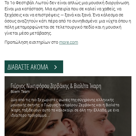
Το 1ο Φεστιβάλ Λωτού δεν είναι απλώς μια μουσική διοργάνωση.
Είναι μια κατάσταση. Μια εμπειρία που σε καλεί να χαθείς, να
ξεχάσεις και να επιστρέψεις — ξανά και ξανά. Ένα κάλεσμα σε
όσους αναζητούν κάτι πέρα από το συνηθισμένο: μια νύχτα όπου η
πόλη μεταμορφώνεται σε τελετουργικό πεδίο και η μουσική
γίνεται μέσο μετάβασης.
Προπώληση εισιτηρίων στο
more.com
ΔΙΑΒΑΣΤΕ ΑΚΟΜΑ
Γιώργος Νικηφόρου Ζερβάκης & Βιολέτα Ίκαρη
Boem Team
Δύο από τις πιο ξεχωριστές φωνές της σύγχρονης ελληνικής
μουσικής σκηνής, ο Γιώργος Νικηφόρου Ζερβάκης και η Βιολέτα
Ίκαρη, ταξιδεύουν αυτό το καλοκαίρι σε όλη την Ελλάδα, με ένα
ιδιαίτερο πρόγραμμα....