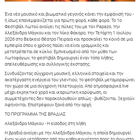
Ένα νέο μουσικό και βιωματικό γεγονός κάνει την εμφάνισή του -
ή ίσως επανεμφανίζεται για πρώτη φορά, κάθε φορά. Το 1ο
Φεστιβάλ Λωτού ανοίγει τις πύλες του με τον Papazo, την
Αλεξάνδρα Μάγκου και τον Νίκο Φάκαρο, την Τετάρτη 1 Ιουλίου
2026 στο Βεάκειο Θέατρο Πειραιά και προσκαλεί το κοινό σε μια
εμπειρία όπου ο χρόνος παύει να είναι γραμμικός και
μετατρέπεται σε κύκλο. Εμπνευσμένο από τον μύθο των
Λωτοφάγων, το φεστιβάλ δημιουργεί έναν τόπο λήθης,
απελευθέρωσης και συλλογικής έκστασης.
Συνδυάζοντας σύγχρονη μουσική, ελληνικά στοιχεία και την
ακατέργαστη ενέργεια του γλεντιού, το φεστιβάλ μεταμορφώνει
τον χώρο σε μια σύγχρονη τελετουργία. Από ατμοσφαιρικά live
μέχρι εκρηκτικό χορό και ικαριώτικη κορύφωση, οι
συμμετέχοντες δεν παρακολουθούν απλώς - βυθίζονται. Ξεχνούν.
Αφήνονται. Επιστρέφουν ξανά από την αρχή.
ΤΟ ΠΡΟΓΡΑΜΜΑ ΤΗΣ ΒΡΑΔΙΑΣ
Αλεξάνδρα Μάγκου - Η είσοδος στη λήθη
Η βραδιά ανοίγει με την Αλεξάνδρα Μάγκου, η οποία δημιουργεί
έναν χώρο μετάβασης από την καθημερινότητα προς το άγνωστο.