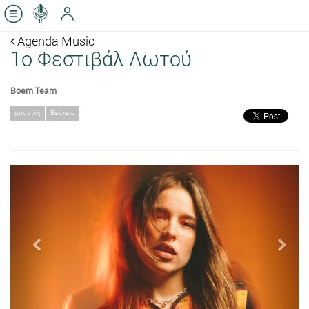
Agenda Music
1ο Φεστιβάλ Λωτού
Boem Team
μουσική
Βεάκειο
Previous
Next