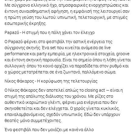
Με σύγχρονο ελληνικό ήχο, ατμοσφαιρικές ενορχηστρώσεις και
έντονη συναισθηματική αφήγηση, η εμφάνισή της λειτουργεί σαν
η πρώτη γεύση του λωτού: υπνωτική, τελετουργική, με στιγμές
εσωτερικής έκρηξης.
Papazό - Η στιγμή που η πόλη χάνει τον έλεγχο
Ο Papazό φέρνει στο φεστιβάλ την αστική ενέργεια της
σύγχρονης σκηνής. Ένα set που κινείται ανάμεσα σε live
performance και party εμπειρία, με ηλεκτρονικά στοιχεία, groove
και έντονη σκηνική παρουσία. Είναι το σημείο όπου η λήθη γίνεται
συλλογική· όπου το κοινό αρχίζει να παραδίδεται στον ρυθμό και
ο χώρος μετατρέπεται σε ένα ζωντανό, παλλόμενο σώμα.
Νίκος Φάκαρος - Η κορύφωση της τελετουργίας
Ο Νίκος Φάκαρος δεν αποτελεί απλώς το closing act — είναι η
στιγμή της απόλυτης διάλυσης του χρόνου. Με ρίζες στο
αυθεντικό ικαριώτικο γλέντι, φέρνει μια ενέργεια που δεν
σκηνοθετείται και δεν ελέγχεται. Ο χορός γίνεται κυκλικός,
επαναλαμβανόμενος, σχεδόν υπνωτικός. Εδώ δεν υπάρχουν
θεατές· μόνο συμμετέχοντες.
Ένα φεστιβάλ που δεν μοιάζει με κανένα άλλο