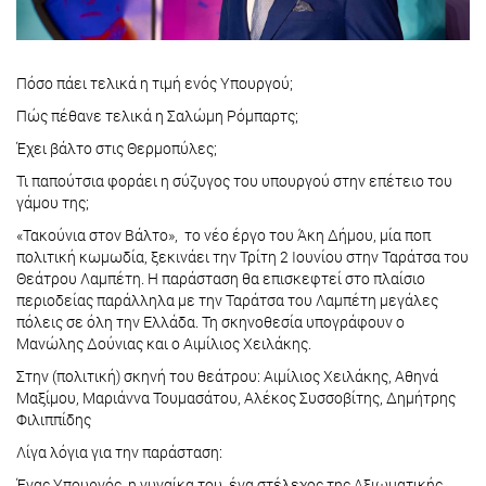
Πόσο πάει τελικά η τιμή ενός Υπουργού;
Πώς πέθανε τελικά η Σαλώμη Ρόμπαρτς;
Έχει βάλτο στις Θερμοπύλες;
Τι παπούτσια φοράει η σύζυγος του υπουργού στην επέτειο του
γάμου της;
«Τακούνια στον Βάλτο», το νέο έργο του Άκη Δήμου, μία ποπ
πολιτική κωμωδία, ξεκινάει την Τρίτη 2 Ιουνίου στην Ταράτσα του
Θεάτρου Λαμπέτη. Η παράσταση θα επισκεφτεί στο πλαίσιο
περιοδείας παράλληλα με την Ταράτσα του Λαμπέτη μεγάλες
πόλεις σε όλη την Ελλάδα. Τη σκηνοθεσία υπογράφουν ο
Μανώλης Δούνιας και ο Αιμίλιος Χειλάκης.
Στην (πολιτική) σκηνή του θεάτρου: Αιμίλιος Χειλάκης, Αθηνά
Μαξίμου, Μαριάννα Τουμασάτου, Αλέκος Συσσοβίτης, Δημήτρης
Φιλιππίδης
Λίγα λόγια για την παράσταση:
Ένας Υπουργός, η γυναίκα του, ένα στέλεχος της Αξιωματικής