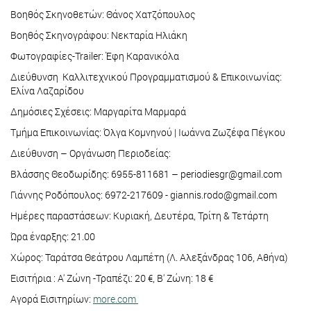
Βοηθός Σκηνοθετών: Θάνος Χατζόπουλος
Βοηθός Σκηνογράφου: Νεκταρία Ηλιάκη
Φωτογραφίες-Trailer: Έφη Καρανικόλα
Διεύθυνση Καλλιτεχνικού Προγραμματισμού & Επικοινωνίας:
Ελίνα Λαζαρίδου
Δημόσιες Σχέσεις: Μαργαρίτα Μαρμαρά
Τμήμα Επικοινωνίας: Όλγα Κομνηνού | Ιωάννα Ζωζέφα Πέγκου
Διεύθυνση – Οργάνωση Περιοδείας:
Βλάσσης Θεοδωρίδης: 6955-811681 – periodiesgr@gmail.com
Γιάννης Ροδόπουλος: 6972-217609 - giannis.rodo@gmail.com
Ημέρες παραστάσεων: Κυριακή, Δευτέρα, Τρίτη & Τετάρτη
Ώρα έναρξης: 21.00
Χώρος: Ταράτσα Θεάτρου Λαμπέτη (Λ. Αλεξάνδρας 106, Αθήνα)
Εισιτήρια : Α' Ζώνη -Τραπέζι: 20 €, Β' Ζώνη: 18 €
Αγορά Εισιτηρίων:
more.com