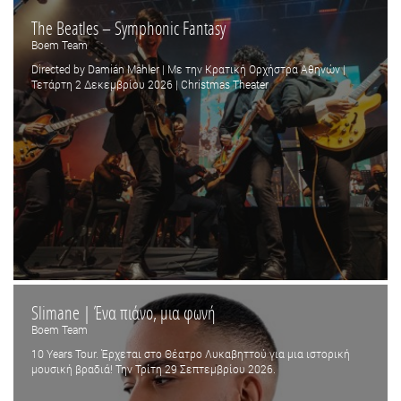
The Beatles – Symphonic Fantasy
Boem Team
Directed by Damián Mahler | Με την Κρατική Ορχήστρα Αθηνών |
Τετάρτη 2 Δεκεμβρίου 2026 | Christmas Theater
Slimane | Ένα πιάνο, μια φωνή
Boem Team
10 Years Tour. Έρχεται στο Θέατρο Λυκαβηττού για μια ιστορική
μουσική βραδιά! Την Τρίτη 29 Σεπτεμβρίου 2026.