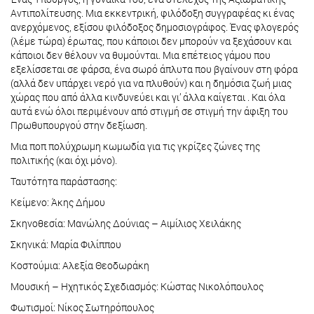
Αντιπολίτευσης. Μια εκκεντρική, φιλόδοξη συγγραφέας κι ένας
ανερχόμενος, εξίσου φιλόδοξος δημοσιογράφος. Ένας φλογερός
(λέμε τώρα) έρωτας, που κάποιοι δεν μπορούν να ξεχάσουν και
κάποιοι δεν θέλουν να θυμούνται. Μια επέτειος γάμου που
εξελίσσεται σε φάρσα, ένα σωρό άπλυτα που βγαίνουν στη φόρα
(αλλά δεν υπάρχει νερό για να πλυθούν) και η δημόσια ζωή μιας
χώρας που από άλλα κινδυνεύει και γι’ άλλα καίγεται . Και όλα
αυτά ενώ όλοι περιμένουν από στιγμή σε στιγμή την άφιξη του
Πρωθυπουργού στην δεξίωση.
Μια ποπ πολύχρωμη κωμωδία για τις γκρίζες ζώνες της
πολιτικής (και όχι μόνο).
Ταυτότητα παράστασης:
Κείμενο: Άκης Δήμου
Σκηνοθεσία: Μανώλης Δούνιας – Αιμίλιος Χειλάκης
Σκηνικά: Μαρία Φιλίππου
Κοστούμια: Αλεξία Θεοδωράκη
Μουσική – Ηχητικός Σχεδιασμός: Κώστας Νικολόπουλος
Φωτισμοί: Νίκος Σωτηρόπουλος