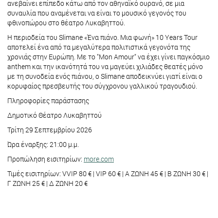
ανεβαίνει επίπεδο κάτω από τον αθηναϊκό ουρανό, σε μια
συναυλία που αναμένεται να είναι το μουσικό γεγονός του
φθινοπώρου στο θέατρο Λυκαβηττού.
Η περιοδεία του Slimane «Ένα πιάνο. Μια φωνή» 10 Years Tour
αποτελεί ένα από τα μεγαλύτερα πολιτιστικά γεγονότα της
χρονιάς στην Ευρώπη. Με το "Mon Amour" να έχει γίνει παγκόσμιο
anthem και την ικανότητά του να μαγεύει χιλιάδες θεατές μόνο
με τη συνοδεία ενός πιάνου, ο Slimane αποδεικνύει γιατί είναι ο
κορυφαίος πρεσβευτής του σύγχρονου γαλλικού τραγουδιού.
Πληροφορίες παράστασης
Δημοτικό Θέατρο Λυκαβηττού
Τρίτη 29 Σεπτεμβρίου 2026
Ώρα έναρξης: 21:00 μ.μ.
Προπώληση εισιτηρίων:
more.com
Τιμές εισιτηρίων: VVIP 80 € | VIP 60 € | A ΖΩΝΗ 45 € | Β ΖΩΝΗ 30 € |
Γ ΖΩΝΗ 25 € | Δ ΖΩΝΗ 20 €