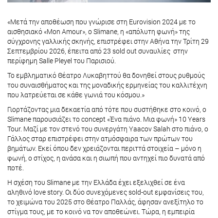
«Μετά την αποθέωση που γνώρισε στη Eurovision 2024 με το
αισθησιακό «Mon Amour», ο Slimane, η «απόλυτη φωνή» της
σύγχρονης γαλλικής σκηνής, επιστρέφει στην Αθήνα την Τρίτη 29
Σεπτεμβρίου 2026, έπειτα από 23 sold out συναυλίες στην
περίφημη Salle Pleyel του Παρισιού.
Το εμβληματικό Θέατρο Λυκαβηττού θα δονηθεί στους ρυθμούς
του συναισθήματος και της μοναδικής ερμηνείας του καλλιτέχνη
που λατρεύεται σε κάθε γωνιά του κόσμου.»
Γιορτάζοντας μια δεκαετία από τότε που συστήθηκε στο κοινό, ο
Slimane παρουσιάζει το concept «Ένα πιάνο. Μια φωνή» 10 Years
Tour. Μαζί με τον στενό του συνεργάτη Yaacov Salah στο πιάνο, ο
Γάλλος σταρ επιστρέφει στην ατμόσφαιρα των πρώτων του
βημάτων. Εκεί όπου δεν χρειάζονται περιττά στοιχεία – μόνο η
φωνή, ο στίχος, η ανάσα και η σιωπή που αντηχεί πιο δυνατά από
ποτέ.
Η σχέση του Slimane με την Ελλάδα έχει εξελιχθεί σε ένα
αληθινό love story. Οι δύο συνεχόμενες sold-out εμφανίσεις του,
το χειμώνα του 2025 στο Θέατρο Παλλάς, άφησαν ανεξίτηλο το
στίγμα τους, με το κοινό να τον αποθεώνει. Τώρα, η εμπειρία