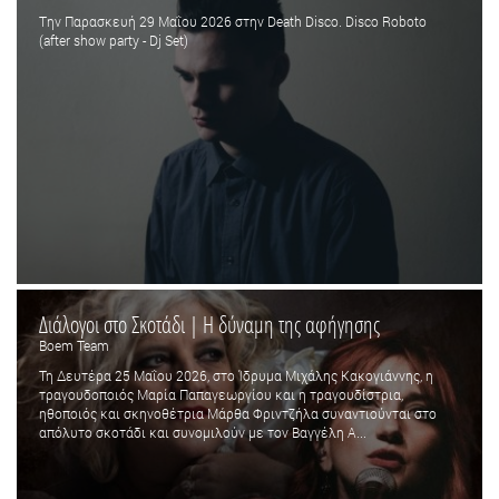
Tην Παρασκευή 29 Μαΐου 2026 στην Death Disco. Disco Roboto
(after show party - Dj Set)
Διάλογοι στο Σκοτάδι | Η δύναμη της αφήγησης
Boem Team
Τη Δευτέρα 25 Μαΐου 2026, στο Ίδρυμα Μιχάλης Κακογιάννης, η
τραγουδοποιός Μαρία Παπαγεωργίου και η τραγουδίστρια,
ηθοποιός και σκηνοθέτρια Μάρθα Φριντζήλα συναντιούνται στο
απόλυτο σκοτάδι και συνομιλούν με τον Βαγγέλη Α...