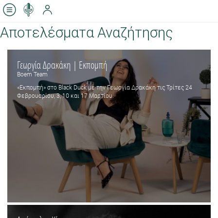
Αποτελέσματα Αναζήτησης
Γεωργία Δρακάκη | Εκπομπή
Boem Team
«Εκπομπή» στο Black Duck με την Γεωργία Δρακάκη τις Τρίτες 24
Φεβρουαρίου, 3, 10 και 17 Μαρτίου.