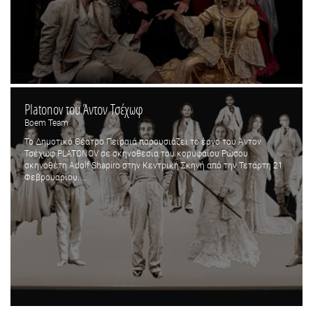
Platonov του Άντον Τσέχωφ
Boem Team
Το Δημοτικό Θέατρο Πειραιά παρουσιάζει το έργο του Άντον
Τσέχωφ PLATONOV σε σκηνοθεσία του κορυφαίου Ρώσου
σκηνοθέτη Adolf Shapiro στην Κεντρική Σκηνή από την Τετάρτη 21
Φεβρουαρίου....