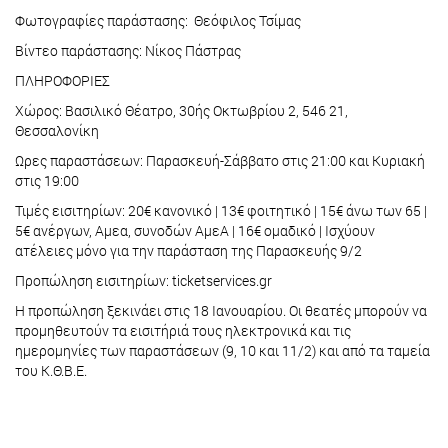
Φωτογραφίες παράστασης: Θεόφιλος Τσίμας
Βίντεο παράστασης: Νίκος Πάστρας
ΠΛΗΡΟΦΟΡΙΕΣ
Χώρος: Βασιλικό Θέατρο, 30ής Οκτωβρίου 2, 546 21,
Θεσσαλονίκη
Ωρες παραστάσεων: Παρασκευή-Σάββατο στις 21:00 και Κυριακή
στις 19:00
Τιμές εισιτηρίων: 20€ κανονικό | 13€ φοιτητικό | 15€ άνω των 65 |
5€ ανέργων, Αμεα, συνοδών ΑμεΑ | 16€ ομαδικό | Ισχύουν
ατέλειες μόνο για την παράσταση της Παρασκευής 9/2
Προπώληση εισιτηρίων: ticketservices.gr
Η προπώληση ξεκινάει στις 18 Ιανουαρίου. Οι θεατές μπορούν να
προμηθευτούν τα εισιτήριά τους ηλεκτρονικά και τις
ημερομηνίες των παραστάσεων (9, 10 και 11/2) και από τα ταμεία
του Κ.Θ.Β.Ε.