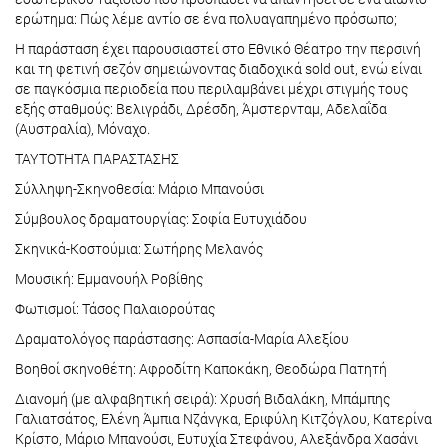
ερώτημα: Πώς λέμε αντίο σε ένα πολυαγαπημένο πρόσωπο;
Η παράσταση έχει παρουσιαστεί στο Εθνικό Θέατρο την περσινή
και τη φετινή σεζόν σημειώνοντας διαδοχικά sold out, ενώ είναι
σε παγκόσμια περιοδεία που περιλαμβάνει μέχρι στιγμής τους
εξής σταθμούς: Βελιγράδι, Δρέσδη, Άμστερνταμ, Αδελαΐδα
(Αυστραλία), Μόναχο.
ΤΑΥΤΟΤΗΤΑ ΠΑΡΑΣΤΑΣΗΣ
Σύλληψη-Σκηνοθεσία: Μάριο Μπανούσι
Σύμβουλος δραματουργίας: Σοφία Ευτυχιάδου
Σκηνικά-Κοστούμια: Σωτήρης Μελανός
Μουσική: Εμμανουήλ Ροβίθης
Φωτισμοί: Τάσος Παλαιορούτας
Δραματολόγος παράστασης: Ασπασία-Μαρία Αλεξίου
Βοηθοί σκηνοθέτη: Αφροδίτη Καποκάκη, Θεοδώρα Πατητή
Διανομή (με αλφαβητική σειρά): Χρυσή Βιδαλάκη, Μπάμπης
Γαλιατσάτος, Ελένη Άμπια Νζάνγκα, Εριφύλη Κιτζόγλου, Κατερίνα
Κρίστο, Μάριο Μπανούσι, Ευτυχία Στεφάνου, Αλεξάνδρα Χασάνι