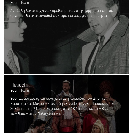
Boem Team
Αναβολή λόγω τεχνικών προβλημάτων στην ψηφιοποίηση του
αρχείου. Θα ανακοινωθεί σύντομα καινούργια ημερομηνία.
Elizadeth
Boem Team
300 παραστάσεις και συνεχίζεται η κωμωδία του Δημήτρη
Καρατζιά και Μάνου Αντωνιάδη «Elizadeth» κάθε Παρασκευή και
Σάββατο στις 21:15 & Κυριακές στις 18:15, έως και την Κυριακή
των Βαΐων στον Πολυχώρο Vault...