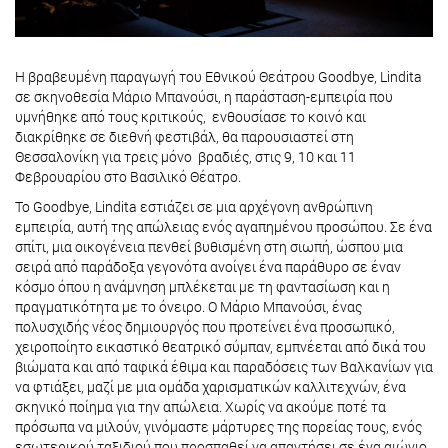
Η βραβευμένη παραγωγή του Εθνικού Θεάτρου Goodbye, Lindita
σε σκηνοθεσία Μάριο Μπανούσι, η παράσταση-εμπειρία που
υμνήθηκε από τους κριτικούς, ενθουσίασε το κοινό και
διακρίθηκε σε διεθνή φεστιβάλ, θα παρουσιαστεί στη
Θεσσαλονίκη για τρεις μόνο βραδιές, στις 9, 10 και 11
Φεβρουαρίου στο Βασιλικό Θέατρο.
Το Goodbye, Lindita εστιάζει σε μια αρχέγονη ανθρώπινη
εμπειρία, αυτή της απώλειας ενός αγαπημένου προσώπου. Σε ένα
σπίτι, μια οικογένεια πενθεί βυθισμένη στη σιωπή, ώσπου μια
σειρά από παράδοξα γεγονότα ανοίγει ένα παράθυρο σε έναν
κόσμο όπου η ανάμνηση μπλέκεται με τη φαντασίωση και η
πραγματικότητα με το όνειρο. Ο Μάριο Μπανούσι, ένας
πολυσχιδής νέος δημιουργός που προτείνει ένα προσωπικό,
χειροποίητο εικαστικό θεατρικό σύμπαν, εμπνέεται από δικά του
βιώματα και από ταφικά έθιμα και παραδόσεις των Βαλκανίων για
να φτιάξει, μαζί με μια ομάδα χαρισματικών καλλιτεχνών, ένα
σκηνικό ποίημα για την απώλεια. Χωρίς να ακούμε ποτέ τα
πρόσωπα να μιλούν, γινόμαστε μάρτυρες της πορείας τους, ενός
εσωτερικού ταξιδιού που προσπαθεί να απαντήσει σε ένα αιώνιο