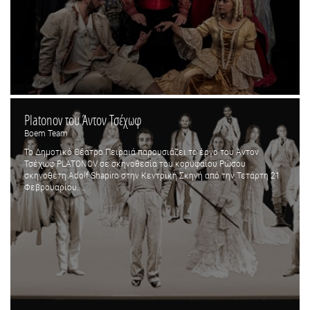
Platonov του Άντον Τσέχωφ
Boem Team
Το Δημοτικό Θέατρο Πειραιά παρουσιάζει το έργο του Άντον
Τσέχωφ PLATONOV σε σκηνοθεσία του κορυφαίου Ρώσου
σκηνοθέτη Adolf Shapiro στην Κεντρική Σκηνή από την Τετάρτη 21
Φεβρουαρίου....