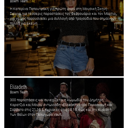
Boem Team
Η Κατερίνα Παπουτσάκη για πρώτη φορά στη Μουσική Σκηνή
Σφίγγα, για τέσσερις παραστάσεις τον Φεβρουάριο και τον Μάρτιο,
για να μας παρουσιάσει μια συλλογή από τραγούδια που σημαίνουν
πολλά για εκείνη....
Elizadeth
Boem Team
300 παραστάσεις και συνεχίζεται η κωμωδία του Δημήτρη
Καρατζιά και Μάνου Αντωνιάδη «Elizadeth» κάθε Παρασκευή και
Σάββατο στις 21:15 & Κυριακές στις 18:15, έως και την Κυριακή
των Βαΐων στον Πολυχώρο Vault...