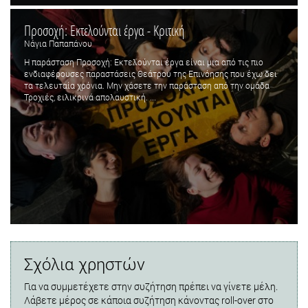
Προσοχή: Εκτελούνται έργα - Κριτική
Νάγια Παπαπάνου
Η παράσταση Προσοχή: Εκτελούνται έργα είναι μια από τις πιο
ενδιαφέρουσες παραστάσεις Θεάτρου της Επινόησης που έχω δει
τα τελευταία χρόνια. Μην χάσετε την παράσταση από την ομάδα
Τροχιές, ειλικρινά απολαυστική. ...
Σχόλια χρηστών
Για να συμμετέχετε στην συζήτηση πρέπει να γίνετε μέλη.
Λάβετε μέρος σε κάποια συζήτηση κάνοντας roll-over στο