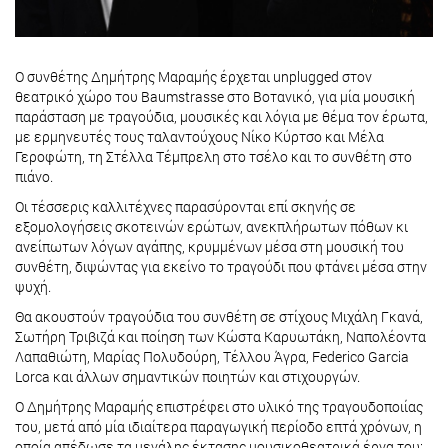
Ο συνθέτης Δημήτρης Μαραμής έρχεται unplugged στον
θεατρικό χώρο του Baumstrasse στο Βοτανικό, για μία μουσική
παράσταση με τραγούδια, μουσικές και λόγια με θέμα τον έρωτα,
με ερμηνευτές τους ταλαντούχους Νίκο Κύρτσο και Μέλα
Γεροφώτη, τη Στέλλα Τέμπρελη στο τσέλο και το συνθέτη στο
πιάνο.
Οι τέσσερις καλλιτέχνες παρασύρονται επί σκηνής σε
εξομολογήσεις σκοτεινών ερώτων, ανεκπλήρωτων πόθων κι
ανείπωτων λόγων αγάπης, κρυμμένων μέσα στη μουσική του
συνθέτη, διψώντας για εκείνο το τραγούδι που φτάνει μέσα στην
ψυχή.
Θα ακουστούν τραγούδια του συνθέτη σε στίχους Μιχάλη Γκανά,
Σωτήρη Τριβιζά και ποίηση των Κώστα Καρυωτάκη, Ναπολέοντα
Λαπαθιώτη, Μαρίας Πολυδούρη, Τέλλου Άγρα, Federico Garcia
Lorca και άλλων σημαντικών ποιητών και στιχουργών.
Ο Δημήτρης Μαραμής επιστρέφει στο υλικό της τραγουδοποιίας
του, μετά από μία ιδιαίτερα παραγωγική περίοδο επτά χρόνων, η
οποία απέδωσε τα μεγάλης έκτασης μουσικοθεατρικά έργα του: