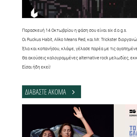
Παρασκευή 14 Οκτωβρίου η φάση σου είναι six d.o.g.s.
Οι Ruckus Habit, Aliko Means Red, και Mr. Trickster διοργ
Έλα και κοπανήσου, κλάψε, γέλασε παρέα με τις αγαπημένε
Θα ακούσεις καλογραμμένες alternative rock μελωδίες, ε
Είσαι ήδη εκεί!
ΔΙΑΒΑΣΤΕ ΑΚΟΜΑ