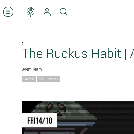
The Ruckus Habit | A
Boem Team
μουσική
live
sixdogs