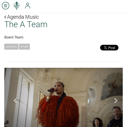
Agenda Music
The A Team
Boem Team
μουσική
single
Previous
Next