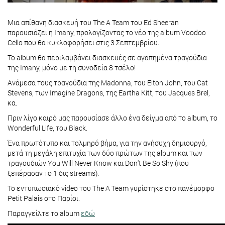
Μια απίθανη διασκευή του The A Team του Ed Sheeran
παρουσιάζει η Imany, προλογίζοντας το νέο της album Voodoo
Cello που θα κυκλοφορήσει στις 3 Σεπτεμβρίου.
Το album θα περιλαμβάνει διασκευές σε αγαπημένα τραγούδια
της Imany, μόνο με τη συνοδεία 8 τσέλο!
Ανάμεσα τους τραγούδια της Madonna, του Εlton John, του Cat
Stevens, των Imagine Dragons, της Eartha Kitt, του Jacques Brel,
κα.
Πριν λίγο καιρό μας παρουσίασε άλλο ένα δείγμα από το album, το
Wonderful Life, του Black.
Ένα πρωτότυπο και τολμηρό βήμα, για την ανήσυχη δημιουργό,
μετά τη μεγάλη επιτυχία των δύο πρώτων της album και των
τραγουδιών You Will Never Know και Don't Be So Shy (που
ξεπέρασαν το 1 δις streams).
Το εντυπωσιακό video του The A Team γυρίστηκε στο πανέμορφο
Petit Palais στο Παρίσι.
Παραγγείλτε το album
εδώ