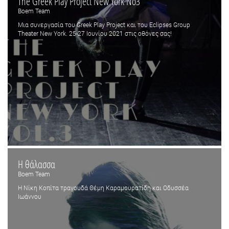
The Greek Play Project New York No3
Boem Team
Μια συνεργασία του Greek Play Project και του Eclipses Group
Theater New York. 25-27 Ιουνίου 2021 στις οθόνες σας!
Η θάλασσα
Boem Team
Η Νίκη Κοπίτα τραγουδά Θέμη Καραμουρατίδη και Οδυσσέα
Ιωάννου