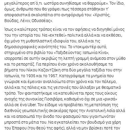
μεγαλύτερος απ΄ό,τι ωστόρα συνηθίσαμε να θαρρούμε». Τον ίδιο,
όμως, άνθρωπο που θα γράψει πως τέσσερα στάθηκαν τ’
αποφασιστικά σκαλοπάτια στο ανηφόρισμά του: «Χριστός,
Βούδας, Λένιν, Οδυσσέας».
Ίσως ο καλύτερος τρόπος είναι να τον αφήσεις να διηγηθεί μόνος
του την ιστορία του. Να «εκτεθεί» πολιτικά αλλά και να εκθέσει,
όχι μόνο τη μυθοπλαστική ιδιοφυία του, αλλά και τις
δημοσιογραφικές ικανότητές του. Το ντοκιμαντέρ αυτό,
στηριγμένο στο βιβλίο του «Ταξιδεύοντας: Ιαπωνία Κίνα»,
ισορροπεί σε αυτήν ακριβώς τη λεπτή γραμμή ανάμεσα στον μύθο
και το ρεπορτάζ. Για περίπου έναν χρόνο ακολουθήσαμε τα
βήματα του Νίκου Καζαντζάκη στα δύο μεγάλα ταξίδια του στην
Ιαπωνία, το 1935 και το 1957. Καταγράψαμε τα μνημεία που
γνώρισε και έμειναν αναλλοίωτα στον χρόνο και τον πόλεμο,
αλλά και τις πόλεις και τις γειτονιές που άλλαξαν με θεαματικό
τρόπο. Τον φανταστήκαμε να κατευθύνεται προς τους οίκους
ανοχής της συνοικίας Γιοσιβάρα, καθισμένο όχι σε μια «ρικσά»
αλλά σε ένα Uber. Τον είδαμε να προβλέπει τη μετατόπιση της
διεθνούς γεωπολιτικής σκακιέρας προς την Ανατολική Ασία αλλά
και να αποσιωπά την άνοδο του φασισμού που γιγαντωνόταν
μπροστά στα μάτια του. Να εγκαταλείπει τον βουδισμό για χάρη
του Έπαφου (του θεού της αφής), αλλά να μην βρίσκει ποτέ τον