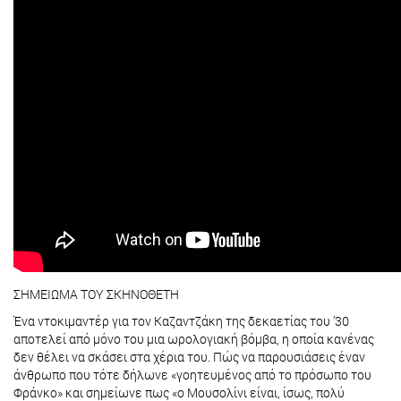
ΣΗΜΕΙΩΜΑ ΤΟΥ ΣΚΗΝΟΘΕΤΗ
Ένα ντοκιμαντέρ για τον Καζαντζάκη της δεκαετίας του ’30
αποτελεί από μόνο του μια ωρολογιακή βόμβα, η οποία κανένας
δεν θέλει να σκάσει στα χέρια του. Πώς να παρουσιάσεις έναν
άνθρωπο που τότε δήλωνε «γοητευμένος από το πρόσωπο του
Φράνκο» και σημείωνε πως «ο Μουσολίνι είναι, ίσως, πολύ