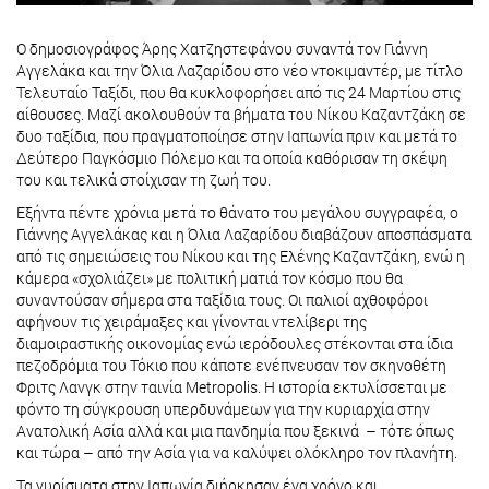
Ο δημοσιογράφος Άρης Χατζηστεφάνου συναντά τον Γιάννη
Αγγελάκα και την Όλια Λαζαρίδου στο νέο ντοκιμαντέρ, με τίτλο
Τελευταίο Ταξίδι, που θα κυκλοφορήσει από τις 24 Μαρτίου στις
αίθουσες. Μαζί ακολουθούν τα βήματα του Νίκου Καζαντζάκη σε
δυο ταξίδια, που πραγματοποίησε στην Ιαπωνία πριν και μετά το
Δεύτερο Παγκόσμιο Πόλεμο και τα οποία καθόρισαν τη σκέψη
του και τελικά στοίχισαν τη ζωή του.
Εξήντα πέντε χρόνια μετά το θάνατο του μεγάλου συγγραφέα, ο
Γιάννης Αγγελάκας και η Όλια Λαζαρίδου διαβάζουν αποσπάσματα
από τις σημειώσεις του Νίκου και της Ελένης Καζαντζάκη, ενώ η
κάμερα «σχολιάζει» με πολιτική ματιά τον κόσμο που θα
συναντούσαν σήμερα στα ταξίδια τους. Οι παλιοί αχθοφόροι
αφήνουν τις χειράμαξες και γίνονται ντελίβερι της
διαμοιραστικής οικονομίας ενώ ιερόδουλες στέκονται στα ίδια
πεζοδρόμια του Τόκιο που κάποτε ενέπνευσαν τον σκηνοθέτη
Φριτς Λανγκ στην ταινία Metropolis. Η ιστορία εκτυλίσσεται με
φόντο τη σύγκρουση υπερδυνάμεων για την κυριαρχία στην
Ανατολική Ασία αλλά και μια πανδημία που ξεκινά – τότε όπως
και τώρα – από την Ασία για να καλύψει ολόκληρο τον πλανήτη.
Τα γυρίσματα στην Ιαπωνία διήρκησαν ένα χρόνο και