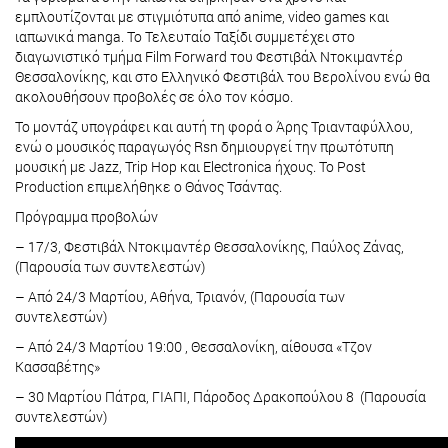
εμπλουτίζονται με στιγμιότυπα από anime, video games και
ιαπωνικά manga. Το Τελευταίο Ταξίδι συμμετέχει στο
διαγωνιστικό τμήμα Film Forward του Φεστιβάλ Ντοκιμαντέρ
Θεσσαλονίκης, και στο Ελληνικό Φεστιβάλ του Βερολίνου ενώ θα
ακολουθήσουν προβολές σε όλο τον κόσμο.
Το μοντάζ υπογράφει και αυτή τη φορά ο Άρης Τριανταφύλλου,
ενώ ο μουσικός παραγωγός Rsn δημιουργεί την πρωτότυπη
μουσική με Jazz, Trip Hop και Electronica ήχους. To Post
Production επιμελήθηκε ο Θάνος Τσάντας.
Πρόγραμμα προβολών
– 17/3, Φεστιβάλ Ντοκιμαντέρ Θεσσαλονίκης, Παύλος Ζάνας,
(Παρουσία των συντελεστών)
– Από 24/3 Μαρτίου, Αθήνα, Τριανόν, (Παρουσία των
συντελεστών)
– Από 24/3 Μαρτίου 19:00 , Θεσσαλονίκη, αίθουσα «Τζον
Κασσαβέτης»
– 30 Μαρτίου Πάτρα, ΓΙΑΠΙ, Πάροδος Δρακοπούλου 8 (Παρουσία
συντελεστών)