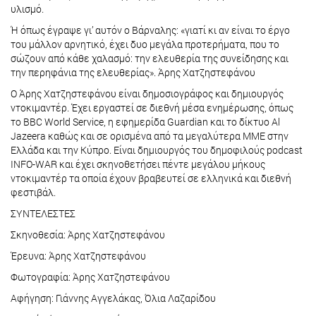
υλισμό.
Ή όπως έγραψε γι’ αυτόν ο Βάρναλης: «γιατί κι αν είναι το έργο
του μάλλον αρνητικό, έχει δυο μεγάλα προτερήματα, που το
σώζουν από κάθε χαλασμό: την ελευθερία της συνείδησης και
την περηφάνια της ελευθερίας». Άρης Χατζηστεφάνου
Ο Άρης Χατζηστεφάνου είναι δημοσιογράφος και δημιουργός
ντοκιμαντέρ. Έχει εργαστεί σε διεθνή μέσα ενημέρωσης, όπως
το BBC World Service, η εφημερίδα Guardian και το δίκτυο Al
Jazeera καθώς και σε ορισμένα από τα μεγαλύτερα ΜΜΕ στην
Ελλάδα και την Κύπρο. Είναι δημιουργός του δημοφιλούς podcast
INFO-WAR και έχει σκηνοθετήσει πέντε μεγάλου μήκους
ντοκιμαντέρ τα οποία έχουν βραβευτεί σε ελληνικά και διεθνή
φεστιβάλ.
ΣΥΝΤΕΛΕΣΤΕΣ
Σκηνοθεσία: Άρης Χατζηστεφάνου
Έρευνα: Άρης Χατζηστεφάνου
Φωτογραφία: Άρης Χατζηστεφάνου
Αφήγηση: Γιάννης Αγγελάκας, Όλια Λαζαρίδου