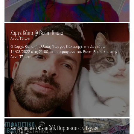
Χόρχε Κάπα @ Boem Radio
Άννα Τζιώτη
Ο Χόρχε Κάπα (ή αλλιώς Γιώργος Κάκαρης), την Δευτέρα
14/03/2022 στις 21:00, στα μικρόφωνα του Boem Radio και στην
Άννα Τζιώτη.
Αντιφασιστικό Φεστιβάλ Παραστατικών Τεχνών
Boem Team