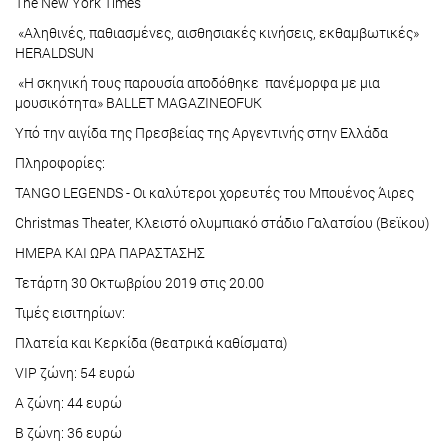
The New York Times
«Αληθινές, παθιασμένες, αισθησιακές κινήσεις, εκθαμβωτικές»
HERALDSUN
«Η σκηνική τους παρουσία αποδόθηκε πανέμορφα με μια
μουσικότητα» ΒΑLLET MAGAZINEOFUK
Yπό την αιγίδα της Πρεσβείας της Αργεντινής στην Ελλάδα
Πληροφορίες:
TANGO LEGENDS - Οι καλύτεροι χορευτές του Μπουένος Άιρες
Christmas Theater, Κλειστό ολυμπιακό στάδιο Γαλατσίου (Βεϊκου)
ΗΜΕΡΑ ΚΑΙ ΩΡΑ ΠΑΡΑΣΤΑΣΗΣ
Τετάρτη 30 Οκτωβρίου 2019 στις 20.00
Τιμές εισιτηρίων:
Πλατεία και Κερκίδα (θεατρικά καθίσματα)
VIP ζώνη: 54 ευρώ
A ζώνη: 44 ευρώ
Β ζώνη: 36 ευρώ