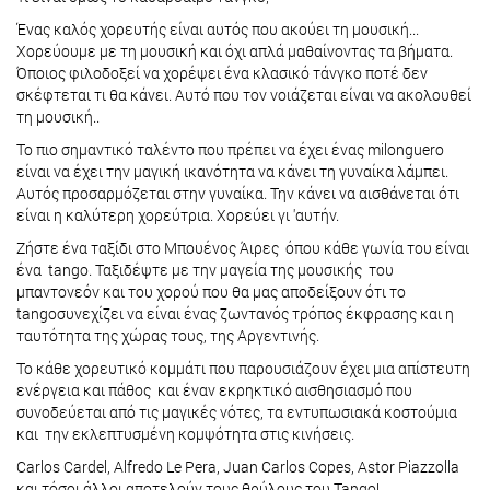
Ένας καλός χορευτής είναι αυτός που ακούει τη μουσική...
Χορεύουμε με τη μουσική και όχι απλά μαθαίνοντας τα βήματα.
Όποιος φιλοδοξεί να χορέψει ένα κλασικό τάνγκο ποτέ δεν
σκέφτεται τι θα κάνει. Αυτό που τον νοιάζεται είναι να ακολουθεί
τη μουσική..
Το πιο σημαντικό ταλέντο που πρέπει να έχει ένας milonguero
είναι να έχει την μαγική ικανότητα να κάνει τη γυναίκα λάμπει.
Αυτός προσαρμόζεται στην γυναίκα. Την κάνει να αισθάνεται ότι
είναι η καλύτερη χορεύτρια. Χορεύει γι 'αυτήν.
Ζήστε ένα ταξίδι στο Μπουένος Άιρες όπου κάθε γωνία του είναι
ένα tango. Ταξιδέψτε με την μαγεία της μουσικής του
μπαντονεόν και του χορού που θα μας αποδείξουν ότι το
tangoσυνεχίζει να είναι ένας ζωντανός τρόπος έκφρασης και η
ταυτότητα της χώρας τους, της Αργεντινής.
Το κάθε χορευτικό κομμάτι που παρουσιάζουν έχει μια απίστευτη
ενέργεια και πάθος και έναν εκρηκτικό αισθησιασμό που
συνοδεύεται από τις μαγικές νότες, τα εντυπωσιακά κοστούμια
και την εκλεπτυσμένη κομψότητα στις κινήσεις.
Carlos Cardel, Alfredo Le Pera, Juan Carlos Copes, Astor Piazzolla
και τόσοι άλλοι αποτελούν τους θρύλους του Tango!