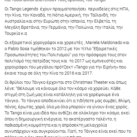
Οι Tango Legends έχουν πραγματοποιήσει περιοδείες στις ΗΠΑ,
την Κίνα, τον Καναδά, τη Νότια Αμερική, την Ταϊλανδή, την
Αυστραλία και στην Ευρώπη στην Ισπανία, την Ελβετία, τη
Μεγάλη Βρετάνια, την Γερμάνια, την Πολώνια, την Ιταλία, την
Τουρκία κ.α
Οι εξαιρετικοί χορογράφοι και χορευτές , Mariela Maldonado και
ο Pablo Sosa τιμήθηκαν το 2012 με τον τίτλο "Εξαιρετικές
Προσωπικότητες του Πολιτισμού" για την πρόσφορα τους στον
πολιτισμό της πατρίδας τους και το 2017 ως εμπνευστές και
χορογράφοι του μεγάλου πρότζεκτ «Tango για την Ειρήνη» που
έκανε τουρ σε όλη την Κίνα το 2016 και 2017.
Οι θρύλοι του Τάνγκο έρχονται στο Christmas Theater και όπως
λένε: “Θέλουμε να κάνουμε όλο τον κόσμο να χορεύει. Κάθε
στιγμή στη ζωή μας είναι κατάλληλη για να χορέψουμε ένα
τάνγκο.. Το τάνγκο αποδεικνύει ότι ο,τιδήποτε μας συμβεί, θλίψη,
πόνος, έρωτας, χαρά, όλα μα όλα μπορούν να γίνουν ένας χορός..
Το Tango είναι μια ιδέα που ανθίζει σε ολόκληρο τον κόσμο, εκεί
όπου η δημιουργική ενέργεια, το ακατέργαστο ταλέντο, η
παθιασμένη κομψότητα και η απρόσεκτη μελαγχολία
συνυπάρχουν και συγκρούονται. Γιατί, το Τάνγκο είναι εκεί που το