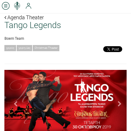
Agenda Theater
Tango Legends
Boem Team
χορός
χορηγίες
Christmas Theater
Previous
Next