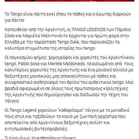
Το Tango είναι πάντα εκεί όπου το πάθος και ο έρωτας διαρκούν
για πάντα!
Κατευθείαν από την Αργεντινή, οι TANGO LEGENDS των Πάμπλο
Σόσα και Μαριέλα Μαλντονάντο έρχονται για πρώτη φορά στην
Ελλάδα με την παράσταση Tango Gala, που παρουσιάζει τα
καλυτέρα στιγμιότυπα της ιστορίας του tango.
Οι παγκοσμίου φήμης χορογράφοι και χορευτές του Αργεντίνικου
tango, Pablo Sosa και Mariela Maldonado, πλαισιωμένοι από τους
καλυτέρους χορευτές της Αργεντινής και ένα μουσικό σύνολο με
δεξιοτέχνες μουσικούς, μας αποκαλύπτουν με πάθος και
συναρπαστικό αισθησιασμό τον θρύλο του αυθεντικού tango. Μια
βραδιά αφιερωμένη σε όλους τους πρωτοπόρους καλλιτέχνες
της Αργεντινής που δημιούργησαν και διέδωσαν την τέχνη του
τάνγκο.
Οι Tango Legend χορεύουν "καθαρόαιμο" τάνγκο με το μοναδικό
τους στυλ και ταξιδεύουν το κοινό με ζωντανή ορχήστρα που
αποτελείται από Αργεντίνους δεξιοτέχνες σολίστ και
εντυπωσιακές βιντεοπροβολές.
Τι είναι όμως το καθαρόαιμο τάνγκο;