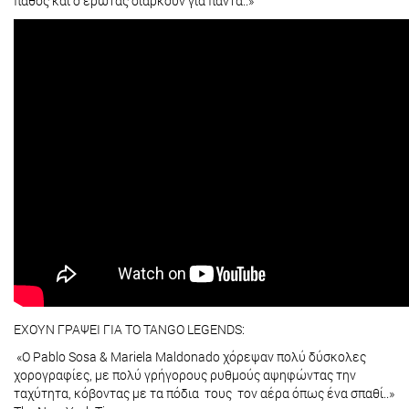
πάθος και ο έρωτας διαρκούν για πάντα..»
ΕΧΟΥΝ ΓΡΑΨΕΙ ΓΙΑ ΤΟ TANGO LEGENDS:
«Ο Pablo Sosa & Mariela Maldonado χόρεψαν πολύ δύσκολες
χορογραφίες, με πολύ γρήγορους ρυθμούς αψηφώντας την
ταχύτητα, κόβοντας με τα πόδια τους τον αέρα όπως ένα σπαθί..»