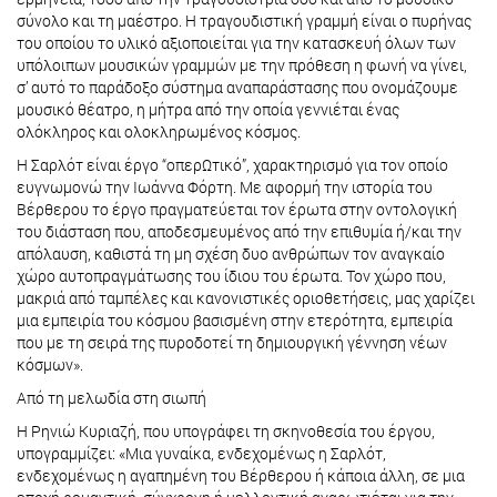
σύνολο και τη μαέστρο. Η τραγουδιστική γραμμή είναι ο πυρήνας
του οποίου το υλικό αξιοποιείται για την κατασκευή όλων των
υπόλοιπων μουσικών γραμμών με την πρόθεση η φωνή να γίνει,
σ’ αυτό το παράδοξο σύστημα αναπαράστασης που ονομάζουμε
μουσικό θέατρο, η μήτρα από την οποία γεννιέται ένας
ολόκληρος και ολοκληρωμένος κόσμος.
Η Σαρλότ είναι έργο “οπερΩτικό”, χαρακτηρισμό για τον οποίο
ευγνωμονώ την Ιωάννα Φόρτη. Με αφορμή την ιστορία του
Βέρθερου το έργο πραγματεύεται τον έρωτα στην οντολογική
του διάσταση που, αποδεσμευμένος από την επιθυμία ή/και την
απόλαυση, καθιστά τη μη σχέση δυο ανθρώπων τον αναγκαίο
χώρο αυτοπραγμάτωσης του ίδιου του έρωτα. Τον χώρο που,
μακριά από ταμπέλες και κανονιστικές οριοθετήσεις, μας χαρίζει
μια εμπειρία του κόσμου βασισμένη στην ετερότητα, εμπειρία
που με τη σειρά της πυροδοτεί τη δημιουργική γέννηση νέων
κόσμων».
Από τη μελωδία στη σιωπή
Η Ρηνιώ Κυριαζή, που υπογράφει τη σκηνοθεσία του έργου,
υπογραμμίζει: «Μια γυναίκα, ενδεχομένως η Σαρλότ,
ενδεχομένως η αγαπημένη του Βέρθερου ή κάποια άλλη, σε μια