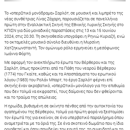
Το «οπερΩτικό μονόδραμα» Σαρλότ, σε μουσική και λιμπρέτο της
νέας συνθέτριας Λίνας Ζάχαρη, παρουσιάζεται σε πανελλήνια
πρώτη στην Εναλλακτική Σκηνή της Εθνικής Λυρικής Σκηνής στο
ΚΠΙΣΝ για δύο μοναδικές παραστάσεις στις 13 και 15 Ιουνίου
2024, στις 20.30. Τη σκηνοθεσία υπογράφει η Ρηνιώ Κυριαζή, ενώ
το οκταμελές μουσικό σύνολο διευθύνει η Μυρσίνη
Χατζηκωνσταντή. Τον ομώνυμο ρόλο ερμηνεύει η μεσόφωνος
Ιωάννα Φόρτη.
Με αφορμή τον ανεκπλήρωτο έρωτα του Βέρθερου και της
Σαρλότ, όπως προκύπτει από τα Πάθη του νεαρού Βέρθερου
(1774) του Γκαίτε, καθώς και τα Αποσπάσματα του ερωτικού
λόγου (1983) του Ρολάν Μπαρτ, το έργο Σαρλότ φέρνει επί
σκηνής έναν ακροβατικό, «οπερΩτικό» μονόλογο για την επιθυμία
που δεν τολμά να εκφραστεί, τους δαίμονες που δεν φθείρονται
και το τραύμα της απώλειας.
Η ηρωίδα, βυθισμένη σε ακίνητο πένθος από την αυτοκτονία του
αγαπημένου της Βέρθερου, τολμά για πρώτη φορά να ξεστομίσει
τον έρωτά της για εκείνον, σε ένα υπερβατικό παραλήρημα όπου
αναμετριέται με τα όριά της. Σε ένα σκοτεινό δωμάτιο που η ίδια
οριοθετεί και όπου παγιδεύει τον εαυτό της, το συνειδητό και το