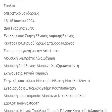
Σαρλότ
οπερΩτικό µονόδραµα
13, 15 Ιουνίου 2024
Ώρα έναρξης: 20.30
Εναλλακτική Σκηνή Εθνικής Λυρικής Σκηνής
Κέντρο Πολιτισμού Ίδρυμα Σταύρος Νιάρχος
Σε συμπαραγωγή με την Arte Libera
Μουσική, λιμπρέτο: Λίνα Ζάχαρη
Μουσική διεύθυνση: Μυρσίνη Χατζηκωνσταντή
Σκηνοθεσία: Ρηνιώ Κυριαζή
Σκηνικό, κοστούμια: Νεκταρία Ηλιάκη, Ναταλία Μαντά
Σχεδιασμός φωτισμών: Στέβη Κουτσοθανάση
Μουσική προετοιμασία: Μαριάννα Νικολακοπούλου
Σαρλότ: Ιωάννα Φόρτη
Μουσικοί: Κρινιώ Τρούλου (όμποε), Γιάννης Κρητικός (κλαρινέτο),