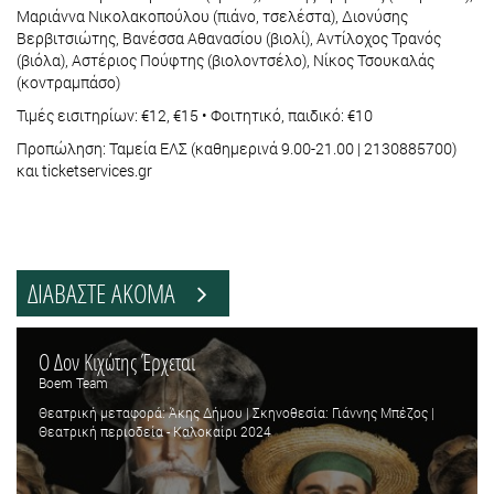
Μαριάννα Νικολακοπούλου (πιάνο, τσελέστα), Διονύσης
Βερβιτσιώτης, Βανέσσα Αθανασίου (βιολί), Αντίλοχος Τρανός
(βιόλα), Αστέριος Πούφτης (βιολοντσέλο), Νίκος Τσουκαλάς
(κοντραμπάσο)
Τιμές εισιτηρίων: €12, €15 • Φοιτητικό, παιδικό: €10
Προπώληση: Ταμεία ΕΛΣ (καθημερινά 9.00-21.00 | 2130885700)
και ticketservices.gr
ΔΙΑΒΑΣΤΕ ΑΚΟΜΑ
Ο Δον Κιχώτης Έρχεται
Boem Team
Θεατρική μεταφορά: Άκης Δήμου | Σκηνοθεσία: Γιάννης Μπέζος |
Θεατρική περιοδεία - Καλοκαίρι 2024