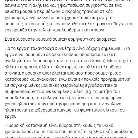
ασυνείδητο, η αλήθεια και η φαντασίωση συγχέονται σε ένα
ρευστό μουσικό περιβάλλον. Ο ακραίος τραγουδιστικός
χείμαρρος συνδιαλέγεται με τη χαρακτηριστική υφή της
μουσικής κατασκευής και ανασυντίθεται ηλεκτρονικά οδηγώντας
την ηρωίδα στην τελική «απελευθερωτική» κραυγή.
Ένα εύθραυστο μουσικό σύμπαν ερμηνευτικής ακρίβειας
Για το έργο η ταλαντούχα συνθέτρια Λίνα Ζάχαρη σημειώνει: «Το
έργο είναι δομημένο σε δεκατέσσερα αποσπάσματα (κατ’
αναλογία των Αποσπασμάτων του ερωτικού λόγου). Με στοιχεία
άλλοτε σειραϊκά, άλλοτε αλεατορικά και άλλοτε ελεύθερα
ατονικά, η μουσική αποτελείται από αυστηρές συμμετρικές
κατασκευές και αναλογίες, ενώ είναι εν πολλοίς προγραμματική.
Σε συγκεκριμένες μουσικές χειρονομίες εγγράφονται και
συμβολοποιούνται συγκεκριμένες ιδέες (π.χ. το μοτίβο του
πυροβολισμού, του ρολογιού κ.ά.), ενώ γίνεται περιορισμένη
χρήση ηλεκτρονικών από την ψηφιοποίηση και την ανάλογη
ηλεκτρονική επεξεργασία αμιγώς του φωνητικού υλικού του
έργου.
Η μουσική κατασκευή είναι εύθραυστη, καθώς τα υλικά
χρησιμοποιούνται με τρόπο που απαιτείται ερεθιστικής ακρίβειας
ερμηνεία, τόσο από την τραγουδίστρια όσο και από το μουσικό