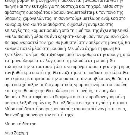
εποχή ρομαντική, σύγχρονη ή μελλοντική αναρωτιέται για την
πληγή και την ευτυχία, για τη δυστυχία και τη χαρά. Μέσα στην
αβάσταχτη ομορφιά του κόσμου αναμετριέται με τον πόνο της
ύπαρξης, χαμογελώντας. Τη συναντούμε μετέωρη ανάμεσα στο
καθορισμένο και το ακαθόριστο, διχασμένη ανάμεσα στις
επιλογές της, κομματιασμένη από τη ζωή που της έχει επιβληθεί.
Εγκλωβισμένη μέσα σε ένα κρεβάτι-κλουβί σαν πληγωμένο ζώο.
Θα αφουγκραστεί τον ήχο, θα βυθιστεί στην απέραντη μοναξιά, θα
καθρεφτιστεί μέσα στη μουσική. Με μόνο όχημα τη φωνή θα
ξετυλίξει το νήμα. Θα ταξιδέψει από τον ψίθυρο στην κραυγή, από
το τραγούδισμα στον λόγο, από τη μελωδία στη σιωπή. Θα
τολμήσει την καταστροφή ώστε να πραγματώσει την κίνηση προς
τον βαθύτερο εαυτό της. Θα αναζητήσει το παιδικό της σώμα. Θα
αντικρίσει με σαρκασμό την υποκρισία των συμβάσεων, θα δει τα
όρια που χάραξαν τις διαχωριστικές γραμμές ανάμεσα σε εκείνη
και τις επιθυμίες της. Θα παλέψει με τη μνήμη, τον μεγάλο
δαίμονα. Θα καταφέρει να διαφύγει από την προδιαγεγραμμένη
πορεία, λοξοδρομώντας. Θα ταξιδέψει σε αχαρτογράφητα τοπία.
Μέσα από δεκατέσσερις μουσικούς τόπους και έναν μετα-τόπο,
θα αναδημιουργήσει τον εαυτό της».
Μουσικό θέατρο
Λίνα Ζάχαρη