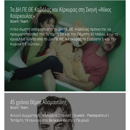
Τα ΔΗ.ΠΕ.ΘΕ Καβάλας και Κέρκυρας στη Σκηνή «Νίκος
Κούρκουλος»
Boem Team
Η πιο σωστή απόφαση από το ΔΗ.ΠΕ.ΘΕ. Καβάλας πρόκειται να
πραγματοποιηθεί την Τετάρτη 29 και την Πέμπτη 30 Μαΐου, ενώ το
έργο Μια Ιλιάδα από το ΔΗ.ΠΕ.ΘΕ. Κέρκυρας το Σάββατο 1 και την
Κυριακή 2 Ιουνίου....
45 χρόνια Θέμης Αδαμαντίδης
Boem Team
Φιλική συμμετοχή : Κατερίνα Στανίση | Guests : Passepartout |
Τετάρτη 19 Ιουνίου στο Βεάκειο Θέατρο Πειραιά