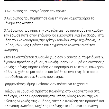
Ο Άνθρωπος που τραγούδησε τον έρωτα.
Ο Άνθρωπος που περπάτησε όλη τη γη για να μεταφέρει το
μήνυμα της Αγάπης.
Ο Άνθρωπος που πήρε την σκυτάλη απ’ τον προηγούμενο και δεν
την έδωσε ποτέ στον επόμενο, θα εμφανιστεί για ένα βράδυ, στα
μέσα του καλοκαιριού, την Τρίτη 2 Ιουλίου, στην Τεχνόπολη, με
μαύρα, κόκκινες τιράντες και ληγμένα σοκολατάκια απ’ τον
Φλεβάρη.
Στην τελευταία του συναυλία χώρισαν 6 ζευγάρια, τα φτιάξανε 9,
έγιναν 4 προτάσεις γάμου, συνελήφθησαν 12 μωρά για διατάραξη
κοινής ειρήνης, πήραν κλήση για παρκάρισμα 13 άτομα, κόλλησαν
κόβιντ 4, χάθηκε μια εσάρπα και βρέθηκε ένα κινητό το οποίο
παραδόθηκε στον άνθρωπο που ανήκε.
Γραμμεντίνος Σάμερ Εντίσιον! Δεν πρέπει να το χάσεις!
Παίζουν οι μουσικοί Χρήστος Καλκάνης στο κλαρινέτο και στα
πλήκτρα, Χάρης Παρασκευάς στο μπάσο, Νίκος Αρβανίτης και
Κώστας Μιχαλός στις κιθάρες, Ναταλία Κοκώση στα κρουστά και
ιρλανδική φλογέρα, Μιχάλης Γαλάνης στα τύμπανα και Ελένη