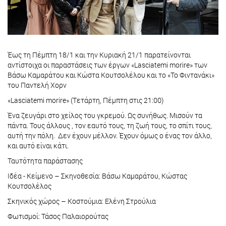
Έως τη Πέμπτη 18/1 και την Κυριακή 21/1 παρατείνονται
αντίστοιχα οι παραστάσεις των έργων «Lasciatemi morire» των
Βάσω Καμαράτου και Κώστα Κουτσολέλου και το «Το Φιντανάκι»
του Παντελή Χορν
«Lasciatemi morire» (Tετάρτη, Πέμπτη στις 21:00)
Ένα ζευγάρι στο χείλος του γκρεμού. Ως συνήθως. Μισούν τα
πάντα. Τους άλλους , τον εαυτό τους, τη ζωή τους, το σπίτι τους,
αυτή την πόλη. Δεν έχουν μέλλον. Έχουν όμως ο ένας τον άλλο,
και αυτό είναι κάτι.
Ταυτότητα παράστασης
Ιδέα - Κείμενο – Σκηνοθεσία: Βάσω Καμαράτου, Κώστας
Κουτσολέλος
Σκηνικός χώρος – Κοστούμια: Ελένη Στρούλια
Φωτισμοί: Τάσος Παλαιορούτας