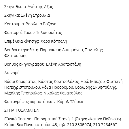
Σκηνοθεσία: Ανέστης Αζάς
Σκηνικά: Ελένη Στρούλια
Κοστούμια: Βασιλεία Ροζάνα
Φωτισμοί: Τάσος Παλαιορούτας
Επιμέλεια κίνησης: Χαρά Κότσαλη
Βοηθοί σκηνοθέτη: Παρασκευή Λυπημένου, Παντελής
Φλατσούσης
Βοηθός σκηνογράφου: Ελένη Αραποστάθη
Διανομή
Βάσω Καμαράτου, Κώστας Κουτσολέλος, Ηρώ Μπέζου, Φωτεινή
Παπαχριστοπούλου, Ρόζα Προδρόμου, Θοδωρής Σκυφτούλης,
Μιχάλης Τιτόπουλος, Νικόλας Χανακούλας
Φωτογράφος παραστάσεων: Κάρολ Τζάρεκ
ΣΤΗΛΗ ΘΕΑΜΑΤΩΝ
Εθνικό Θέατρο - Πειραματική Σκηνή -1 (Σκηνή «Κατίνα Παξινού») -
Κτίριο Rex Πανεπιστημίου 48, τηλ. 210-3305074, 210-7234567