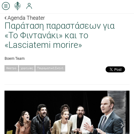
Agenda Theater
Παράταση παραστάσεων για
«Το Φιντανάκι» και το
«Lasciatemi morire»
Boem Team
θέατρο
χορηγίες
Πειραματική Σκηνή
Previous
Next