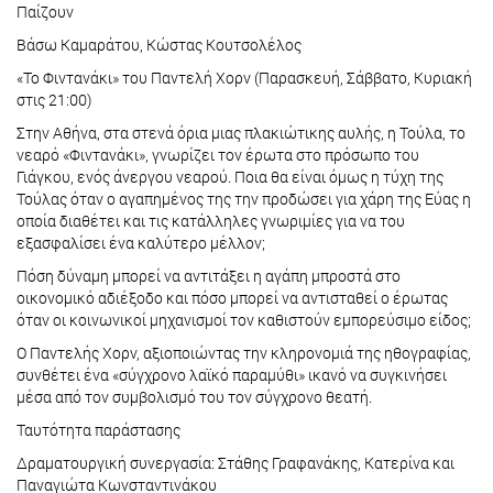
Παίζουν
Βάσω Καμαράτου, Κώστας Κουτσολέλος
«Το Φιντανάκι» του Παντελή Χορν (Παρασκευή, Σάββατο, Κυριακή
στις 21:00)
Στην Αθήνα, στα στενά όρια μιας πλακιώτικης αυλής, η Τούλα, το
νεαρό «Φιντανάκι», γνωρίζει τον έρωτα στο πρόσωπο του
Γιάγκου, ενός άνεργου νεαρού. Ποια θα είναι όμως η τύχη της
Τούλας όταν ο αγαπημένος της την προδώσει για χάρη της Εύας η
οποία διαθέτει και τις κατάλληλες γνωριμίες για να του
εξασφαλίσει ένα καλύτερο μέλλον;
Πόση δύναμη μπορεί να αντιτάξει η αγάπη μπροστά στο
οικονομικό αδιέξοδο και πόσο μπορεί να αντισταθεί ο έρωτας
όταν οι κοινωνικοί μηχανισμοί τον καθιστούν εμπορεύσιμο είδος;
Ο Παντελής Χορν, αξιοποιώντας την κληρονομιά της ηθογραφίας,
συνθέτει ένα «σύγχρονο λαϊκό παραμύθι» ικανό να συγκινήσει
μέσα από τον συμβολισμό του τον σύγχρονο θεατή.
Ταυτότητα παράστασης
Δραματουργική συνεργασία: Στάθης Γραφανάκης, Κατερίνα και
Παναγιώτα Κωνσταντινάκου