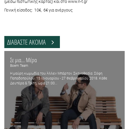
(μέσω πιστωτικής κάρτας) και στο www.n-t.gr
Γενική είσοδος: 10€, 6€ για ανέργους
ΔΙΑΒΑΣΤΕ ΑΚΟΜΑ
Σε μια… Μέρα
Boem Team
Η μαύρη κωμωδία του Άλλεν Μπάρτον. Σκηνοθεσία: Σόφη
Παπαδοπούλου. 15 Ιανουαρίου - 27 Φεβρουαρίου 2018. Κάθε
Δευτέρα & Τρίτη, ώρα 21:00...