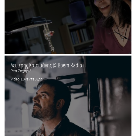
Λευτέρης Κατσιμάνης @ Boem Radio
Ρέα Ζαχαριά
Video Συνέντευξης!