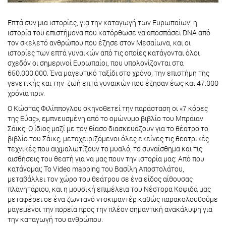
Επτά συν μια ιστορίες, για την καταγωγή των Ευρωπαίων: η
ιστορία του επιστήμονα που κατόρθωσε να αποσπάσει DNA από
τον σκελετό ανθρώπου που έζησε στον Μεσαίωνα, και οι
ιστορίες των επτά γυναικών από τις οποίες κατάγονται όλοι
σχεδόν οι σημερινοί Ευρωπαίοι, που υπολογίζονται στα
650.000.000. Ένα μαγευτικό ταξίδι στο χρόνο, την επιστήμη της
γενετικής και την ζωή επτά γυναικών που έζησαν έως και 47.000
χρόνια πριν.
Ο Κώστας Φιλίππογλου σκηνοθετεί την παράσταση οι «7 κόρες
της Εύας», εμπνευσμένη από το ομώνυμο βιβλίο του Μπράιαν
Σάικς. Ο ίδιος μαζί με τον θίασο διασκευάζουν για το θέατρο το
βιβλίο του Σάικς, μεταχειριζόμενοι όλες εκείνες τις θεατρικές
τεχνικές που αιχμαλωτίζουν το μυαλό, το συναίσθημα και τις
αισθήσεις του θεατή για να μας πουν την ιστορία μας: Από που
κατάγομαι; Το Video mapping του Βασίλη Αποστολάτου,
μεταβάλλει τον χώρο του θεάτρου σε ένα είδος αίθουσας
πλανητάριου, και η μουσική επιμέλεια του Νέστορα Κοψιδά μας
μεταφέρει σε ένα ζωντανό ντοκιμαντέρ καθώς παρακολουθούμε
μαγεμένοι την πορεία προς την πλέον σημαντική ανακάλυψη για
την καταγωγή του ανθρώπου.