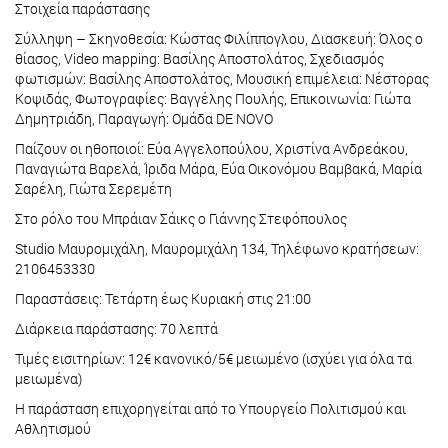
Στοιχεία παράστασης
Σύλληψη – Σκηνοθεσία: Κώστας Φιλίππογλου, Διασκευή: Όλος ο
θίασος, Video mapping: Βασίλης Αποστολάτος, Σχεδιασμός
φωτισμών: Βασίλης Αποστολάτος, Μουσική επιμέλεια: Νέστορας
Κοψιδάς, Φωτογραφίες: Βαγγέλης Πουλής, Επικοινωνία: Γιώτα
Δημητριάδη, Παραγωγή: Ομάδα DE NOVO
Παίζουν οι ηθοποιοί: Εύα Αγγελοπούλου, Χριστίνα Ανδρεάκου,
Παναγιώτα Βαρελά, Ίριδα Μάρα, Εύα Οικονόμου Βαμβακά, Μαρία
Σαρέλη, Γιώτα Σερεμέτη
Στο ρόλο του Μπράιαν Σάικς ο Γιάννης Στεφόπουλος
Studio Μαυρομιχάλη, Μαυρομιχάλη 134, Τηλέφωνο κρατήσεων:
2106453330
Παραστάσεις: Τετάρτη έως Κυριακή στις 21:00
Διάρκεια παράστασης: 70 λεπτά
Τιμές εισιτηρίων: 12€ κανονικό/5€ μειωμένο (ισχύει για όλα τα
μειωμένα)
Η παράσταση επιχορηγείται από το Υπουργείο Πολιτισμού και
Αθλητισμού