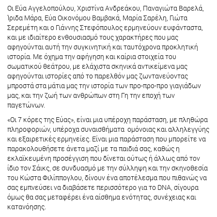
Οι Εύα Αγγελοπούλου, Χριστίνα Ανδρεάκου, Παναγιώτα Βαρελά,
Ίριδα Μάρα, Εύα Οικονόμου Βαμβακά, Μαρία Σαρέλη, Γιώτα
Σερεμέτη και ο Γιάννης Στεφόπουλος ερμηνεύουν ευφάνταστα,
και με ιδιαίτερο ενθουσιασμό τους χαρακτήρες που μας
αφηγούνται αυτή την συγκινητική και ταυτόχρονα προκλητική
ιστορία. Με όχημα την αφήγηση και καίρια στοιχεία του
σωματικού θεάτρου, με ελάχιστα σκηνικά αντικείμενα μας
αφηγούνται ιστορίες από το παρελθόν μας ζωντανεύοντας
μπροστά στα μάτια μας την ιστορία των προ-προ-προ γιαγιάδων
μας, και την ζωή των ανθρώπων στη Γη την εποχή των
παγετώνων.
«Οι 7 κόρες της Εύας», είναι μια υπέροχη παράσταση, με πληθώρα
πληροφοριών, υπέροχα συναισθήματα ομόνοιας και αλληλεγγύης
και εξαιρετικές ερμηνείες. Είναι μια παράσταση που μπορείτε να
παρακολουθήσετε άνετα μαζί με τα παιδιά σας, καθώς η
εκλαϊκευμένη προσέγγιση που δίνεται ούτως ή άλλως από τον
ίδιο τον Σάικς, σε συνδυασμό με την σύλληψη και την σκηνοθεσία
του Κώστα Φιλίππογλου, δίνουν ένα αποτέλεσμα που πιθανώς να
σας εμπνεύσει να διαβάσετε περισσότερο για το DNA, σίγουρα
όμως θα σας μεταφέρει ένα αίσθημα ενότητας, συνέχειας και
κατανόησης.