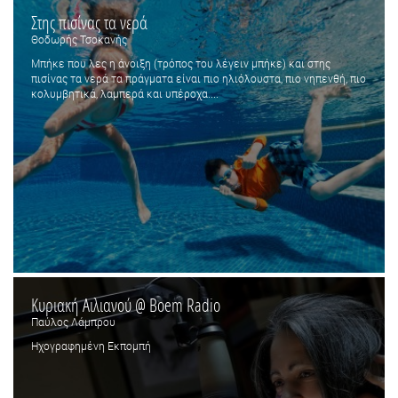
Στης πισίνας τα νερά
Θοδωρής Τσοκανής
Μπήκε που λες η άνοιξη (τρόπος του λέγειν μπήκε) και στης
πισίνας τα νερά τα πράγματα είναι πιο ηλιόλουστα, πιο νηπενθή, πιο
κολυμβητικά, λαμπερά και υπέροχα....
Κυριακή Αιλιανού @ Boem Radio
Παύλος Λάμπρου
Ηχογραφημένη Εκπομπή