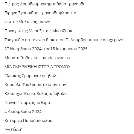
Πέτρος Δουρδουμπακης: κιθάρα τραγουδι
Ειρήνη Σγουριδου: τραγούδι, φλαουτο
Φωτης Μυλωνάς: πιάνο
Παναγιώτης Μπουζέτας: Μπουζούκι
Τραγούδια απ τον νέο δίσκο του Π. Δουρδουμπακη και όχι μόνο
27 Νοεμβρίου 2024 και 15 Ιανουαρίου 2025
Μπάντα Γιοβανικα - banda jovanica
ΜΙΑ ΣΜΥΡΝΈΪΚΗ ΙΣΤΟΡΊΑ ΤΡΟΜΟΥ
Γλαυκος Σμαριανακης: βιολί
Χαρούλα Τσαλπαρα: ακκορντεον
Κλέαρχος Κορκοβελος: κύμβαλο
Γιάννης Νιάρχος: κιθάρα
4 Δεκεμβρίου 2024
Κατερίνα Παπαδόπουλου
"Εν Οίκω"