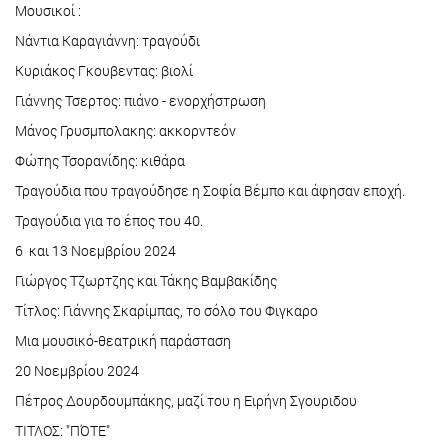
Μουσικοί :
Νάντια Καραγιάννη: τραγούδι
Κυριάκος Γκουβεντας: βιολί
Γιάννης Τσερτος: πιάνο - ενορχήστρωση
Μάνος Γρυσμπολακης: ακκορντεόν
Φώτης Τσορανίδης: κιθάρα
Τραγούδια που τραγούδησε η Σοφία Βέμπο και άφησαν εποχή.
Τραγούδια για το έπος του 40.
6 και 13 Νοεμβρίου 2024
Γιώργος Τζωρτζης και Τάκης Βαμβακίδης
Τίτλος: Γιάννης Σκαρίμπας, το σόλο του Φιγκαρο
Μια μουσικό-θεατρική παράσταση
20 Νοεμβρίου 2024
Πέτρος Δουρδουμπάκης, μαζί του η Ειρήνη Σγουριδου
ΤΙΤΛΟΣ: "ΠΌΤΕ"