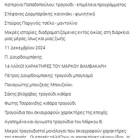
Κατερίνα Παπαδοπούλου: τραγούδι - επιμέλεια προγράμματος
Στέφανος Δορμπαράκης: κανονάκι - φωνητικά
Σταύρος Παργινός: τσέλο - μαντολίνο
Μικρές ιστορίες, διαδραματιζόμενες εντός οικίας, στη διάρκεια
μιας μέρας, ίσως και μιας ζωής.
11 Δεκεμβρίου 2024
Π. Δουρδουμπάκης
14 ΛΑΪΚΟΊ ΧΑΡΑΚΤΗΡΕΣ ΤΟΥ ΜΆΡΚΟΥ ΒΑΜΒΑΚΑΡΗ
Πέτρος Δουρδουμπακης: τραγούδι μπαγλαμά
Παναγιώτης μπουζεας: Μπουζούκι
Σάκης βλάχαβας: τραγούδι κιθάρα
Φωτης Τσορανιδης: κιθάρα τραγούδι
Τραγούδια που σκιαγραφούν χαρακτήρες της εποχής
Αγαπημένα και άγνωστα τραγούδια του Μάρκου Β.
Μικροί τραγουδιστοί μονόλογοι που σκιαγραφούν χαρακτήρες
της εποχής... Οι εποχές αλλάζουν, οι χαρακτήρες μένουν ίδιοι.. Η