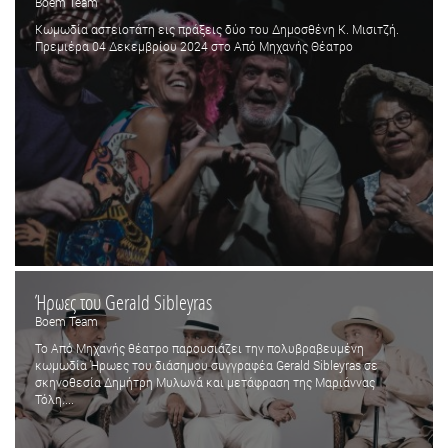
Boem Team
Κωμωδία αστειοτάτη εις πράξεις δύο του Δημοσθένη Κ. Μισιτζή.
Πρεμιέρα 04 Δεκεμβρίου 2024 στο Από Μηχανής Θέατρο
Ήρωες του Gerald Sibleyras
Boem Team
Το Από Μηχανής θέατρο παρουσιάζει την πολυβραβευμένη
κωμωδία Ήρωες του διάσημου συγγραφέα Gerald Sibleyras σε
σκηνοθεσία Δημήτρη Μυλωνά και μετάφραση της Μαριάννας
Τόλη....