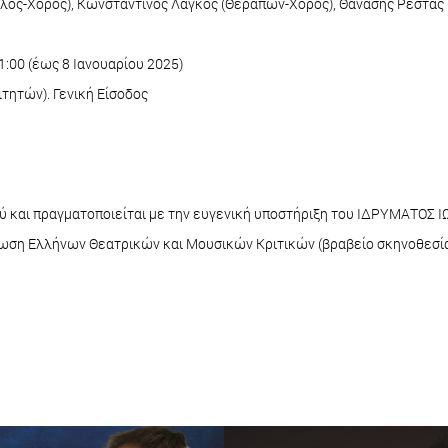
λος-Χορός), Κωνσταντίνος Λάγκος (Θεράπων-Χορός), Θανάσης Ρέστας (
1:00 (έως 8 Ιανουαρίου 2025)
ιτητών). Γενική Είσοδος
ού και πραγματοποιείται με την ευγενική υποστήριξη του ΙΔΡΥΜΑΤΟ
νωση Ελλήνων Θεατρικών και Μουσικών Κριτικών (βραβείο σκηνοθεσία