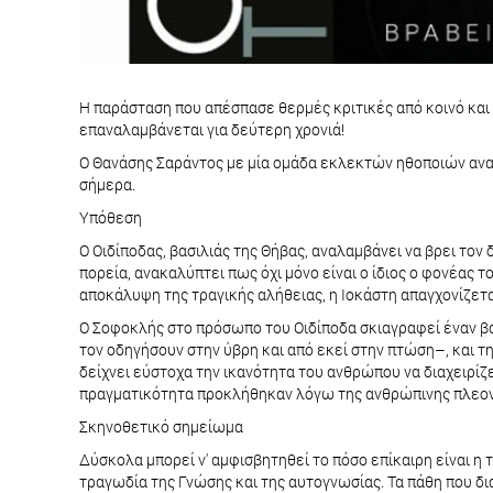
Η παράσταση που απέσπασε θερμές κριτικές από κοινό και
επαναλαμβάνεται για δεύτερη χρονιά!
Ο Θανάσης Σαράντος με μία ομάδα εκλεκτών ηθοποιών αναμ
σήμερα.
Υπόθεση
Ο Οιδίποδας, βασιλιάς της Θήβας, αναλαμβάνει να βρει τον
πορεία, ανακαλύπτει πως όχι μόνο είναι ο ίδιος ο φονέας 
αποκάλυψη της τραγικής αλήθειας, η Ιοκάστη απαγχονίζετ
Ο Σοφοκλής στο πρόσωπο του Οιδίποδα σκιαγραφεί έναν βασ
τον οδηγήσουν στην ύβρη και από εκεί στην πτώση–, και τη
δείχνει εύστοχα την ικανότητα του ανθρώπου να διαχειρίζ
πραγματικότητα προκλήθηκαν λόγω της ανθρώπινης πλεονε
Σκηνοθετικό σημείωμα
Δύσκολα μπορεί ν' αμφισβητηθεί το πόσο επίκαιρη είναι η 
τραγωδία της Γνώσης και της αυτογνωσίας. Τα πάθη που δι