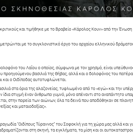
 κριτικούς και τιμήθηκε με το Βραβείο «Κάρολος Κουν» από την Ένω
ετρώνται με το συγκλονιστικό έργο του αρχαίου ελληνικού δράματος,
 δολοφόνο του Λαΐου ο οποίος, σύμφωνα με τον χρησμό, είναι υπεύθυνος
του προηγούμενου βασιλιά της Θήβας, αλλά και ο δολοφόνος του πατέρα
αι και ο Οιδίποδας αυτοτυφλώνεται.
ιλιά στα όρια της αλαζονείας, τυφλωμένο από το «εγώ» και την υπέρμ
ν ίδια στιγμή έναν άνθρωπο γυμνό, μόνο απέναντι στο αναπάντητο υπαρ
εται, στην πορεία των αιώνων, όλα τα δεινά που αποδόθηκαν σε πλανητ
ξίας και ματαιοδοξίας».
τραγωδία "Οιδίπους Τύραννος" του Σοφοκλή για τη χώρα μας αλλά και γι
αδραματίζονται στη σκηνή, τα εγκλήματα, τα μίση και οι αυτοκαταστρ