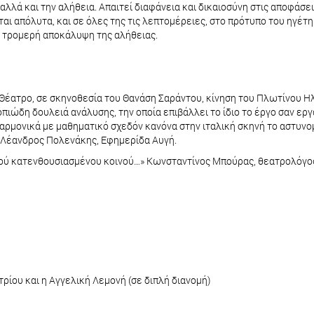
λλά και την αλήθεια. Απαιτεί διαφάνεια και δικαιοσύνη στις αποφάσει
 απόλυτα, και σε όλες της τις λεπτομέρειες, στο πρότυπο του ηγέτη
ν τρομερή αποκάλυψη της αλήθειας.
Θέατρο, σε σκηνοθεσία του Θανάση Σαράντου, κίνηση του Πλωτίνου Η
οπιώδη δουλειά ανάλυσης, την οποία επιβάλλει το ίδιο το έργο σαν ερ
 αρμονικά με μαθηματικό σχεδόν κανόνα στην ιταλική σκηνή το αστυνομ
» Λέανδρος Πολενάκης, Εφημερίδα Αυγή.
ού κατενθουσιασμένου κοινού…» Κωνσταντίνος Μπούρας, θεατρολόγος 
ρίου και η Αγγελική Λεμονή (σε διπλή διανομή)