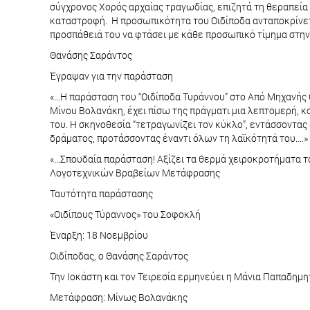
σύγχρονος Χορός αρχαίας τραγωδίας, επιζητά τη θεραπεία α
καταστροφή. Η προσωπικότητα του Οιδίποδα ανταποκρίνεται
προσπάθειά του να φτάσει με κάθε προσωπικό τίμημα στη
Θανάσης Σαράντος
Έγραψαν για την παράσταση
«…Η παράσταση του “Οιδίποδα Τυράννου” στο Από Μηχανής 
Μίνου Βολανάκη, έχει πίσω της πράγματι μια λεπτομερή, κ
του. Η σκηνοθεσία “τετραγωνίζει τον κύκλο”, εντάσσοντας
δράματος, προτάσσοντας έναντι όλων τη λαϊκότητά του.…
«…Σπουδαία παράσταση! Αξίζει τα θερμά χειροκροτήματα τ
Λογοτεχνικών Βραβείων Μετάφρασης
Ταυτότητα παράστασης
«Οιδίπους Τύραννος» του Σοφοκλή
Έναρξη: 18 Νοεμβρίου
Οιδίποδας, ο Θανάσης Σαράντος
Την Ιοκάστη και τον Τειρεσία ερμηνεύει η Μάνια Παπαδημητ
Μετάφραση: Μίνως Βολανάκης