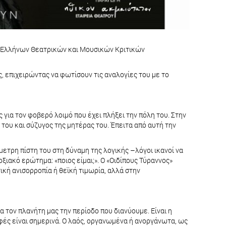
ση Ελλήνων Θεατρικών και Μουσικών Κριτικών
 επιχειρώντας να φωτίσουν τις αναλογίες του με το
 για τον φοβερό λοιμό που έχει πλήξει την πόλη του. Στην
 του και σύζυγος της μητέρας του. Έπειτα από αυτή την
ετρη πίστη του στη δύναμη της λογικής –λόγοι ικανοί να
ξιακό ερώτημα: «ποιος είμαι;». Ο «Οιδίπους Τύραννος»
ική ανισορροπία ή θεϊκή τιμωρία, αλλά στην
α τον πλανήτη μας την περίοδο που διανύουμε. Είναι η
οφές είναι σημερινά. Ο λαός, οργανωμένα ή ανοργάνωτα, ως