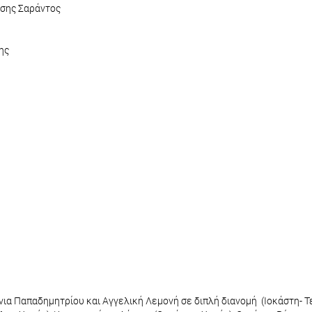
άσης Σαράντος
ης
νια Παπαδημητρίου και Αγγελική Λεμονή σε διπλή διανομή (Ιοκάστη- Τ