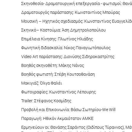
Σκηνοθεσία- Δραματουργική επεξεργασία - φωτισμοί: Θαν
Δραματουργός παράστασης: Kωνσταντίνος Μπούρας
Μουσική – Ηχητικός σχεδιασμός: Κωνσταντίνος Ευαγγελίδ
Σκηνικό– Κοστούμια: Άση Δημητρολοπούλου
Επιμέλεια Κίνησης: Πλωτίνος Ηλιάδης
Φωνητική διδασκαλία: Νίκος Παναγιωτόπουλος
Video Art παράστασης: Διονύσης Σιδηροκαστρίτης
Βοηθός σκηνοθέτη: Mάκης Νάνος
Βοηθός φωτιστή: Στέβη Κουτσοθανάση
Μακιγιάζ: Όλγα Φαλέι
Φωτογραφίες: Κωνσταντίνος Λέπουρης
Trailer: Στέφανος Κοσμίδης
Προβολή και Επικοινωνία: Βάσω Σωτηρίου-We Will
Παραγωγή: Ηθικόν Ακμαιότατον ΑΜΚΕ
Ερμηνεύουν οι: Θανάσης Σαράντος (Οιδίπους Τύραννος), Μά