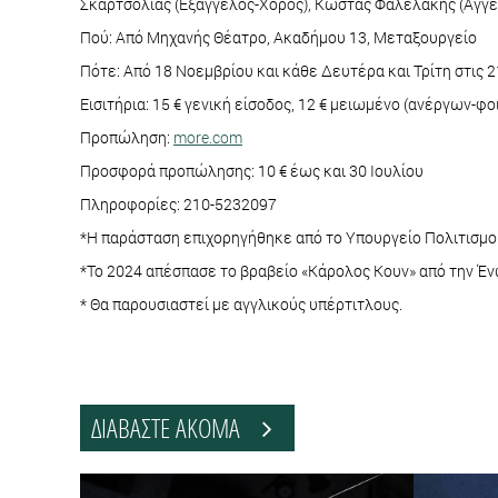
Σκαρτσολιάς (Εξάγγελος-Χορός), Κώστας Φαλελάκης (Άγγε
Πού: Από Μηχανής Θέατρο, Ακαδήμου 13, Μεταξουργείο
Πότε: Από 18 Νοεμβρίου και κάθε Δευτέρα και Τρίτη στις 2
Εισιτήρια: 15 € γενική είσοδος, 12 € μειωμένο (ανέργων-φο
Προπώληση:
more.com
Προσφορά προπώλησης: 10 € έως και 30 Ιουλίου
Πληροφορίες: 210-5232097
*Η παράσταση επιχορηγήθηκε από το Υπουργείο Πολιτισμ
*Το 2024 απέσπασε το βραβείο «Κάρολος Κουν» από την Έ
* Θα παρουσιαστεί με αγγλικούς υπέρτιτλους.
ΔΙΑΒΑΣΤΕ ΑΚΟΜΑ