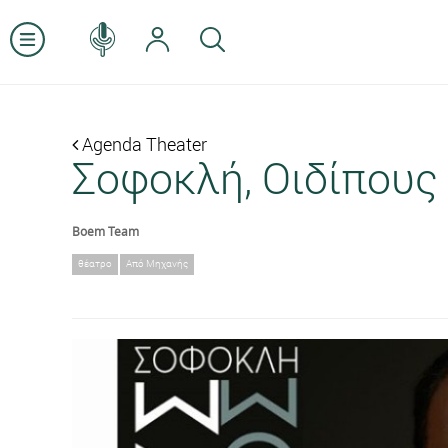
Agenda Theater
Σοφοκλή, Οιδίπους
Boem Team
θέατρο
Από Μηχανής