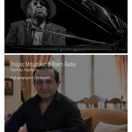
Σπύρος Μπιμπίλας @ Boem Radio
Παύλος Λάμπρου
Ηχογραφημένη Εκπομπή