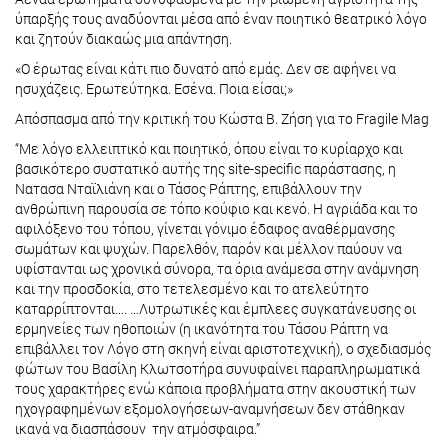
ύπαρξής τους αναδύονται μέσα από έναν ποιητικό θεατρικό λόγο
και ζητούν διακαώς μια απάντηση.
«Ο έρωτας είναι κάτι πιο δυνατό από εμάς. Δεν σε αφήνει να
ησυχάζεις. Ερωτεύτηκα. Εσένα. Ποια είσαι;»
Απόσπασμα από την κριτική του Κώστα Β. Ζήση για το Fragile Mag
“Με λόγο ελλειπτικό και ποιητικό, όπου είναι το κυρίαρχο και
βασικότερο συστατικό αυτής της site-specific παράστασης, η
Νατασα Νταϊλιάνη και ο Τάσος Ράπτης, επιβάλλουν την
ανθρώπινη παρουσία σε τόπο κούφιο και κενό. Η αγριάδα και το
αφιλόξενο του τόπου, γίνεται γόνιμο έδαφος αναθέρμανσης
σωμάτων και ψυχών. Παρελθόν, παρόν και μέλλον παύουν να
υφίστανται ως χρονικά σύνορα, τα όρια ανάμεσα στην ανάμνηση
και την προσδοκία, στο τετελεσμένο και το ατελεύτητο
καταρρίπτονται…. …Λυτρωτικές και έμπλεες συγκατάνευσης οι
ερμηνείες των ηθοποιών (η ικανότητα του Τάσου Ράπτη να
επιβάλλει τον Λόγο στη σκηνή είναι αριστοτεχνική), ο σχεδιασμός
φώτων του Βασίλη Κλωτσοτήρα συνυφαίνει παραπληρωματικά
τους χαρακτήρες ενώ κάποια προβλήματα στην ακουστική των
ηχογραφημένων εξομολογήσεων-αναμνήσεων δεν στάθηκαν
ικανά να διασπάσουν την ατμόσφαιρα.”