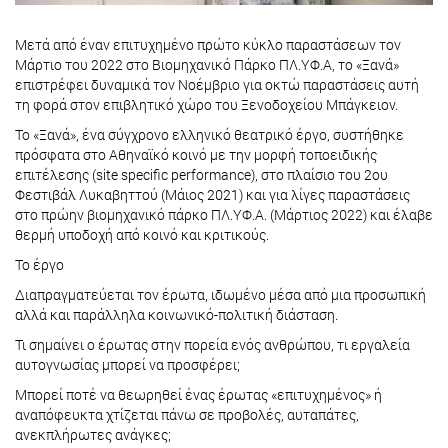
Μετά από έναν επιτυχημένο πρώτο κύκλο παραστάσεων τον
Μάρτιο του 2022 στο Βιομηχανικό Πάρκο ΠΛ.ΥΦ.Α, το «Ξανά»
επιστρέφει δυναμικά τον Νοέμβριο για οκτώ παραστάσεις αυτή
τη φορά στον επιβλητικό χώρο του Ξενοδοχείου Μπάγκειον.
Το «Ξανά», ένα σύγχρονο ελληνικό θεατρικό έργο, συστήθηκε
πρόσφατα στο Αθηναϊκό κοινό με την μορφή τοποειδικής
επιτέλεσης (site specific performance), στο πλαίσιο του 2ου
Φεστιβάλ Λυκαβηττού (Μάιος 2021) και για λίγες παραστάσεις
στο πρώην βιομηχανικό πάρκο ΠΛ.ΥΦ.Α. (Μάρτιος 2022) και έλαβε
θερμή υποδοχή από κοινό και κριτικούς.
Το έργο
Διαπραγματεύεται τον έρωτα, ιδωμένο μέσα από μια προσωπική
αλλά και παράλληλα κοινωνικό-πολιτική διάσταση.
Τι σημαίνει ο έρωτας στην πορεία ενός ανθρώπου, τι εργαλεία
αυτογνωσίας μπορεί να προσφέρει;
Μπορεί ποτέ να θεωρηθεί ένας έρωτας «επιτυχημένος» ή
αναπόφευκτα χτίζεται πάνω σε προβολές, αυταπάτες,
ανεκπλήρωτες ανάγκες;