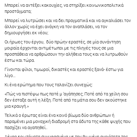
Μπορεί να αντέξει κακουχίες, να στηρίξει κοινωνικοπολιτικά
προστάγματα;
Mπορεί να λυτρώσει και να δει πραγματικά και να αγκαλιάσει τον
άλλον χωρίς να έχει ανάγκη να τον αναπλάσει, να τον
δημιουργήσει εκ νέου;
Οι ήρωες του έργου, δύο πρώην εραστές, σε μία συνάντηση
μοιραία έρχονται αντιμέτωποι με τις πληγές τους σε μια
προσπάθεια να αρθρώσουν την αλήθεια τους και να λυτρωθούν
έστω και τώρα.
Γίνονται φίλοι, τιμωροί, δικαστές και εραστές ξανά- έστω για
λίγο…
Κι ένα ερώτημα που τους ταλανίζει συνεχώς:
«Πώς να πιστέψω πως ποτέ μ ’αγάπησες; Ποτέ από τα χείλη σου
δεν έσταξε αυτή η λέξη. Ποτέ από τα μάτια σου δεν ακούστηκε
μια κραυγή.»
Τελικά ο έρωτας είναι ένα κοινό βίωμα δύο ανθρώπων ή
παραμένει μια μοναχική διαδρομή στα άδυτα της κάθε ψυχής που
πασχίζει να αγαπηθεί..
Αέναα ερωτήματα συνυφασμένα με την βιωμένη αγριότητα της