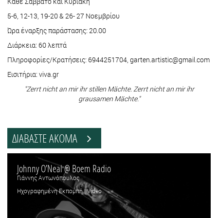
Κάθε Σάββατο και Κυριακή
5-6, 12-13, 19-20 & 26- 27 Νοεμβρίου
Ώρα έναρξης παράστασης: 20.00
Διάρκεια: 60 λεπτά
Πληροφορίες/Κρατήσεις: 6944251704, garten.artistic@gmail.com
Εισιτήρια: viva.gr
"Zerrt nicht an mir ihr stillen Mächte. Zerrt nicht an mir ihr
grausamen Mächte."
ΔΙΑΒΑΣΤΕ ΑΚΟΜΑ
Johnny O’Neal @ Boem Radio
Γιάννης Αντωνόπουλος
Ηχογραφημένη Εκπομπή | Video