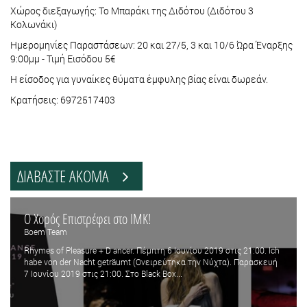
Χώρος διεξαγωγής: Το Μπαράκι της Διδότου (Διδότου 3
Κολωνάκι)
Ημερομηνίες Παραστάσεων: 20 και 27/5, 3 και 10/6 Ώρα Έναρξης
9:00μμ - Τιμή Εισόδου 5€
Η είσοδος για γυναίκες θύματα έμφυλης βίας είναι δωρεάν.
Κρατήσεις: 6972517403
ΔΙΑΒΑΣΤΕ ΑΚΟΜΑ
Ο Χορός Επιστρέφει στο ΙΜΚ!
Boem Team
Rhymes of Pleasure + D ancer. Πέμπτη 6 Ιουνίου 2019 στις 21:00. Ich
habe von der Nacht geträumt (Ονειρεύτηκα την Νύχτα). Παρασκευή
7 Ιουνίου 2019 στις 21:00. Στο Black Box...