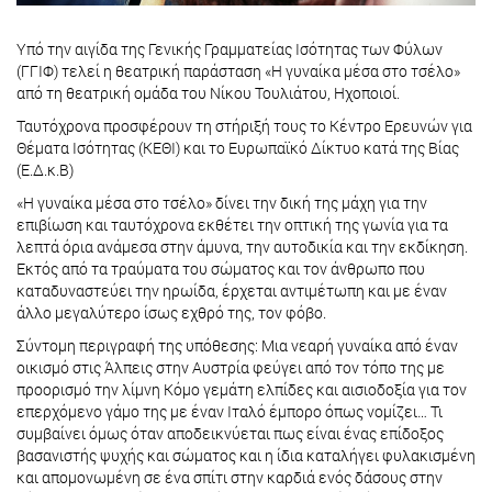
Υπό την αιγίδα της Γενικής Γραμματείας Ισότητας των Φύλων
(ΓΓΙΦ) τελεί η θεατρική παράσταση «Η γυναίκα μέσα στο τσέλο»
από τη θεατρική ομάδα του Νίκου Τουλιάτου, Ηχοποιοί.
Ταυτόχρονα προσφέρουν τη στήριξή τους το Κέντρο Ερευνών για
Θέματα Ισότητας (ΚΕΘΙ) και το Ευρωπαϊκό Δίκτυο κατά της Βίας
(Ε.Δ.κ.Β)
«Η γυναίκα μέσα στο τσέλο» δίνει την δική της μάχη για την
επιβίωση και ταυτόχρονα εκθέτει την οπτική της γωνία για τα
λεπτά όρια ανάμεσα στην άμυνα, την αυτοδικία και την εκδίκηση.
Εκτός από τα τραύματα του σώματος και τον άνθρωπο που
καταδυναστεύει την ηρωίδα, έρχεται αντιμέτωπη και με έναν
άλλο μεγαλύτερο ίσως εχθρό της, τον φόβο.
Σύντομη περιγραφή της υπόθεσης: Μια νεαρή γυναίκα από έναν
οικισμό στις Άλπεις στην Αυστρία φεύγει από τον τόπο της με
προορισμό την λίμνη Κόμο γεμάτη ελπίδες και αισιοδοξία για τον
επερχόμενο γάμο της με έναν Ιταλό έμπορο όπως νομίζει… Τι
συμβαίνει όμως όταν αποδεικνύεται πως είναι ένας επίδοξος
βασανιστής ψυχής και σώματος και η ίδια καταλήγει φυλακισμένη
και απομονωμένη σε ένα σπίτι στην καρδιά ενός δάσους στην