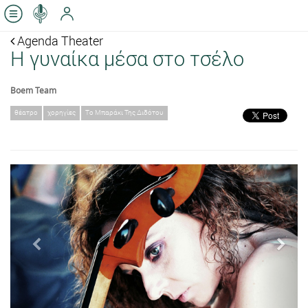
Agenda Theater
Η γυναίκα μέσα στο τσέλο
Boem Team
θέατρο
χορηγίες
Το Μπαράκι Της Διδότου
Previous
Next