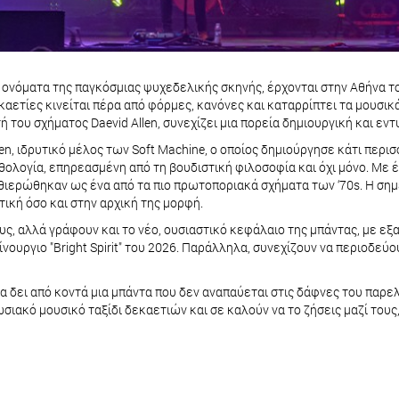
ικά ονόματα της παγκόσμιας ψυχεδελικής σκηνής, έρχονται στην Αθήνα 
εκαετίες κινείται πέρα από φόρμες, κανόνες και καταρρίπτει τα μουσι
 του σχήματος Daevid Allen, συνεχίζει μια πορεία δημιουργική και εν
en, ιδρυτικό μέλος των Soft Machine, ο οποίος δημιούργησε κάτι περισ
λογία, επηρεασμένη από τη βουδιστική φιλοσοφία και όχι μόνο. Με ένα 
θιερώθηκαν ως ένα από τα πιο πρωτοποριακά σχήματα των ‘70s. Η σημε
ική όσο και στην αρχική της μορφή.
υς, αλλά γράφουν και το νέο, ουσιαστικό κεφάλαιο της μπάντας, με εξαι
καίνουργιο "Bright Spirit" του 2026. Παράλληλα, συνεχίζουν να περιοδε
 να δει από κοντά μια μπάντα που δεν αναπαύεται στις δάφνες του παρ
ιακό μουσικό ταξίδι δεκαετιών και σε καλούν να το ζήσεις μαζί τους