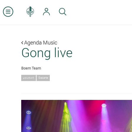
Agenda Music
Gong live
Boem Team
μουσική
Gazarte
Previous