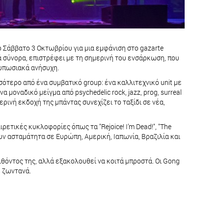
το Σάββατο 3 Οκτωβρίου για μια εμφάνιση στο gazarte
κά σύνορα, επιστρέφει με τη σημερινή του ενσάρκωση, που
τυπωσιακά ανήσυχη.
σότερο από ένα συμβατικό group: ένα καλλιτεχνικό unit με
μοναδικό μείγμα από psychedelic rock, jazz, prog, surreal
ρινή εκδοχή της μπάντας συνεχίζει το ταξίδι σε νέα,
ρετικές κυκλοφορίες όπως τα "Rejoice! I’m Dead!", "The
ύουν ασταμάτητα σε Ευρώπη, Αμερική, Ιαπωνία, Βραζιλία και
ελθόντος της, αλλά εξακολουθεί να κοιτά μπροστά. Οι Gong
, ζωντανά.