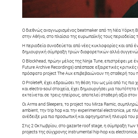
Ο διεθνώς αναγνωρισμένος beatmaker από τη Νέα Υόρκη Blo
στην Αθήνα, στο πλαίσιο της ευρωπαϊκής τους περιοδείας 
Η περιοδεία συνοδεύεται από νέες κυκλοφορίες και από έν
δημιουργική σύμπραξη τριών διαφορετικών αλλά συγγενώ
Ο Blockhead, πρώην μέλος της Ninja Tune, επιστρέφει με έν
Future Archive Recordings) απέσπασε εξαιρετικές κριτικές
πρόσφατο project The Aux επιβεβαιώνουν τη σταθερή του πα
Ο ProleteR, έχει εδραιώσει τη θέση του ως μία από τις πι
και electro-soul στοιχεία, έχει δημιουργήσει μια ταυτότη
εκτείνεται σε τρεις ηπείρους, αποτελεί σταθερή αξία στον 
Οι Arms and Sleepers, το project του Mirza Ramic, συμπληρ
ambient, την trip hop και την experimental electronica, μ
ανέδειξε μια πιο προσωπική και αφηγηματική πλευρά του p
Στις 2 Οκτωβρίου, στο gazarte roof stage, η σύμπραξη των 
projects της σύγχρονης instrumental hip-hop και electronica