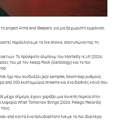
ο project Arms and Sleepers, για μία ξεχωριστή εμφάνιση
σιαστεί παράλληλα με τα live shows, αποτυπώνοντας τη
ετιών. Το πρόσφατο άλμπουμ του Mortality Is Lit! (2024,
ίες του με τον Aesop Rock (Garbology) και το πιο
hop.
ς. Με ήχο που συνδυάζει jazz samples, boom-bap ρυθμούς
ερα από 200 εκατομμύρια streams και ένα διεθνές κοινό που
006 μέχρι σήμερα, έχουν χαράξει μια συνεπή πορεία στην
κυκλοφορία What Tomorrow Brings (2024, Pelagic Records)
 τους.
σει από κοντά ένα πολυδιάστατο live με τα πιο ιδιαίτερα