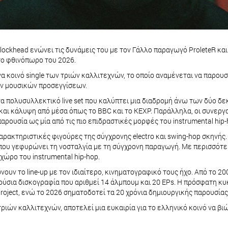
ckhead ενώνει τις δυνάμεις του με τον Γάλλο παραγωγό ProleteR και τ
το φθινόπωρο του 2026.
α κοινό single των τριών καλλιτεχνών, το οποίο αναμένεται να παρου
ν μουσικών προσεγγίσεων.
α πολυσυλλεκτικό live set που καλύπτει μια διαδρομή άνω των δύο δεκα
 και κάλυψη από μέσα όπως το BBC και το KEXP. Παράλληλα, οι συνεργασ
ρουσία ως μία από τις πιο επιδραστικές μορφές του instrumental hip-
ο χαρακτηριστικές φιγούρες της σύγχρονης electro και swing-hop σκηνή
τα που γεφυρώνει τη νοσταλγία με τη σύγχρονη παραγωγή. Με περισσότ
χώρο του instrumental hip-hop.
ώνουν το line-up με τον ιδιαίτερο, κινηματογραφικό τους ήχο. Από το 2
ε πλούσια δισκογραφία που αριθμεί 14 άλμπουμ και 20 EPs. Η πρόσφατη 
roject, ενώ το 2026 σηματοδοτεί τα 20 χρόνια δημιουργικής παρουσίας
τριών καλλιτεχνών, αποτελεί μια ευκαιρία για το ελληνικό κοινό να βιώ
.