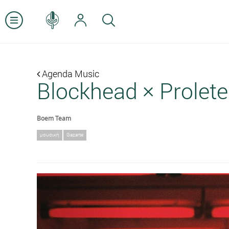
Agenda Music
Blockhead × Prolet
Boem Team
μουσική
Gazarte
Previous