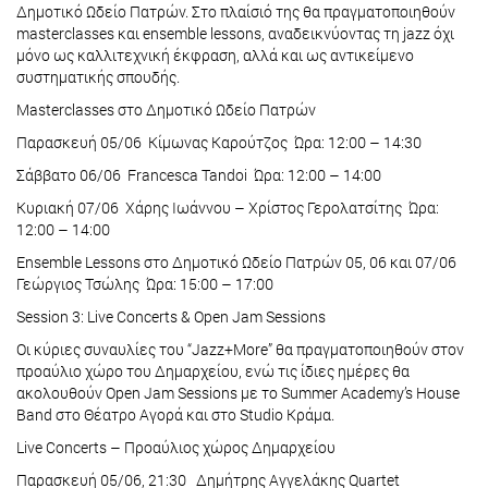
Δημοτικό Ωδείο Πατρών. Στο πλαίσιό της θα πραγματοποιηθούν
masterclasses και ensemble lessons, αναδεικνύοντας τη jazz όχι
μόνο ως καλλιτεχνική έκφραση, αλλά και ως αντικείμενο
συστηματικής σπουδής.
Masterclasses στο Δημοτικό Ωδείο Πατρών
Παρασκευή 05/06 Κίμωνας Καρούτζος Ώρα: 12:00 – 14:30
Σάββατο 06/06 Francesca Tandoi Ώρα: 12:00 – 14:00
Κυριακή 07/06 Χάρης Ιωάννου – Χρίστος Γερολατσίτης Ώρα:
12:00 – 14:00
Ensemble Lessons στο Δημοτικό Ωδείο Πατρών 05, 06 και 07/06
Γεώργιος Τσώλης Ώρα: 15:00 – 17:00
Session 3: Live Concerts & Open Jam Sessions
Οι κύριες συναυλίες του “Jazz+More” θα πραγματοποιηθούν στον
προαύλιο χώρο του Δημαρχείου, ενώ τις ίδιες ημέρες θα
ακολουθούν Open Jam Sessions με το Summer Academy’s House
Band στο Θέατρο Αγορά και στο Studio Κράμα.
Live Concerts – Προαύλιος χώρος Δημαρχείου
Παρασκευή 05/06, 21:30 Δημήτρης Αγγελάκης Quartet