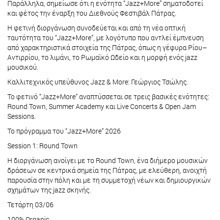
Παράλληλα, σημείωσε ότι η ενότητα “Jazz+More” σηματοδοτεί
και φέτος την έναρξη του Διεθνούς Φεστιβάλ Πάτρας.
Η φετινή διοργάνωση συνοδεύεται και από τη νέα οπτική
ταυτότητα του “Jazz+More”, με λογότυπο που αντλεί έμπνευση
από χαρακτηριστικά στοιχεία της Πάτρας, όπως η γέφυρα Ρίου–
Αντιρρίου, το λιμάνι, το Ρωμαϊκό Ωδείο και η μορφή ενός jazz
μουσικού.
Καλλιτεχνικός υπεύθυνος Jazz & More: Γεώργιος Τσώλης.
Το φετινό “Jazz+More” αναπτύσσεται σε τρεις βασικές ενότητες:
Round Town, Summer Academy και Live Concerts & Open Jam
Sessions.
Το πρόγραμμα του “Jazz+More” 2026
Session 1: Round Town
Η διοργάνωση ανοίγει με το Round Town, ένα διήμερο μουσικών
δράσεων σε κεντρικά σημεία της Πάτρας, με ελεύθερη, ανοιχτή
παρουσία στην πόλη και με τη συμμετοχή νέων και δημιουργικών
σχημάτων της jazz σκηνής.
Τετάρτη 03/06
100% Organic