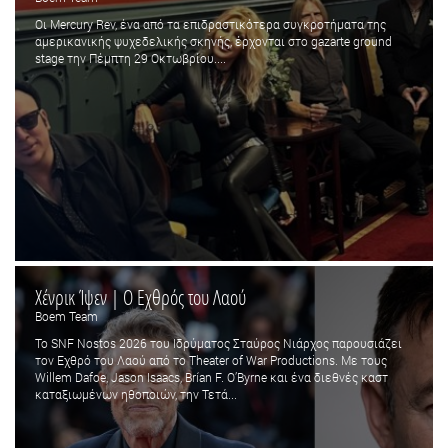
Οι Mercury Rev, ένα από τα επιδραστικότερα συγκροτήματα της
αμερικανικής ψυχεδελικής σκηνής, έρχονται στο gazarte ground
stage την Πέμπτη 29 Οκτωβρίου....
Χένρικ Ίψεν | Ο Εχθρός του Λαού
Boem Team
Το SNF Nostos 2026 του Ιδρύματος Σταύρος Νιάρχος παρουσιάζει
τον Εχθρό του Λαού από το Theater of War Productions. Με τους
Willem Dafoe, Jason Isaacs, Brían F. O’Byrne και ένα διεθνές καστ
καταξιωμένων ηθοποιών, την Τετά...