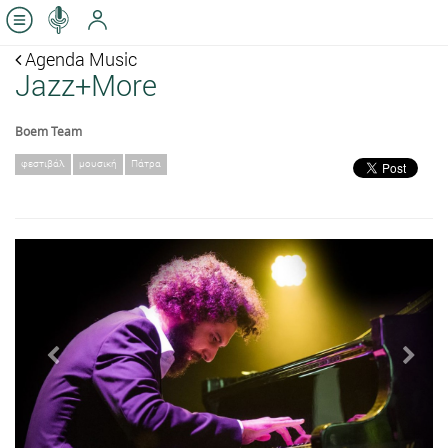
Agenda Music
Jazz+More
Boem Team
φεστιβάλ
μουσική
Πάτρα
Previous
Next