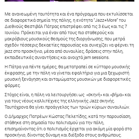
Με ανανεωμένη ταυτότητα και ένα πρόγραμμα που εκτυλίσσεται
σε διαφορετικά σημεία της πόλης, η ενότητα “Jazz+More” του
Διεθνούς Φεστιβάλ Πάτρας επιστρέφει από τις 3 έως και τις 7
Ιουνίου. Πρόκειται για έναν από τους πιο σταθερούς και
μακρόβιους μουσικούς θεσμούς της διοργάνωσης, που μετρά
σχεδόν τέσσερις δεκαετίες παρουσίας και συνεχίζει να φέρνει τη
jazz στο προσκήνιο, μέσα από συναυλίες, δράσεις στην πόλη,
εκπαιδευτικές συναντήσεις και ανοιχτά jam sessions.
Η Πάτρα για πέντε ημέρες, θα μετατραπεί σε κύτταρο μουσικής
έκφρασης, με την πόλη να γίνεται εφαλτήριο για μια ξεχωριστή
μουσική ξενάγηση και ανταμώματος μουσικών με διαφορετικές
φόρμες.
Στόχος είναι, η πόλη να λειτουργήσει ως «σκηνή» και «βήμα» και
για τους νέους καλλιτέχνες της ελληνικής Jazz σκηνής.
Ταυτόχρονα θα γίνει προάγγελος των τριών κύριων συναυλιών.
Ο Δήμαρχος Πατρέων Κώστας Πελετίδης, κατά την παρουσίαση,
στάθηκε στη σημασία του πολιτισμού για την πόλη,
επισημαίνοντας ότι ο πολιτισμός έρχεται για ακόμη μία φορά στο
προσκήνιο, δίνοντας δύναμη και διέξοδο στους ανθρώπους.