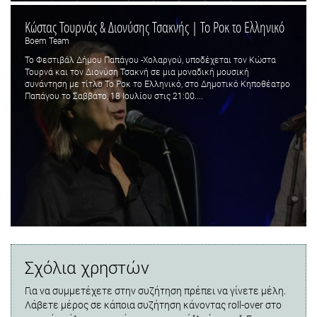
Κώστας Τουρνάς & Διονύσης Τσακνής | Το Ροκ το Ελληνικό
Boem Team
Το Φεστιβάλ Δήμου Παπάγου -Χολαργού, υποδέχεται τον Κώστα
Τουρνά και τον Διονύση Τσακνή σε μια μοναδική μουσική
συνάντηση με τίτλο Το Ροκ το Ελληνικό, στο Δημοτικό Κηποθέατρο
Παπάγου το Σαββάτο, 18 Ιουλίου στις 21:00....
Σχόλια χρηστών
Για να συμμετέχετε στην συζήτηση πρέπει να γίνετε μέλη.
Λάβετε μέρος σε κάποια συζήτηση κάνοντας roll-over στο