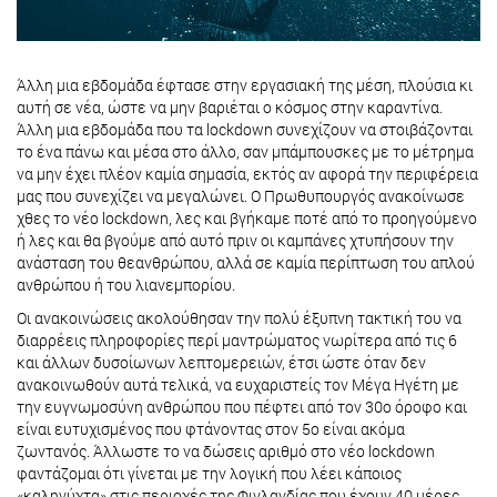
Άλλη μια εβδομάδα έφτασε στην εργασιακή της μέση, πλούσια κι
αυτή σε νέα, ώστε να μην βαριέται ο κόσμος στην καραντίνα.
Άλλη μια εβδομάδα που τα lockdown συνεχίζουν να στοιβάζονται
το ένα πάνω και μέσα στο άλλο, σαν μπάμπουσκες με το μέτρημα
να μην έχει πλέον καμία σημασία, εκτός αν αφορά την περιφέρεια
μας που συνεχίζει να μεγαλώνει. Ο Πρωθυπουργός ανακοίνωσε
χθες το νέο lockdown, λες και βγήκαμε ποτέ από το προηγούμενο
ή λες και θα βγούμε από αυτό πριν οι καμπάνες χτυπήσουν την
ανάσταση του θεανθρώπου, αλλά σε καμία περίπτωση του απλού
ανθρώπου ή του λιανεμπορίου.
Οι ανακοινώσεις ακολούθησαν την πολύ έξυπνη τακτική του να
διαρρέεις πληροφορίες περί μαντρώματος νωρίτερα από τις 6
και άλλων δυσοίωνων λεπτομερειών, έτσι ώστε όταν δεν
ανακοινωθούν αυτά τελικά, να ευχαριστείς τον Μέγα Ηγέτη με
την ευγνωμοσύνη ανθρώπου που πέφτει από τον 30ο όροφο και
είναι ευτυχισμένος που φτάνοντας στον 5ο είναι ακόμα
ζωντανός. Άλλωστε το να δώσεις αριθμό στο νέο lockdown
φαντάζομαι ότι γίνεται με την λογική που λέει κάποιος
«καληνύχτα» στις περιοχές της Φινλανδίας που έχουν 40 μέρες