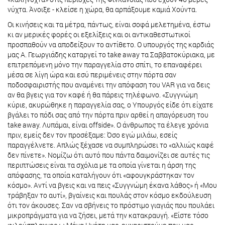
νύχτα. Άνοιξε - κλείσε η χώρα, θα αρπάξουμε καμιά Χούντα.
Οι κινήσεις και τα μέτρα, πάντως, είναι σοφά μελετημένα, έστω
κι αν μερικές φορές οι εξελίξεις και οι αντικαθεστωτικοί
προσπαθούν να αποδείξουν το αντίθετο. Ο υπουργός της καρδιάς
μας Α. Γεωργιάδης καταργεί το take away τα Σαββατοκύριακα, με
επιτρεπόμενη μόνο την παραγγελία στο σπίτι, το επαναφέρει
μέσα σε λίγη ώρα και εσύ περιμένεις στην πόρτα σαν
ποδοσφαιριστής που αναμένει την απόφαση του VAR για να δεις
αν θα βγεις για τον καφέ ή θα πάρεις τηλέφωνο. «Συγγνώμη
κύριε, ακυρώθηκε η παραγγελία σας, ο Υπουργός είδε ότι είχατε
βγάλει το πόδι σας από την πόρτα πριν αρθεί η απαγόρευση του
take away. Λυπάμαι, είναι offside». Ο άνθρωπος τα έλεγε χρόνια
πριν, εμείς δεν τον προσέξαμε: Όσο εγώ μιλάω, εσείς
παραγγέλνετε. Απλώς ξέχασε να συμπληρώσει το «αλλιώς καφέ
δεν πίνετε». Νομίζω ότι αυτό που πάντα δαιμονίζει σε αυτές τις
περιπτώσεις είναι τα σχόλια με τα οποία γίνεται η άρση της
απόφασης, τα οποία καταλήγουν ότι «αφουγκράστηκαν τον
κόσμο». Αντί να βγεις και να πεις «Συγγνώμη έκανα λάθος» ή «Μου
τράβηξαν το αυτί», βγαίνεις και πουλάς στον κόσμο εκδούλευση
ότι τον άκουσες. Σαν να σβήνεις το πρόστιμο γιαγιάς που πουλάει
μικροπράγματα για να ζήσει, μετά την κατακραυγή. «Είστε τόσο