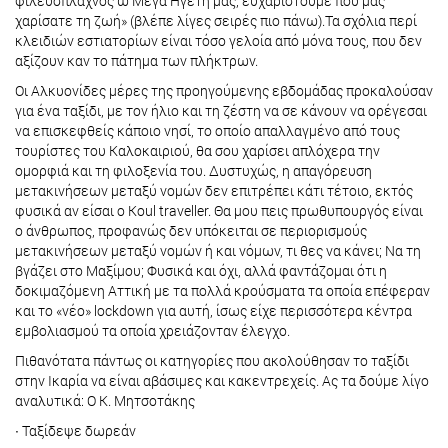
φιλεύσπλαχνος ω Μέγα Ηγέτη μας, ευχαριστούμε που μας
χαρίσατε τη ζωή» (βλέπε λίγες σειρές πιο πάνω).Τα σχόλια περί
κλειδιών εστιατορίων είναι τόσο γελοία από μόνα τους, που δεν
αξίζουν καν το πάτημα των πλήκτρων.
Οι Αλκυονίδες μέρες της προηγούμενης εβδομάδας προκαλούσαν
για ένα ταξίδι, με τον ήλιο και τη ζέστη να σε κάνουν να ορέγεσαι
να επισκεφθείς κάποιο νησί, το οποίο απαλλαγμένο από τους
τουρίστες του Καλοκαιριού, θα σου χαρίσει απλόχερα την
ομορφιά και τη φιλοξενία του. Δυστυχώς, η απαγόρευση
μετακινήσεων μεταξύ νομών δεν επιτρέπει κάτι τέτοιο, εκτός
φυσικά αν είσαι ο Koul traveller. Θα μου πεις πρωθυπουργός είναι
ο άνθρωπος, προφανώς δεν υπόκειται σε περιορισμούς
μετακινήσεων μεταξύ νομών ή και νόμων, τι θες να κάνει; Να τη
βγάζει στο Μαξίμου; Φυσικά και όχι, αλλά φαντάζομαι ότι η
δοκιμαζόμενη Αττική με τα πολλά κρούσματα τα οποία επέφεραν
και το «νέο» lockdown για αυτή, ίσως είχε περισσότερα κέντρα
εμβολιασμού τα οποία χρειάζονταν έλεγχο.
Πιθανότατα πάντως οι κατηγορίες που ακολούθησαν το ταξίδι
στην Ικαρία να είναι αβάσιμες και κακεντρεχείς. Ας τα δούμε λίγο
αναλυτικά: Ο Κ. Μητσοτάκης
∙ Ταξίδεψε δωρεάν