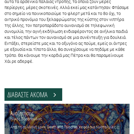
αυτά τα αρσενικά παλαιάς ντροπής, τα οποία ζουν μέρες
περίεργες, μέρες σκοτεινές. Αλλά εκεί μας κατάντησαν. Φτάσαμε
στο σημείο να ποινικοποιούμε το φλερτ μετά και το 8ο όχι, το
αντρικό προνόμιο του ξελαφρώματος της κύστης στον νιπτήρα
της άλλης, τον πατροπαράδοτο αυνανισμό σε τηλεφωνική
συνομιλία, την αγνή εκδήλωση ενδιαφέροντος σε ανήλικα παιδιά
και τέλος πάντων τον αυνανισμό σε μια συνέντευξη για δουλειά.
Εντάξει, στερείστε μας και το οξυγόνο ας πούμε, εμείς οι άντρες
με εξουσία και τίποτα άλλο, θα συνεχίσουμε να πηδάμε με κάθε
τρόπο. Θα κάνουμε την καρδιά μας Πέτρα και θα παραμείνουμε
Χάι ρε αδερφέ.
ΔΙΑΒΑΣΤΕ ΑΚΟΜΑ
Αναζητήσεις
Νίκος Σασόπουλος
Από τη συλλογή Love, Death and Tsiodras, κεφάλαιο Νυσταλγίες