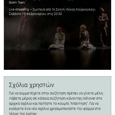
Boem Team
Live streaming – ζωντανά από τη Σκηνή «Νίκος Κούρκουλος»,
Σάββατο 13 Φεβρουαρίου, στις 20:30
Σχόλια χρηστών
Για να συμμετέχετε στην συζήτηση πρέπει να γίνετε μέλη.
Λάβετε μέρος σε κάποια συζήτηση κάνοντας roll-over στο
αρχικό σχόλιο και πατήστε το κουμπί "Απάντηση". Για να
εισάγετε ένα νέο σχόλιο χρησιμοποιήστε την φόρμα στο
τέλος της λίστας.