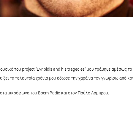
ουσικό του project "Evripidis and his tragedies" μου τράβηξε αμέσως τ
υ ζει τα τελευταία χρόνια μου έδωσε την χαρά να τον γνωρίσω από κον
, στα μικρόφωνα του Boem Radio και στον Παύλο Λάμπρου.