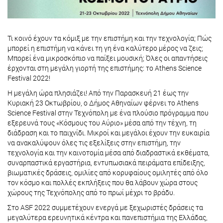
Τι κοινό έχουν τα κόμιξ με την επιστήμη και την τεχνολογία; Πώς
μπορεί η επιστήμη να κάνει τη γη ένα καλύτερο μέρος να ζεις;
Μπορεί ένα μικροσκόπιο να παίξει μουσική; Όλες οι απαντήσεις
έρχονται στη μεγάλη γιορτή της επιστήμης: το Athens Science
Festival 2022!
Η μεγάλη ώρα πλησιάζει! Από την Παρασκευή 21 έως την
Κυριακή 23 Οκτωβρίου, ο Δήμος Αθηναίων φέρνει το Athens
Science Festival στην Τεχνόπολη με ένα πλούσιο πρόγραμμα που
εξερευνά τους «Κόσμους του Αύριο» μέσα από την τέχνη, τη
διάδραση και το παιχνίδι. Μικροί και μεγάλοι έχουν την ευκαιρία
να ανακαλύψουν όλες τις εξελίξεις στην επιστήμη, την
τεχνολογία και την καινοτομία μέσα από διαδραστικά εκθέματα,
συναρπαστικά εργαστήρια, εντυπωσιακά πειράματα επίδειξης,
βιωματικές δράσεις, ομιλίες από κορυφαίους ομιλητές από όλο
τον κόσμο και πολλές εκπλήξεις που θα λάβουν χώρα στους
χώρους της Τεχνόπολης από το πρωί μέχρι το βράδυ.
Στο ASF 2022 συμμετέχουν ενεργά με ξεχωριστές δράσεις τα
μεγαλύτερα ερευνητικά κέντρα και πανεπιστήμια της Ελλάδας,