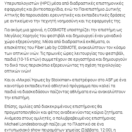
Υπερυπολογιστών (HPC) μέσα από διαδραστικές επιστημονικές
εφαρμογές και βιντεοπαιχνίδια, ενώ το Πανεπιστήμιο Δυτικής
Αττικής θα παρουσιάσει ερευνητικές και εκπαιδευτικές δράσεις
με αντικείμενο την τεχνητή νοημοσύνη και τις εφαρμογές της.
Για ακόμη μια χρονιά, η COSMOTE υποστηρίζει την επιστήμη ως
Μεγάλος Χορηγός του φεστιβάλ και δημιουργεί έναν μοναδικό
χώρο εξερεύνησης. Μέσα από διαδραστικά εκθέματα, οι
επισκέπτες του Fiber Lab by COSMOTE, ανακαλύπτουν τον κόσμο
των οπτικών ινών. Τις πρωινές ώρες λειτουργίας του φεστιβάλ,
παιδιά (10-15 ετών) συμμετέχουν σε εργαστήρια και δημιουργούν
το δικό τους περισκόπιο εξερευνώντας τη σχέση τεχνολογίας-
οπτικών ινών!
Και οι «Μικροί Ήρωες by Stoiximan» επιστρέφουν στο ASF με ένα
καινοτόμο εκπαιδευτικό αθλητικό πρόγραμμα που καλεί τα
παιδιά να διασκεδάσουν παίζοντας αθλήματα ενώ ανακαλύπτουν
την επιστήμη.
Επίσης, ομιλίες από διακεκριμένους επιστήμονες θα
πραγματοποιηθούν και φέτος αναδεικνύοντας καίρια ζητήματα.
Ανάμεσα στους ομιλητές, ο πολυβραβευμένος επιστήμονας
Michael Londesborough παίζει με το Πλαστικό σε ένα
εντυπωσιακό show πειραμάτων χημείας (Σάββατο, 12:00), η