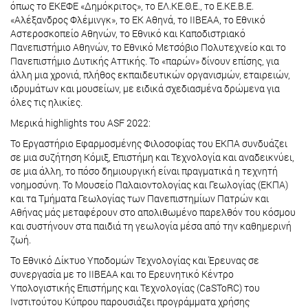
όπως το ΕΚΕΦΕ «Δημόκριτος», το ΕΛ.ΚΕ.Θ.Ε., το Ε.ΚΕ.Β.Ε.
«Αλέξανδρος Φλέμινγκ», το ΕΚ Αθηνά, το ΙΙΒΕΑΑ, το Εθνικό
Αστεροσκοπείο Αθηνών, το Εθνικό και Καποδιστριακό
Πανεπιστήμιο Αθηνών, το Εθνικό Μετσόβιο Πολυτεχνείο και το
Πανεπιστήμιο Δυτικής Αττικής. Το «παρών» δίνουν επίσης, για
άλλη μια χρονιά, πλήθος εκπαιδευτικών οργανισμών, εταιρειών,
ιδρυμάτων και μουσείων, με ειδικά σχεδιασμένα δρώμενα για
όλες τις ηλικίες.
Μερικά highlights τoυ ASF 2022:
Το Εργαστήριο Εφαρμοσμένης Φιλοσοφίας του ΕΚΠΑ συνδυάζει
σε μια συζήτηση Κόμιξ, Επιστήμη και Τεχνολογία και αναδεικνύει,
σε μια άλλη, το πόσο δημιουργική είναι πραγματικά η τεχνητή
νοημοσύνη. Το Μουσείο Παλαιοντολογίας και Γεωλογίας (ΕΚΠΑ)
και τα Τμήματα Γεωλογίας των Πανεπιστημίων Πατρών και
Αθήνας μάς μεταφέρουν στο απολιθωμένο παρελθόν του κόσμου
και συστήνουν στα παιδιά τη γεωλογία μέσα από την καθημερινή
ζωή.
Το Εθνικό Δίκτυο Υποδομών Τεχνολογίας και Έρευνας σε
συνεργασία με το ΙΙΒΕΑΑ και το Ερευνητικό Κέντρο
Υπολογιστικής Επιστήμης και Τεχνολογίας (CaSToRC) του
Ινστιτούτου Κύπρου παρουσιάζει προγράμματα χρήσης