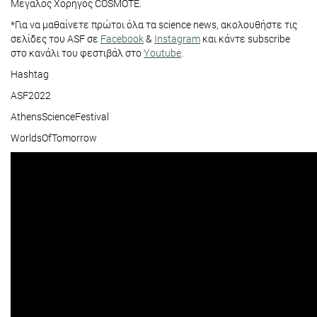
Μεγάλος Χορηγός COSMOTE.
*Για να μαθαίνετε πρώτοι όλα τα science news, ακολουθήστε τις
σελίδες του ASF σε
Facebook
&
Instagram
και κάντε subscribe
στο κανάλι του φεστιβάλ στο
Youtube
.
Hashtag
ASF2022
AthensScienceFestival
WorldsOfTomorrow