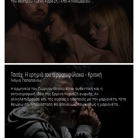
του θεάτρου Τζένη Καρέζη | Από 4 Νοεμβρίου ...
Τσιτάχ. Η ερημιά του τερματοφύλακα - Κριτική
Νάγια Παπαπάνου
Η ερμηνεία του Γιώργου Νινιού είναι αυθεντική και η
σκηνογραφική ιδέα της Ερμίνα Κυριαζή ευφυής. Αν
αλληλεπιδρούσε επί της ουσίας ο ηθοποιός με την μαριονέτα, τότε
θεωρώ ότι η παράσταση θα απογειωνόταν, καθώς η μαριονέτα...