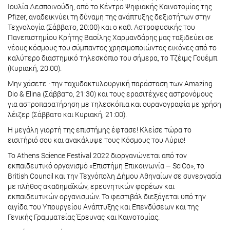
Ιουλία Δεσποινούδη, από το Κέντρο Ψηφιακής Καινοτομίας της
Pfizer, αναδεικνύει τη δύναμη της ανάπτυξης δεξιοτήτων στην
Τεχνολογία (Σάββατο, 20:00) και ο καθ. Αστροφυσικής του
Πανεπιστημίου Κρήτης Βασίλης Χαρμανδάρης μας ταξιδεύει σε
νέους κόσμους του σύμπαντος χρησιμοποιώντας εικόνες από το
καλύτερο διαστημικό τηλεσκόπιο του σήμερα, το Τζέιμς Γουέμπ
(Κυριακή, 20.00).
Μην χάσετε · την ταχυδακτυλουργική παράσταση των Amazing
Dio & Elina (Σάββατο, 21:30) και τους ερασιτέχνες αστρονόμους
για αστροπαρατήρηση με τηλεσκόπια και ουρανογραφία με χρήση
λέιζερ (Σάββατο και Κυριακή, 21:00).
Η μεγάλη γιορτή της επιστήμης έφτασε! Κλείσε τώρα το
εισιτήριό σου και ανακάλυψε τους Κόσμους του Αύριο!
Το Athens Science Festival 2022 διοργανώνεται από τον
εκπαιδευτικό οργανισμό «Επιστήμη Επικοινωνία – SciCo», το
British Council και την Τεχνόπολη Δήμου Αθηναίων σε συνεργασία
με πλήθος ακαδημαϊκών, ερευνητικών φορέων και
εκπαιδευτικών οργανισμών. Το φεστιβάλ διεξάγεται υπό την
αιγίδα του Υπουργείου Ανάπτυξης και Επενδύσεων και της
Γενικής Γραμματείας Έρευνας και Καινοτομίας.