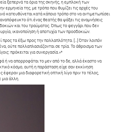
νεία ξεπερνά τα όρια της σκηνής, η εμπλοκή των
ν ερμηνεία της, με τρόπο που θυμίζει τις αρχές του
ινό κατευθύνεται κατά κάποιο τρόπο στο να αντιμετωπίσει
 αναπόφευκτο ότι ένας θεατής θα ψάξει τις αναμνήσεις
σδοκιών και του τραύματος. Όπως το φεγγάρι που δεν
ουργία, ικανοποίηση ή αποτυχία των προσδοκιών.
ί προς τα έξω προς την πολλαπλότητα. [...] Όταν λοιπόν
να, ούτε πολλαπλασιάζονται σε τρία. Το άθροισμα των
οις: πρόκειται για συνεργασία.»*
ροφά ή να απορροφάται το μεν από το δε, αλλά έκαστο να
κτικό κόσμο, αυτή η παράσταση είχε σαν εκκίνηση
ς έφεραν μια διαφορετική οπτική λίγο πριν το τέλος,
ε μια άλλη.