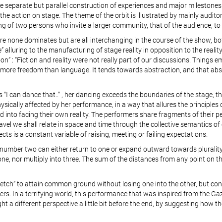
separate but parallel construction of experiences and major milestones 
 the action on stage. The theme of the orbit is illustrated by mainly aud
ing of two persons who invite a larger community, that of the audience, to 
ere none dominates but are all interchanging in the course of the show, 
re” alluring to the manufacturing of stage reality in opposition to the rea
e moon” : “Fiction and reality were not really part of our discussions. Things
far more freedom than language. It tends towards abstraction, and that ab
 “I can dance that..” , her dancing exceeds the boundaries of the stage, 
cally affected by her performance, in a way that allures the principles of A
d into facing their own reality. The performers share fragments of their pe
ravel we shall relate in space and time through the collective semantics o
cts is a constant variable of raising, meeting or failing expectations.
 number two can either return to one or expand outward towards plurality. [
e, nor multiply into three. The sum of the distances from any point on the
 “sketch” to attain common ground without losing one into the other, but cont
ers. In a terrifying world, this performance that was inspired from the G
a different perspective a little bit before the end, by suggesting how the