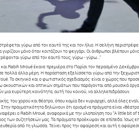
στρέφεται γύρω από τον εαυτό της και τον ήλιο. Η σελήνη περιστρέφετα
γυρίζουν μόνο όταν κοιτάζουν το φεγγάρι. Οι άνθρωποι βλέπουν μόνο τ
τρέφονται γύρω από τον εαυτό τους, γύρω - γύρω..."
ker και Rabih Mroué έκανε πρεμιέρα στο Παρίσι τον περασμένο Δεκέμβρι
ι σε πολλά άλλα μέρη. Η παράσταση εξελίσσεται γύρω από την ξεχωρ
ué. Το σκηνικό και ο φωτιστικός σχεδιασμός είναι ο χώρος που προσε
σω ακουστικών και οπτικών σημάτων που παράγονται από μουσικά όργαν
 μια ευρύτερη κοινότητα, αυτή του κοινού, να αλληλεπιδράσουν.
κής, του χορού και θέατρο, όπου καμία δεν κυριαρχεί, αλλά όλες εναλ
. Στην πραγματικότητα δηλώνουν ότι ορισμένα πράγματα είναι «θέατρ
φέρει ο Rabih Mroué, αναφορικά με την υλοποίηση του “A little bit of t
ος των συζητήσεών μας. Τα πράγματα προέκυψαν σε επίπεδα. Ίσως επει
υθερία από τη γλώσσα. Τείνει προς την αφαίρεση και αυτή η αφαίρεση 