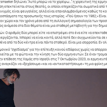
ersmaeker δηλώνει "Αυτό μπορώ να το χορέψω..." η χορευτική της ερμη
 επεκτείνεται στους θεατές, οι οποίοι επηρεάζονται σωματικά από τη
ινιγμός, είναι φευγαλέος, αλλά είναι επαναλαμβανόμενος καθώς το κο
ποσπάσματα της προσωπικής τους ιστορίας. «Πού ήσουν το 1982;» Είναι
 στον χώρο και τον χρόνο μέσα από τη συλλογική σημασιολογία των προ
ς ανάμεσα στα δύο θέματα είναι μια σταθερή μεταβλητή για την δημι
λών. Ο αριθμός δύο μπορεί είτε να επιστρέψει στο ένα είτε να επεκταθε
ργάζονται. Μπορεί να είναι κοντά, αλλά ποτέ δεν συγχωνεύονται σε έ
 από τα δύο κέντρα είναι πάντα σταθερό. Είναι μια ισορροπία. Εν ολίγ
πιστημονικό “σχεδίασμα” για την επίτευξη κοινού εδάφους χωρίς να απορ
είται με τα φώτα και την κίνηση των δύο ερμηνευτών. Σε έναν τρομα
ην επίθεση της Χαμάς στο Ισραήλ στις 7 Οκτωβρίου 2023, οι ερμηνευτέ
 αναγκάζει να «ξεχάσουμε» και να «αντικαταστήσουμε» τη μια φρίκη μ