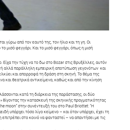
ι γύρω από τον εαυτό της, τον ήλιο και τη γη. Οι
ο μισό φεγγάρι. Και το μισό φεγγάρι, όπως η μισή
ο. Είχα την τύχη να το δω στο Bozar στις Βρυξέλλες, αυτόν
ιστή αλλά παράλληλη εμπειρική αποτύπωση γεγονότων και
λκύει και απορροφά τη δράση στη σκηνή. Το θέμα της
α και θεατρικά αντικείμενα, καθώς και από την κίνηση
λάσσονται κατά τη διάρκεια της παράστασης, οι δύο
ο» θίγοντας την κατασκευή της σκηνικής πραγματικότητας
he moon” στην συνέντευξή του στο Paul Briottet: "Η
δή υπάρχει τόσο λίγο κείμενο – και όταν υπάρχει, έχει τη
επιτρέπει στο κοινό να φανταστεί – να απαντήσει με τις