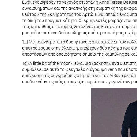
Είναι ενδιαφέρον το γεγονός ότι όταν η Anne Teresa De Ke
συναισθημάτων και της αναπνοής στη σωματική της έκφραση
θεάτρου της Σκληρότητας του Αρτώ. Είναι απλώς ένας υπα
τη δική του πραγματικότητα. Οι ερμηνευτές μοιράζονται α
του, και καθώς οι ιστορίες ξετυλίγονται, θα σχετιστούμε
μπορούμε ποτέ να δούμε πλήρως από τη σκοπιά μας, ο χώρο
"[...] Με το ένα, μετά το δύο, φτάνεις στο κατώφλι των πολ
επιστρέφουμε στην έλλειψη, υπάρχουν δύο κέντρα που συνε
αποστάσεων από οποιοδήποτε σημείο της καμπύλης σε καθένα
Το «A little bit of the moon» είναι μια «άσκηση», ένα διε
συμβάλλει σε αυτό το φευγαλέο διάγραμμα venn που υλοποι
εμπνευσης τις συγκρούσεις στη Γάζα και τον Λίβανο μετά τ
υποδεικνύοντας πώς η τροχιά, η πορεία των γεγονότων μας