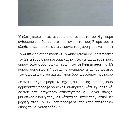
"Ο ήλιος περιστρέφεται γύρω από τον εαυτό του. Η γη περι
άνθρωποι γυρίζουν γύρω από τον εαυτό τους. Σταματούν να 
αλήθεια, είναι αρκετό για να κάνει τους ανόητους να περισ
Το «A little bit of the moon» των Anne Teresa De Keersmae
τον Σεπτέμβριο και εύχομαι και ελπίζω να παρασταθεί κα
σημαντικών ορόσημων στη ζωή των De Keersmaeker και Mro
παράστασης είναι η “τροχιά” και αναπαρίσταται κυρίως μέ
των σωμάτων. Είναι μια αφήγηση δύο προσώπων που καλούν
Σε ένα αμάλγαμα μορφών τέχνης, αυτών της ποίησης, μουσι
ερμηνευτές προσφέρουν κάτι ειλικρινές, κάτι μη θεατρικό
σε αντίθεση με την πραγματικότητα που συμβαίνει. Όπως ανα
μυθοπλασία και η πραγματικότητα δεν ήταν πραγματικά μέρ
μορφή ιστοριών. Η κίνηση προσφέρει πολύ περισσότερη ελε
δικές του συνεισφορές». *