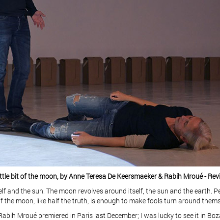
ittle bit of the moon, by Anne Teresa De Keersmaeker & Rabih Mroué - Re
self and the sun. The moon revolves around itself, the sun and the earth.
f the moon, like half the truth, is enough to make fools turn around them
Rabih Mroué premiered in Paris last December; I was lucky to see it in Boz