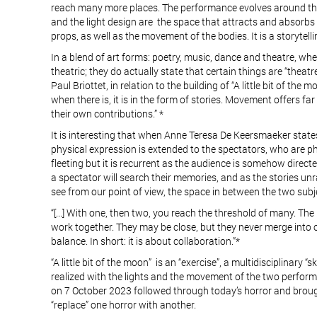
reach many more places. The performance evolves around the 
and the light design are the space that attracts and absorbs
props, as well as the movement of the bodies. It is a storytell
In a blend of art forms: poetry, music, dance and theatre, wh
theatric; they do actually state that certain things are “theat
Paul Briottet, in relation to the building of “A little bit of th
when there is, it is in the form of stories. Movement offers 
their own contributions.” *
It is interesting that when Anne Teresa De Keersmaeker states
physical expression is extended to the spectators, who are physi
fleeting but it is recurrent as the audience is somehow directe
a spectator will search their memories, and as the stories un
see from our point of view, the space in between the two subje
“[...] With one, then two, you reach the threshold of many. The
work together. They may be close, but they never merge into on
balance. In short: it is about collaboration.”*
“A little bit of the moon” is an “exercise”, a multidisciplinary
realized with the lights and the movement of the two perform
on 7 October 2023 followed through today’s horror and brought 
“replace” one horror with another.