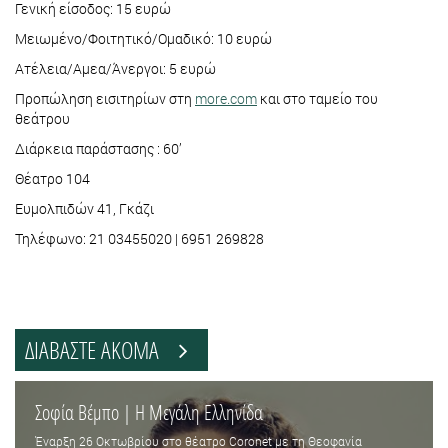
Γενική είσοδος: 15 ευρώ
Μειωμένο/Φοιτητικό/Ομαδικό: 10 ευρώ
Ατέλεια/Αμεα/Άνεργοι: 5 ευρώ
Προπώληση εισιτηρίων στη
more.com
και στο ταμείο του
θεάτρου
Διάρκεια παράστασης : 60’
Θέατρο 104
Ευμολπιδών 41, Γκάζι
Τηλέφωνο: 21 03455020 | 6951 269828
ΔΙΑΒΑΣΤΕ ΑΚΟΜΑ
Σοφία Βέμπο | Η Μεγάλη Ελληνίδα
Έναρξη 26 Οκτωβρίου στο θέατρο Coronet με τη Θεοφανία