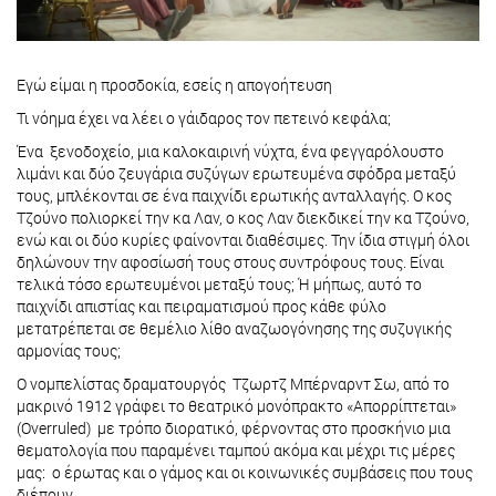
Eγώ είμαι η προσδοκία, εσείς η απογοήτευση
Τι νόημα έχει να λέει ο γάιδαρος τον πετεινό κεφάλα;
Ένα ξενοδοχείο, μια καλοκαιρινή νύχτα, ένα φεγγαρόλουστο
λιμάνι και δύο ζευγάρια συζύγων ερωτευμένα σφόδρα μεταξύ
τους, μπλέκονται σε ένα παιχνίδι ερωτικής ανταλλαγής. Ο κος
Τζούνο πολιορκεί την κα Λαν, ο κος Λαν διεκδικεί την κα Τζούνο,
ενώ και οι δύο κυρίες φαίνονται διαθέσιμες. Την ίδια στιγμή όλοι
δηλώνουν την αφοσίωσή τους στους συντρόφους τους. Είναι
τελικά τόσο ερωτευμένοι μεταξύ τους; Ή μήπως, αυτό το
παιχνίδι απιστίας και πειραματισμού προς κάθε φύλο
μετατρέπεται σε θεμέλιο λίθο αναζωογόνησης της συζυγικής
αρμονίας τους;
Ο νομπελίστας δραματουργός Τζωρτζ Μπέρναρντ Σω, από το
μακρινό 1912 γράφει το θεατρικό μονόπρακτο «Απορρίπτεται»
(Overruled) με τρόπο διορατικό, φέρνοντας στο προσκήνιο μια
θεματολογία που παραμένει ταμπού ακόμα και μέχρι τις μέρες
μας: ο έρωτας και ο γάμος και οι κοινωνικές συμβάσεις που τους
διέπουν.