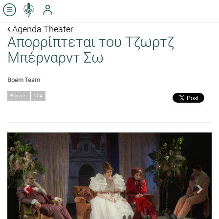
Agenda Theater
Απορρίπτεται του Τζωρτζ
Μπέρναρντ Σω
Boem Team
θέατρο
104
Previous
Next