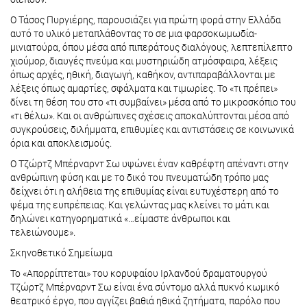
Ο Τάσος Πυργιέρης, παρουσιάζει για πρώτη φορά στην Ελλάδα
αυτό το υλικό μεταπλάθοντας το σε μια φαρσοκωμωδία-
μινιατούρα, όπου μέσα από πιπεράτους διαλόγους, λεπτεπίλεπτο
χιούμορ, διαυγές πνεύμα και μυστηριώδη ατμόσφαιρα, λέξεις
όπως αρχές, ηθική, διαγωγή, καθήκον, αντιπαραβάλλονται με
λέξεις όπως αμαρτίες, σφάλματα και τιμωρίες. Το «τι πρέπει»
δίνει τη θέση του στο «τι συμβαίνει» μέσα από το μικροσκόπιο του
«τι θέλω». Και οι ανθρώπινες σχέσεις αποκαλύπτονται μέσα από
συγκρούσεις, διλήμματα, επιθυμίες και αντιστάσεις σε κοινωνικά
όρια και αποκλεισμούς.
Ο Τζώρτζ Μπέρναρντ Σω υψώνει έναν καθρέφτη απέναντι στην
ανθρώπινη φύση και με το δικό του πνευματώδη τρόπο μας
δείχνει ότι η αλήθεια της επιθυμίας είναι ευτυχέστερη από το
ψέμα της ευπρέπειας. Και γελώντας μας κλείνει το μάτι και
δηλώνει κατηγορηματικά «…είμαστε άνθρωποι και
τελειώνουμε».
Σκηνοθετικό Σημείωμα
Το «Απορρίπτεται» του κορυφαίου Ιρλανδού δραματουργού
Τζώρτζ Μπέρναρντ Σω είναι ένα σύντομο αλλά πυκνό κωμικό
θεατρικό έργο, που αγγίζει βαθιά ηθικά ζητήματα, παρόλο που