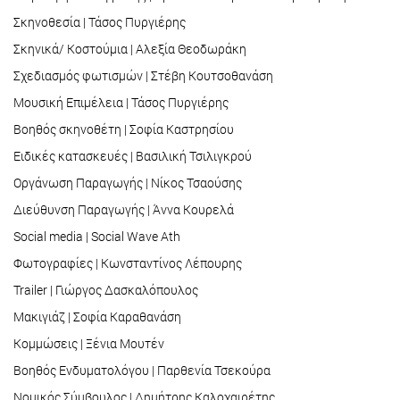
Σκηνοθεσία | Τάσος Πυργιέρης
Σκηνικά/ Κοστούμια | Αλεξία Θεοδωράκη
Σχεδιασμός φωτισμών | Στέβη Κουτσοθανάση
Μουσική Επιμέλεια | Τάσος Πυργιέρης
Βοηθός σκηνοθέτη | Σοφία Καστρησίου
Ειδικές κατασκευές | Βασιλική Τσιλιγκρού
Οργάνωση Παραγωγής | Νίκος Τσαούσης
Διεύθυνση Παραγωγής | Άννα Κουρελά
Social media | Social Wave Ath
Φωτογραφίες | Κωνσταντίνος Λέπουρης
Trailer | Γιώργος Δασκαλόπουλος
Μακιγιάζ | Σοφία Καραθανάση
Κομμώσεις | Ξένια Μουτέν
Βοηθός Ενδυματολόγου | Παρθενία Τσεκούρα
Νομικός Σύμβουλος | Δημήτρης Καλοχαιρέτης