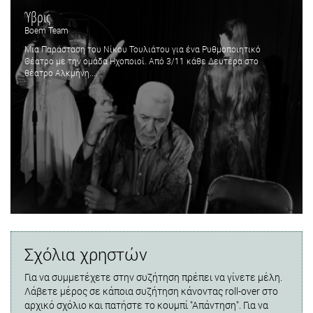
Ύβρις
Boem Team
Μια Παράσταση του Νίκου Τουλιάτου για ένα Ρυθμοποιητικό
Θέατρο με την ομάδα Ηχοποιοί. Από 3/11 κάθε Δευτέρα στο
θέατρο Αλκμήνη....
Σχόλια χρηστών
Για να συμμετέχετε στην συζήτηση πρέπει να γίνετε μέλη.
Λάβετε μέρος σε κάποια συζήτηση κάνοντας roll-over στο
αρχικό σχόλιο και πατήστε το κουμπί "Απάντηση". Για να