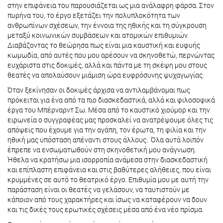
στην επιφάνεια του παρουσιάζεται ως μια ανάλαφρη φάρσα. Στον
πυρήνα του, το έργο εξετάζει την πολυπλοκότητα των
ανθρωπίνων σχέσεων, την έννοια της ηθικής και τη σύγκρουση
μεταξύ κοινωνικών συμβάσεων και ατομικών επιθυμιών.
Διαβάζοντας το θεώρησα πως είναι μια καυστική και ευφυής
κωμωδία, από αυτές που μου αρέσουν να σκηνοθετώ, περνώντας
ευχάριστα στις δοκιμές, αλλά και πάντα με τη σκέψη μου στους
θεατές να απολαύσουν μιάμιση ώρα ευφρόσυνης ψυχαγωγίας.
Όταν ξεκίνησαν οι δοκιμές άρχισα να αντιλαμβάνομαι πως
πρόκειται για ένα από τα πιο διασκεδαστικά, αλλά και φιλοσοφικά
έργα του Μπέρναρντ Σω. Μέσα από το καυστικό χιούμορ και την
ειρωνεία ο συγγραφέας μας προσκαλεί να ανατρέψουμε όλες τις
απόψεις που έχουμε για την αγάπη, τον έρωτα, τη φιλία και την
ηθική μας υπόσταση απέναντι στους άλλους. Όλα αυτά λοιπόν
έπρεπε να ενσωματωθούν στη σκηνοθετική μου ανάγνωση.
Ήθελα να κρατήσω μια ισορροπία ανάμεσα στην διασκεδαστική
και επίπλαστη επιφάνεια και στις βαθύτερες αλήθειες, που είναι
κρυμμένες σε αυτό το θεατρικό έργο. Επιθυμία μου με αυτή την
παράσταση είναι οι θεατές να γελάσουν, να ταυτιστούν με
κάποιον από τους χαρακτήρες και ίσως να καταφέρουν να δουν
και τις δικές τους ερωτικές σχέσεις μέσα από ένα νέο πρίσμα.