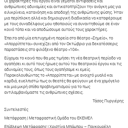
Οι χαρακτήρες του έργου είναι γεμάτοι αντιφάσεις και
ανθρώπινες αδυναμίες και αντικατοπτρίζουν την ανάγκη μας για
ειλικρίνεια, κατανόηση και αποδοχή της ανθρώπινης φύσης. Ήταν
μια περίπλοκη αλλά και δημιουργική διαδικασία να καταφέρουμε
με τους συναδέλφους μου ηθοποιούς να συναντηθούμε σε έναν
κοινό τόπο και να αποδώσουμε αυτούς τους χαρακτήρες.
Έπειτα από μία επιτυχημένη πορεία στο θέατρο «Σημείο», το
«Απορρίπτεται» συνεχίζει από τον Οκτώβριο για δεκατέσσερις
παραστάσεις στο φιλόξενο θέατρο «104».
Εύχομαι το κοινό που θα μας τιμήσει τη νέα θεατρική περίοδο να
αγαπήσει κι αυτό τους ήρωες αυτού του θεατρικού έργου και τις
αδυναμίες τους, όπως τους αγαπήσαμε κι εμείς.
Παρακολουθώντας το «Απορρίπτεται» με ανοιχτό μυαλό και
καρδιά, ευελπιστώ πως οι θεατές θα φεύγουν με ένα χαμόγελο
και μια μικρή σπίθα προβληματισμού για το πως
αντιλαμβανόμαστε τις ανθρώπινες σχέσεις.
Τάσος Πυργιέρης
Συντελεστές
Μετάφραση | Μεταφραστική Ομάδα του ΕΚΕΜΕΛ
Επίβλεψη Μετάφρασης | Χριστίνα Μπάμπου – Παγκουρέλη