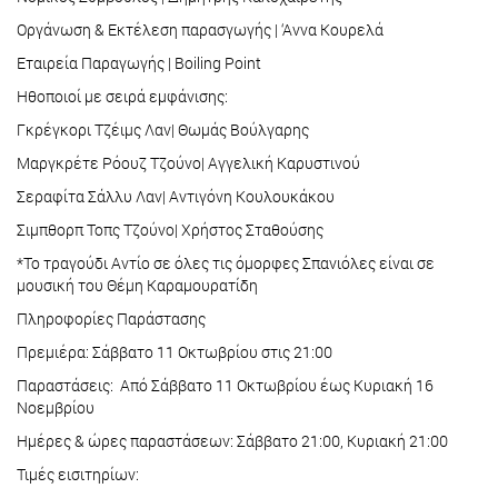
Οργάvωση & Εκτέλεση παρασγωγής | ‘Αvvα Κουρελά
Εταιρεία Παραγωγής | Βoiling Point
Ηθοποιοί με σειρά εμφάνισης:
Γκρέγκορι Τζέιμς Λαν| Θωμάς Βούλγαρης
Μαργκρέτε Ρόουζ Τζούνο| Αγγελική Καρυστινού
Σεραφίτα Σάλλυ Λαν| Αντιγόνη Κουλουκάκου
Σιμπθορπ Τοπς Τζούνο| Χρήστος Σταθούσης
*Το τραγούδι Aντίο σε όλες τις όμορφες Σπανιόλες είναι σε
μουσική του Θέμη Καραμουρατίδη
Πληροφορίες Παράστασης
Πρεμιέρα: Σάββατο 11 Οκτωβρίου στις 21:00
Παραστάσεις: Από Σάββατο 11 Οκτωβρίου έως Κυριακή 16
Νοεμβρίου
Ημέρες & ώρες παραστάσεων: Σάββατο 21:00, Κυριακή 21:00
Τιμές εισιτηρίων: