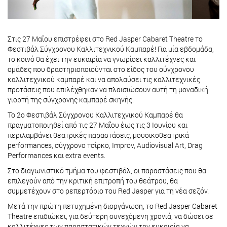
Στις 27 Μαΐου επιστρέφει στο Red Jasper Cabaret Theatre το
Φεστιβάλ Σύγχρονου Καλλιτεχνικού Καμπαρέ! Για μία εβδομάδα,
το κοινό θα έχει την ευκαιρία να γνωρίσει καλλιτέχνες και
ομάδες που δραστηριοποιούνται στο είδος του σύγχρονου
καλλιτεχνικού καμπαρέ και να απολαύσει τις καλλιτεχνικές
προτάσεις που επιλέχθηκαν να πλαισιώσουν αυτή τη μοναδική
γιορτή της σύγχρονης καμπαρέ σκηνής.
Το 2ο Φεστιβάλ Σύγχρονου Καλλιτεχνικού Καμπαρέ θα
πραγματοποιηθεί από τις 27 Μαΐου έως τις 3 Ιουνίου και
περιλαμβάνει θεατρικές παραστάσεις, μουσικοθεατρικά
performances, σύγχρονο τσίρκο, Improv, Audiovisual Art, Drag
Performances και extra events.
Στο διαγωνιστικό τμήμα του φεστιβάλ, οι παραστάσεις που θα
επιλεγούν από την κριτική επιτροπή του θεάτρου, θα
συμμετέχουν στο ρεπερτόριο του Red Jasper για τη νέα σεζόν.
Μετά την πρώτη πετυχημένη διοργάνωση, το Red Jasper Cabaret
Theatre επιδιώκει, για δεύτερη συνεχόμενη χρονιά, να δώσει σε
καλλιτέχνες των παραστατικών τεχνών την ευκαιρία να