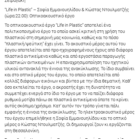
Σειραγάκη
“Life in Plastic” – Σοφία Εμμανουηλίδου & Κώστας Ντουλματζής
(ώρα:22.00): Οπτικοακουστικό έργο
Το οπτικοακουστικό έργο “Life in Plastic” αποτελεί ένα
πολιτικοποιημένο έργο το οποίο ασκεί κριτική στη χρήση του
πλαστικού στη σημερινή μας κοινωνία, καθώς και το πόσο
“πλαστική/ψεύτικη” έχει γίνει. Το ακουστικό μέρος αυτού του
έργου αποτελείται από προ-ηχογραφημένους ήχους από διάφορα
πλαστικά αντικείμενα καθώς και από εργοστάσια παραγωγής
πλαστικών αντικειμένων. Η επαναχρησιμοποίηση του ηχητικού
υλικού αντανακλά την έννοια της ανακύκλωσης. Το ίδιο συμβαίνει
και στο οπτικό μέρος του έργου, το οποίο αποτελείται από
κολλάζ διάφορων εικόνων και βίντεο με την ίδια θεματική. Καθ’
όσο εκτελείται το έργο, ο ακροατής έχει τη δυνατότητα να
συμμετέχει ενεργά στο ίδιο το έργο με το να παίζει διάφορα
ρυθμικά μοτίβα πάνω σε πλαστικά αντικείμενα όποτε το κρίνει
αυτός σκόπιμο/χρήσιμο. Κατ’ αυτόν τον τρόπο γίνεται πάλι
εμφανής η έννοια της ανακύκλωσης. Το ηλεκτροακουστικό μέρος
του έργου επιμελήθηκε η Σοφία Εμμανουηλίδου και το οπτικό
μέρος ο Κώστας Ντουλματζής. Οι δημιουργοί ζουν κι εργάζονται
στη Θεσσαλονίκη.