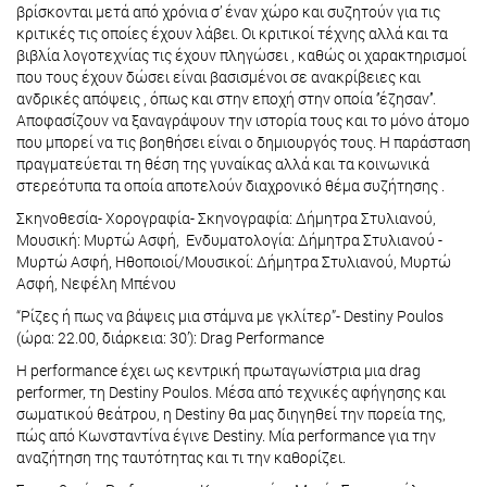
βρίσκονται μετά από χρόνια σ’ έναν χώρο και συζητούν για τις
κριτικές τις οποίες έχουν λάβει. Οι κριτικοί τέχνης αλλά και τα
βιβλία λογοτεχνίας τις έχουν πληγώσει , καθώς οι χαρακτηρισμοί
που τους έχουν δώσει είναι βασισμένοι σε ανακρίβειες και
ανδρικές απόψεις , όπως και στην εποχή στην οποία ‘’έζησαν’’.
Αποφασίζουν να ξαναγράψουν την ιστορία τους και το μόνο άτομο
που μπορεί να τις βοηθήσει είναι ο δημιουργός τους. Η παράσταση
πραγματεύεται τη θέση της γυναίκας αλλά και τα κοινωνικά
στερεότυπα τα οποία αποτελούν διαχρονικό θέμα συζήτησης .
Σκηνοθεσία- Χορογραφία- Σκηνογραφία: Δήμητρα Στυλιανού,
Μουσική: Μυρτώ Ασφή, Ενδυματολογία: Δήμητρα Στυλιανού -
Μυρτώ Ασφή, Ηθοποιοί/Μουσικοί: Δήμητρα Στυλιανού, Μυρτώ
Ασφή, Νεφέλη Μπένου
“Ρίζες ή πως να βάψεις μια στάμνα με γκλίτερ”- Destiny Poulos
(ώρα: 22.00, διάρκεια: 30’): Drag Performance
Η performance έχει ως κεντρική πρωταγωνίστρια μια drag
performer, τη Destiny Poulos. Μέσα από τεχνικές αφήγησης και
σωματικού θεάτρου, η Destiny θα μας διηγηθεί την πορεία της,
πώς από Κωνσταντίνα έγινε Destiny. Μία performance για την
αναζήτηση της ταυτότητας και τι την καθορίζει.