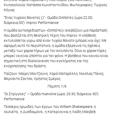
Κινησιολογία: Νατάσσα Κωνσταντινίδου, Φωτογραφίες: Γιώργος
Κόγιας
“Ένας τυχαίος θάνατος (;)” - Ομάδα Οιππότες (ώρα 22.00,
διάρκεια:30’): Improv Performance
Η ομάδα αυτοσχεδιαστών «Οιππότες» ανεβάζουν μια παράσταση
που βασίζεται στη θεατρική τέχνη του improv. Η υπόθεση
εκτυλίσσεται γύρω από έναν τυχαίο θάνατο (μπορεί και όχι). Με
αφορμή αυτό το περιστατικό, η ομάδα εξερευνά τις σχέσεις
μεταξύ των χαρακτήρων με τον εκλιπόντα. Όλοι οι χαρακτήρες
μπορεί να είναι ύποπτοι για τον φόνο. Η βοήθεια του κοινού είναι
σημαντική στη διαλεύκανση του εγκλήματος και της
ενοχοποίησης του δράστη.
Παίζουν: Μαίρη Μαντζούνη, Χαρά Ματαρέλλη, Νικόλας Πάνος,
Φερνάντο Σάντσο, Χρήστος Σμέρος
Πέμπτη 1/6
“Οι Στρίγγλες” – Ομάδα Huevolve (ώρα: 20.30, διάρκεια: 60’):
Performance
Τέσσερις ηρωίδες των έργων του William Shakespeare, η
Ιουλιέτα , η Δυσδαιμόνα , η Κατερίνα και η Λαίδη Μάκβεθ,