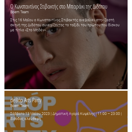
Ο Κωνσταντίνος Στιβακτής στο Μπαράκι της Διδότου
Boem Team
Στις 16 Μαΐου ο Κωνσταντίνος Στιβακτής ανεβαίνει στην ζεστή
σκηνή της Διδότου συνεχίζοντας το ταξίδι του πρώτου του δίσκου
με τίτλο «Στο Μηδέν»...
deBόp Arts Party
Boem Team
Σάββατο 13 Μαΐου 2023 | Δημοτική Αγορά Κυψέλης | 11:00 – 23:00 |
Είσοδος ελεύθερη