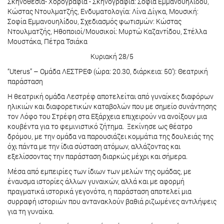
Σκηνοθεσία- Χορογραφία - Σκηνογραφία: Σοφία Εμμανουηλίδου,
Κώστας Ντουλματζής, Ενδυματολογία: Λίνα Δίγκα, Μουσική:
Σοφία Εμμανουηλίδου, Σχεδιασμός φωτισμών: Κώστας
Ντουλματζής, Ηθοποιοί/Μουσικοί: Μυρτώ Καζαντίδου, Στέλλα
Μουστάκα, Πέτρα Τσιάκα
Κυριακή 28/5
“Uterus” – Ομάδα ΛΕΣΤΡΕΦ (ώρα: 20.30, διάρκεια: 50’): Θεατρική
παράσταση
Η θεατρική ομάδα Λεστρέφ αποτελείται από γυναίκες διαφόρων
ηλικιών και διαφορετικών καταβολών που με σημείο συνάντησης
τον Λόφο του Στρέφη στα Εξάρχεια επιχειρούν να ανοίξουν μια
κουβέντα για το φεμινιστικό ζήτημα. Ξεκίνησε ως θέατρο
δρόμου, με την ομάδα να παρουσιάζει κομμάτια της δουλειάς της
όχι πάντα με την ίδια σύσταση ατόμων, αλλάζοντας και
εξελίσσοντας την παράσταση διαρκώς μέχρι και σήμερα.
Μέσα από εμπειρίες των ίδιων των μελών της ομάδας, με
έναυσμα ιστορίες άλλων γυναικών, αλλά και με αφορμή
πραγματικά ιστορικά γεγονότα, η παράσταση αποτελεί μια
συρραφή ιστοριών που αντανακλούν βαθιά ριζωμένες αντιλήψεις
για τη γυναίκα.