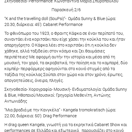
Σκηνοθεσία- Performance: Κωνσταντίνα Μαρία Σπυροπούλου
Παρασκευή 2/6
“K and the travelling doll (SouPsi)”- Ομάδα Sunny & Blue (ώρα:
20.30, διάρκεια: 45’): Cabaret Performance
Το φθινόπωρο του 1923, ο Φραντς Κάφκα σε έναν περίπατό του,
συναντάει ένα κοριτσάκι που είχε χάσει την κούκλα του και ήταν
απαρηγόρητο. Ο Κάφκα λέει στο κοριτσάκι ότι η κούκλα δεν
χάθηκε, αλλά ταξιδεύει στον κόσμο και ζει θαυμάσιες
περιπέτειες! Με αφορμή αυτήν την ιστορία και μέσα από τη
μουσική, τον χορό, τα ακροβατικά, την ποίηση και το καμπαρέ, δύο
κομπέρ- περφόρμερς αφηγούνται στο κοινό στιγμές από τα
ταξίδια της κούκλας Σούπσι στον χώρο και στον χρόνο, έρωτες,
απογοητεύσεις, όνειρα, πληγές.
Σκηνοθεσία- Χορογραφία- Μουσική- Ενδυματολογία: Ομάδα Sunny
& Blue, Ηθοποιοί/Μουσικοί: Γρηγορία Μεθενίτη, Αντώνης
Αντωνιάδης
“Μια βραδιά με την Κανγκέλα” - Kangela tromokratisch (ώρα:
22.00, διάρκεια: 50’): Drag Performance
Η drag queen Kangela, γνωστή για τα εκρηκτικά Cabaret Show και
performances σε Ελλάδα και εξωτερικό, παρουσιάζει στο κοινό