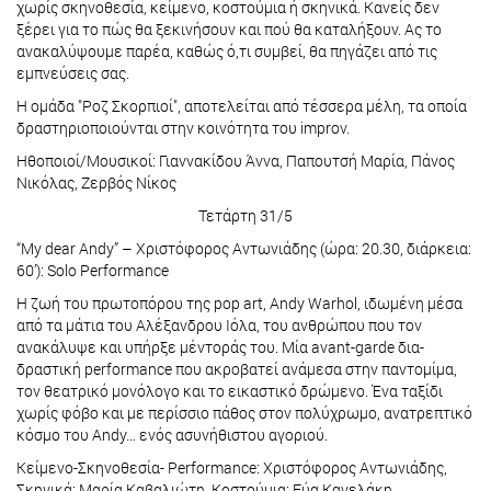
χωρίς σκηνοθεσία, κείμενο, κοστούμια ή σκηνικά. Κανείς δεν
ξέρει για το πώς θα ξεκινήσουν και πού θα καταλήξουν. Ας το
ανακαλύψουμε παρέα, καθώς ό,τι συμβεί, θα πηγάζει από τις
εμπνεύσεις σας.
Η ομάδα "Ροζ Σκορπιοί", αποτελείται από τέσσερα μέλη, τα οποία
δραστηριοποιούνται στην κοινότητα του improv.
Ηθοποιοί/Μουσικοί: Γιαννακίδου Άννα, Παπουτσή Μαρία, Πάνος
Νικόλας, Ζερβός Νίκος
Τετάρτη 31/5
“My dear Andy” – Χριστόφορος Αντωνιάδης (ώρα: 20.30, διάρκεια:
60’): Solo Performance
Η ζωή του πρωτοπόρου της pop art, Andy Warhol, ιδωμένη µέσα
από τα µάτια του Αλέξανδρου Ιόλα, του ανθρώπου που τον
ανακάλυψε και υπήρξε µέντοράς του. Μία avant-garde δια-
δραστική performance που ακροβατεί ανάμεσα στην παντομίμα,
τον θεατρικό μονόλογο και το εικαστικό δρώμενο. Ένα ταξίδι
χωρίς φόβο και με περίσσιο πάθος στον πολύχρωμο, ανατρεπτικό
κόσμο του Andy… ενός ασυνήθιστου αγοριού.
Κείμενο-Σκηνοθεσία- Performance: Χριστόφορος Αντωνιάδης,
Σκηνικά: Μαρία Καβαλιώτη, Κοστούμια: Εύα Κανελάκη,