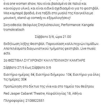
ένα one woman show, που είναι βασισμένο σε παλιό και
καινούργιο υλικό, και είναι ειδικά σχεδιασμένο για το φεστιβάλ.
Μια καμπαρέ βραδιά, ένα ταξίδι στο μυαλό της Κανγκέλα με
μουσική, stand up comedy κι εξομολογήσεις!
Σκηνοθεσία: Θεόφιλος Σπηλιόπουλος, Performance: Kangela
tromokratisch
Σάββατο 3/6, ώρα 21.00
Εκδήλωση λήξης Φεστιβάλ: Παρουσίαση καλλιτεχνών/ομάδων.
Αποτελέσματα διαγωνιστικού τμήματος φεστιβάλ. Live music
acts.
2ο ΦΕΣΤΙΒΑΛ ΣΥΓΧΡΟΝΟΥ ΚΑΛΛΙΤΕΧΝΙΚΟΥ ΚΑΜΠΑΡΕ
Σάββατο 27/5 έως Σάββατο 3/6
Εισιτήριο ημέρας: 6€, Εισιτήριο διήμερου: 10€, Εισιτήριο για όλες
τις ημέρες: 30€
Προπώληση στο δίκτυο της viva και στο ταμείο του θεάτρου
Red Jasper Cabaret Theatre, Κεφαλληνίας 18, Αθήνα
Πληροφορίες: 2108822551