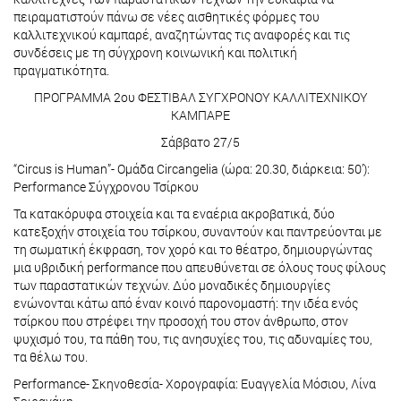
πειραματιστούν πάνω σε νέες αισθητικές φόρμες του
καλλιτεχνικού καμπαρέ, αναζητώντας τις αναφορές και τις
συνδέσεις με τη σύγχρονη κοινωνική και πολιτική
πραγματικότητα.
ΠΡΟΓΡΑΜΜΑ 2ου ΦΕΣΤΙΒΑΛ ΣΥΓΧΡΟΝΟΥ ΚΑΛΛΙΤΕΧΝΙΚΟΥ
ΚΑΜΠΑΡΕ
Σάββατο 27/5
“Circus is Human”- Ομάδα Circangelia (ώρα: 20.30, διάρκεια: 50’):
Performance Σύγχρονου Τσίρκου
Τα κατακόρυφα στοιχεία και τα εναέρια ακροβατικά, δύο
κατεξοχήν στοιχεία του τσίρκου, συναντούν και παντρεύονται με
τη σωματική έκφραση, τον χορό και το θέατρο, δημιουργώντας
μια υβριδική performance που απευθύνεται σε όλους τους φίλους
των παραστατικών τεχνών. Δύο μοναδικές δημιουργίες
ενώνονται κάτω από έναν κοινό παρονομαστή: την ιδέα ενός
τσίρκου που στρέφει την προσοχή του στον άνθρωπο, στον
ψυχισμό του, τα πάθη του, τις ανησυχίες του, τις αδυναμίες του,
τα θέλω του.
Performance- Σκηνοθεσία- Χορογραφία: Ευαγγελία Μόσιου, Λίνα