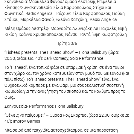
Σκηνοθεσία: Μαρκέλλα Φανού/ ομάδα Λεστρέφ, Επιμέλεια
κίνησης/Συν-σκηνοθεσία: Σίλια Καρφοπούλου, Στίχοι και
Φωνητικά: Radix Angelica, Παίζουν: Σίλια Καρφοπούλου, Γιούλη
Στάμου, Μαρκέλλα Φανού, Ελεάνα Χατζάκη, Radix Angelica
Μέλη Ομάδας Λεστρέφ: Μαργαρίτα Αλυγιζάκη Λε Παζολέκ, Βιβή
Κικίδη, Ιωάννα Χρυσικοπούλου, Νάνσυ Παλτά, Έφη Κωφοτζούλη
Τρίτη 30/5
“Fishead presents: The Fishead Show” – Fiona Salisbury (ώρα:
20.30, διάρκεια: 40’): Dark Comedy, Solo Performance
Το “Fishead”, ένα τοπικό ψάρι σε υπαρξιακή κρίση, σε ένα ταξίδι
στον χώρο και τον χρόνο κατευθείαν στον βυθό του ωκεανού (και
πάλι πίσω). Το“Fishead presents: The Fishead Show” είναι ένα
ψυχεδελικό καμπαρέ με ένα ψάρι, μια σουρεαλιστική σκοτεινή
κωμωδία για την αναζήτηση του σκοπού και το κολύμπι προς το
φως..
Σκηνοθεσία- Performance: Fiona Salisbury
“Θέλεις να παίξουμε;” – Ομάδα Ροζ Σκορπιοί (ώρα 22.00, διάρκεια:
40’): Improv Games
Μια σειρά από παιχνίδια αυτοσχεδιασμού, σε μια παράσταση