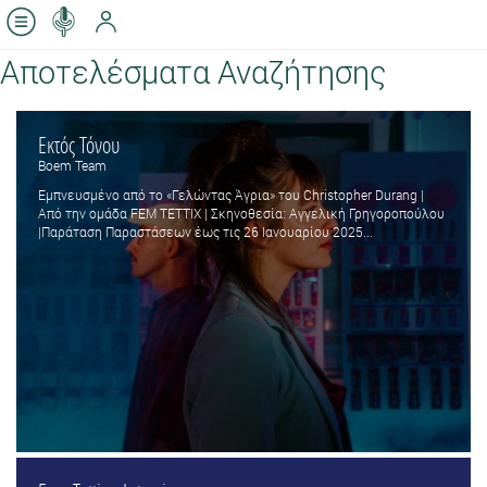
Αποτελέσματα Αναζήτησης
Εκτός Τόνου
Boem Team
Εμπνευσμένο από το «Γελώντας Άγρια» του Christopher Durang |
Από την ομάδα FEM TETTIX | Σκηνοθεσία: Αγγελική Γρηγοροπούλου
|Παράταση Παραστάσεων έως τις 26 Ιανουαρίου 2025...