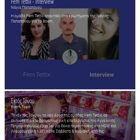
Fem Tettix - Interview
Νάγια Παπαπάνου
Η ομάδα Fem Tettix απαντάει στα ερωτήματα της Νάγιας
Παπαπάνου για το Boem.
Εκτός Τόνου
Boem Team
To «Εκτός Τόνου», το νέο έργο της ομάδας Fem Tettix, σε
σκηνοθεσία και δραματουργική επεξεργασία της Αγγελικής
Γρηγοροπούλου, έρχεται για δέκα παραστάσεις στο HGW std.
(Μαυρομιχάλη 138), κάθε Σάββατο & Κυριακή, από τις ...