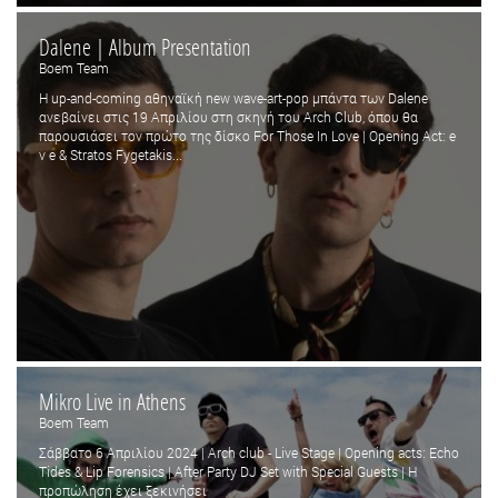
Dalene | Album Presentation
Boem Team
Η up-and-coming αθηναϊκή new wave-art-pop μπάντα των Dalene
ανεβαίνει στις 19 Απριλίου στη σκηνή του Arch Club, όπου θα
παρουσιάσει τον πρώτο της δίσκο For Those In Love | Opening Act: e
v e & Stratos Fygetakis...
Mikro Live in Athens
Boem Team
Σάββατο 6 Απριλίου 2024 | Arch club - Live Stage | Opening acts: Echo
Tides & Lip Forensics | After Party DJ Set with Special Guests | Η
προπώληση έχει ξεκινήσει