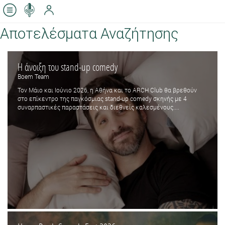
Αποτελέσματα Αναζήτησης
Η άνοιξη του stand-up comedy
Boem Team
Τον Μάιο και Ιούνιο 2026, η Αθήνα και το ARCH Club θα βρεθούν
στο επίκεντρο της παγκόσμιας stand-up comedy σκηνής με 4
συναρπαστικές παραστάσεις και διεθνείς καλεσμένους....