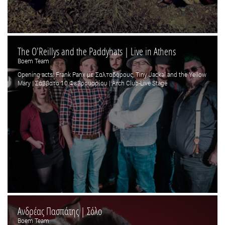
The O'Reillys and the Paddyhats | Live in Athens
Boem Team
Opening acts: Frank Panx με Σαλταδόρους, Tiny Jackal and the Yellow
Mary | Σάββατο 10 Φεβρουαρίου | Arch Club-Live Stage
Ανδρέας Πασπάτης | Σόλο
Boem Team