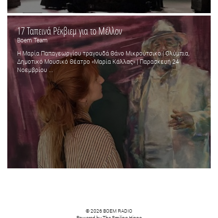
17 Ταπεινά Ρέκβιεμ για το Μέλλον
Boem Team
Η Μαρία Παπαγεωργίου τραγουδά Θάνο Μικρούτσικο | Ολύμπια,
Δημοτικό Μουσικό Θέατρο «Μαρία Κάλλας» | Παρασκευή 24
Νοεμβρίου ...
© 2026 BOEM RADIO
Powered by
The Smiling Hippo