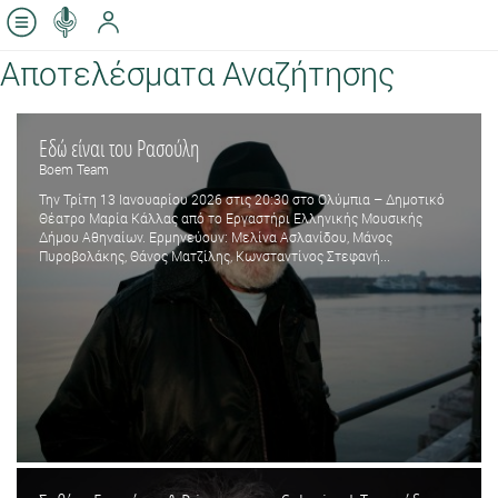
Αποτελέσματα Αναζήτησης
Εδώ είναι του Ρασούλη
Boem Team
Την Τρίτη 13 Ιανουαρίου 2026 στις 20:30 στο Ολύμπια – Δημοτικό
Θέατρο Μαρία Κάλλας από το Εργαστήρι Ελληνικής Μουσικής
Δήμου Αθηναίων. Ερμηνεύουν: Μελίνα Ασλανίδου, Μάνος
Πυροβολάκης, Θάνος Ματζίλης, Κωνσταντίνος Στεφανή...