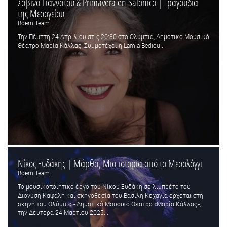
Σαβίνα Γιαννάτου & Primavera en Salonico | Τραγούδια
της Μεσογείου
Boem Team
Την Πέμπτη 24 Απριλίου στις 20:30 στο Ολύμπια, Δημοτικό Μουσικό
Θέατρο Μαρία Κάλλας. Συμμετέχει η Lamia Bedioui.
Νίκος Ξυδάκης | Μάρθα, Μια ιστορία από το Μεσολόγγι
Boem Team
Το μουσικοποιητικό έργο του Νίκου Ξυδάκη σε λιμπρέτο του
Διονύση Καψάλη και σκηνοθεσία του Βασίλη Κεχαγιά έρχεται στη
σκηνή του Ολύμπια - Δημοτικό Μουσικό Θέατρο «Μαρία Κάλλας»,
την Δευτέρα 24 Μαρτίου 2025....