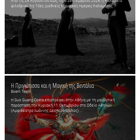
Από τις 24 Αυγούστου έως τις 6 Σεπτεμβρίου 2026, η Καλαμάτα
φιλοξενεί τις 10ες Διεθνείς Μουσικές Ημέρες Καλαμάτας.
Η Πριγκίπισσα και η Μαγική της Βεντάλια
Boem Team
Η Guo Guang Opera επιστρέφει στην Αθήνα με τη μαγευτική
παράσταση την Κυριακή 11 Οκτωβρίου στο Ωδείο Αθηνών
(Αμφιθέατρο Ιωάννης Δεσποτόπουλος)....