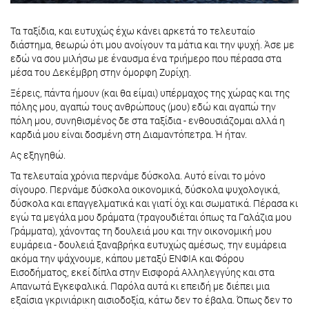
Τα ταξίδια, και ευτυχώς έχω κάνει αρκετά το τελευταίο
διάστημα, θεωρώ ότι μου ανοίγουν τα μάτια και την ψυχή. Άσε με
εδώ να σου μιλήσω με έναυσμα ένα τριήμερο που πέρασα στα
μέσα του Δεκέμβρη στην όμορφη Ζυρίχη.
Ξέρεις, πάντα ήμουν (και θα είμαι) υπέρμαχος της χώρας και της
πόλης μου, αγαπώ τους ανθρώπους (μου) εδώ και αγαπώ την
πόλη μου, συνηθισμένος δε στα ταξίδια - ενθουσιάζομαι αλλά η
καρδιά μου είναι δοσμένη στη Διαμαντόπετρα. Ή ήταν.
Ας εξηγηθώ.
Τα τελευταία χρόνια περνάμε δύσκολα. Αυτό είναι το μόνο
σίγουρο. Περνάμε δύσκολα οικονομικά, δύσκολα ψυχολογικά,
δύσκολα και επαγγελματικά και γιατί όχι και σωματικά. Πέρασα κι
εγώ τα μεγάλα μου δράματα (τραγουδιέται όπως τα Γαλάζια μου
Γράμματα), χάνοντας τη δουλειά μου και την οικονομική μου
ευμάρεια - δουλειά ξαναβρήκα ευτυχώς αμέσως, την ευμάρεια
ακόμα την ψάχνουμε, κάπου μεταξύ ΕΝΦΙΑ και Φόρου
Εισοδήματος, εκεί δίπλα στην Εισφορά Αλληλεγγύης και στα
Απανωτά Εγκεφαλικά. Παρόλα αυτά κι επειδή με διέπει μια
εξαίσια γκρινιάρικη αισιοδοξία, κάτω δεν το έβαλα. Όπως δεν το