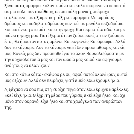
ξένοιαστο, όμορφο, καλοντυμένο και καλοταϊσμένο να περπατά
σε μια πόλη πεντακάθαρη, σε μια πόλη μαγική, υπέροχα
στολισμένη, με εξαιρετική τάξη και ομορφιά. Με ωραίους
δρόμους και ποδηλατοδρόμους παντού, με μεγάλα πεζοδρόμια
και μια άνεση στο μάτι και στην ψυχή. Και περπατάω εδώ και με
πιάνει η ψυχή μου. Γιατί ξέρω ότι αν ζούσα εκεί, ότι αν ζούσαμε
έτσι, θα ήμασταν ευτυχισμένοι. Και ευγενείς. Και όμορφοι. Αλλά
δεν το κάνουμε. Δεν το κάνουμε γιατί δεν προσπαθούμε, κανείς
μας. Κανείς μας δεν προσπαθεί για το όλον. Βαυκαλιζόμαστε με
την αρχαιολατρεία μας και τον ωραίο μας καιρό και αφήνουμε
ανόητους να αλωνίζουν.
Και στο κάτω κάτω - σκέψου ρε συ, αφού αυτοί αλωνίζουν, αυτοί
μας αξίζουν. Αλλά δεν πειράζει, γιατί εμείς εδώ έχουμε ήλιο.
Α, ξέχασα να σου πω, στη Ζυρίχη πήγα όταν εδώ έριχνε καρέκλες.
Εκεί είχε ήλιο. Μέχρι τη μέρα που γύρισα, εκεί είχε ήλιο. Και όχι
μόνο στον ουρανό, είχε ήλιο και στα χαμόγελα των ανθρώπων
της.