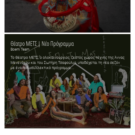
Θέατρο ΜΕΤΣ | Νέο Πρόγραμμα
Boem Team
Το Θέατρο ΜΕΤΣ, ο ολοκαίνουργιος, ζεστός χώρος τέχνης της Άννας
Μενενάκου και του Σωτήρη Τσαφούλια, υποδέχεται τη νέα σεζόν
με ένα πολυσυλλεκτικό πρόγραμμα....