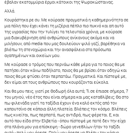
έβαλαν εκατομμύρια έρμοι κάτοικοι της Ψωροκώσταινας.
Αλλά.
Κουράστηκα ρε συ. Με κούρασε πραγματικά η καθημερινότητα σε
μια πόλη που έχει κάνει τη μιζέρια πέπλο πιο πυκνό και απ αυτό
της υγρασίας που την τυλίγει τα τελευταία χρόνια, με κούρασε
μια διακυβέρνηση από ανθρώπους ανίκανους ακόμα και να
μιλήσουν, από media που μας δουλεύουν ψιλό γαζί, βαρέθηκα να
βλέπω τη στενοχώρια και την ανασφάλεια στα πρόσωπα
αγαπημένων και οικείων μου.
Με κούρασε ο τρόμος που περνάω κάθε μέρα για το ποιος θα με
πατήσει όταν κάνω ποδήλατο, ποιος θα με βρίσει όταν οδηγώ και
ποιος θα με φτύσει όταν περπατάω. Πραγματικά. Και πίστεψέ με,
δεν είμαι απ τους ανθρώπους που κουράζονται εύκολα.
Και θα μου πεις, γιατί ρε Θοδωρή όλα αυτά; Τι σε έπιασε σήμερα, 7
του μηνού, νέο έτος που είναι σήμερα και μας καταθλίβεις; Θα στο
πω φιλενάδα γιατί τα ταξίδια έχουν ένα καλό εκτός από τον
καπουτσίνο σε κάποια άλλη πλατεία. Βλέπεις τον κόσμο. Βλέπεις
πως κινείται, πως περπατά, πως αντιδρά, πως φέρεται. Ε, και
αυτό που είδα στην Ελβετία - όπου πίστεψέ με ποτέ δεν την είχα
στα πλάνα μου για επίσκεψη - δώρο γενεθλίων ήταν το ταξίδι
αυτό - πολύ μου άρεσε. Πολύ μου άρεσε να βλέπω τον κόσμο