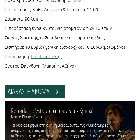
Πρεμιέρα: Δευτέρα 19 Ιανουαρίου 2026
Παραστάσεις: Κάθε Δευτέρα & Τρίτη στις 21:00
Διάρκεια: 90 λεπτά.
Η παράσταση ενδείκνυται για άτομα άνω των 16 ετών.
Σκηνές λεκτικής, σεξουαλικής και σωματικής βίας.
Εισιτήρια: 18 Ευρώ ( γενική είσοδος) και 10 Ευρώ (μειωμένο)
Προπώληση:
ticketservices.gr
Θέατρο Σφενδόνη (Μακρή 4, Αθήνα)
ΔΙΑΒΑΣΤΕ ΑΚΟΜΑ
Recordar , c'est vivre à nouveau - Κριτική
Νάγια Παπαπάνου
Τα δύο αδέρφια στη σκηνή μοιράζονται τις γλυκόπικρες
αναμνήσεις τους από τον πατέρα τους, συμμετέχουν σε πολιτικές
συζητήσεις με τους γονείς τους σε ηχητικό υλικό και τραγουδούν