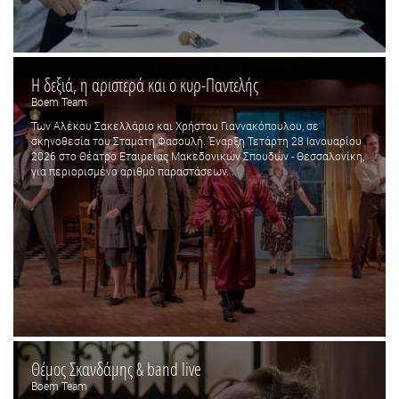
Η δεξιά, η αριστερά και ο κυρ-Παντελής
Boem Team
Των Αλέκου Σακελλάριο και Χρήστου Γιαννακόπουλου, σε
σκηνοθεσία του Σταμάτη Φασουλή. Έναρξη Τετάρτη 28 Ιανουαρίου
2026 στο Θέατρο Εταιρείας Μακεδονικών Σπουδών - Θεσσαλονίκη,
για περιορισμένο αριθμό παραστάσεων. ...
Θέμος Σκανδάμης & band live
Boem Team