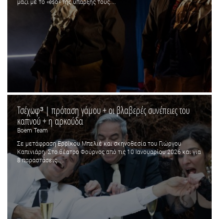
μαζί με το «eso» της ύπαρξής τους....
Τσέχωφ³ | πρόταση γάμου + οι βλαβερές συνέπειες του
καπνού + η αρκούδα
Boem Team
Σε μετάφραση Ερρίκου Μπελιέ και σκηνοθεσία του Γιώργου
Καπινιάρη. Στο θέατρο Φούρνος από τις 10 Ιανουαρίου 2026 και για
8 παραστάσεις. ...