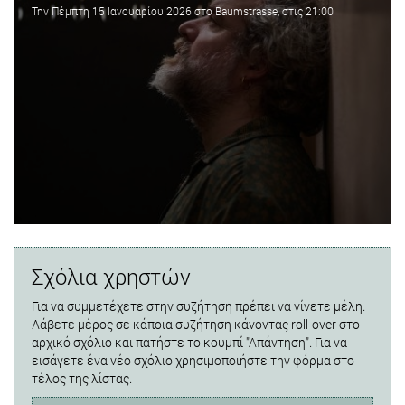
Την Πέμπτη 15 Ιανουαρίου 2026 στο Baumstrasse, στις 21:00
Σχόλια χρηστών
Για να συμμετέχετε στην συζήτηση πρέπει να γίνετε μέλη.
Λάβετε μέρος σε κάποια συζήτηση κάνοντας roll-over στο
αρχικό σχόλιο και πατήστε το κουμπί "Απάντηση". Για να
εισάγετε ένα νέο σχόλιο χρησιμοποιήστε την φόρμα στο
τέλος της λίστας.