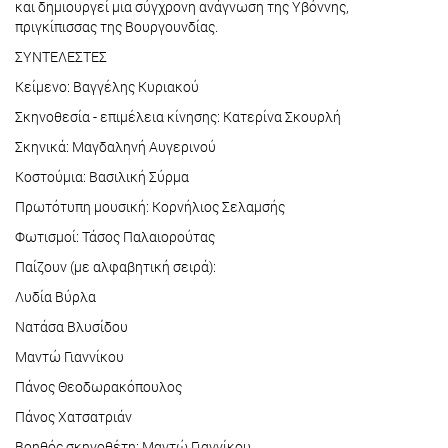
και δημιουργεί μια σύγχρονη ανάγνωση της Υβόννης,
πριγκίπισσας της Βουργουνδίας.
ΣΥΝΤΕΛΕΣΤΕΣ
Κείμενο: Βαγγέλης Κυριακού
Σκηνοθεσία - επιμέλεια κίνησης: Κατερίνα Σκουρλή
Σκηνικά: Μαγδαληνή Αυγερινού
Κοστούμια: Βασιλική Σύρμα
Πρωτότυπη μουσική: Κορνήλιος Σελαμσής
Φωτισμοί: Τάσος Παλαιορούτας
Παίζουν (με αλφαβητική σειρά):
Λυδία Βύρλα
Νατάσα Βλυσίδου
Μαντώ Γιαννίκου
Πάνος Θεοδωρακόπουλος
Πάνος Χατσατριάν
Βοηθός σκηνοθέτη: Μαντώ Γιαννίκου