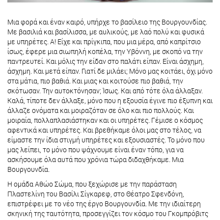
Μια φορά και έναν καιρό, υπήρχε το βασίλειο της Βουργουνδίας.
Με βασιλιά και βασίλισσα, με αυλικούς, με λαό πολύ και φυσικά
με υπηρέτες. Α! Είχε και πρίγκιπα, που μια μέρα, από καπρίτσιο
ίσως, έφερε μια σιωπηλή κοπέλα, την Υβόννη, με σκοπό να την
παντρευτεί. Και μόλις την είδαν στο παλάτι είπαν. Είναι άσχημη,
άσχημη. Και μετά είπαν. Γιατί δε μιλάει; Μόνο μας κοιτάει, όχι μόνο
στα μάτια, πιο βαθιά. Και μιας και κοιτούσε πιο βαθιά, την
σκότωσαν. Την αυτοκτόνησαν; Ίσως. Και από τότε όλα άλλαξαν.
Καλά, τίποτε δεν άλλαξε, μόνο που η εξουσία έγινε πιο έξυπνη και
άλλαζε ονόματα και μοιραζόταν σε όλο και πιο πολλούς. Και
μοιραία, πολλαπλασιάστηκαν και οι υπηρέτες. Γέμισε ο κόσμος
αφεντικά και υπηρέτες. Και βρεθήκαμε όλοι μας στο τέλος, να
είμαστε την ίδια στιγμή υπηρέτες και εξουσιαστές. Το μόνο που
μας λείπει, το μόνο που ψάχνουμε είναι έναν τόπο, για να
ασκήσουμε όλα αυτά που χρόνια τώρα διδαχθήκαμε. Μια
Βουργουνδία.
Η ομάδα Αθώο Σώμα, που ξεχώρισε με την παράσταση
Πλαστελίνη του Βασίλι Σίγκαρεφ, στο Θέατρο Σφενδόνη,
επιστρέφει με το νέο της έργο Βουργουνδία. Με την ιδιαίτερη
σκηνική της ταυτότητα, προσεγγίζει τον κόσμο του Γκομπρόβιτς