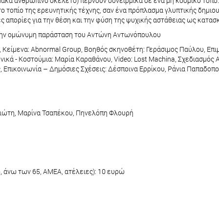
μακα ανθρώπινο σκελετό) περνούν συνειρμικά σε ένα μη κοσμικό τόπο.
 τοπίο της ερευνητικής τέχνης, σαν ένα πρόπλασμα γλυπτικής δημιου
ς απορίες για την θέση και την φύση της ψυχικής αστάθειας ως κατα
ό την ομώνυμη παράσταση του Αντώνη Αντωνόπουλου
Κείμενα: Abnormal Group, Βοηθός σκηνοθέτη: Γεράσιμος Παύλου, Επι
νικά - Κοστούμια: Μαρία Καραθάνου, Video: Lost Machina, Σχεδιασμός
ς, Επικοινωνία – Δημόσιες Σχέσεις: Δέσποινα Ερρίκου, Ράνια Παπαδοπ
πιώτη, Μαρίνα Τσαπέκου, Πηνελόπη Φλουρή
, άνω των 65, ΑΜΕΑ, ατέλειες): 10 ευρώ