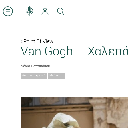
Point Of View
Van Gogh – Χαλεπάς 
Νάγια Παπαπάνου
θέατρο
κριτική
Μπάγκειον
Previous