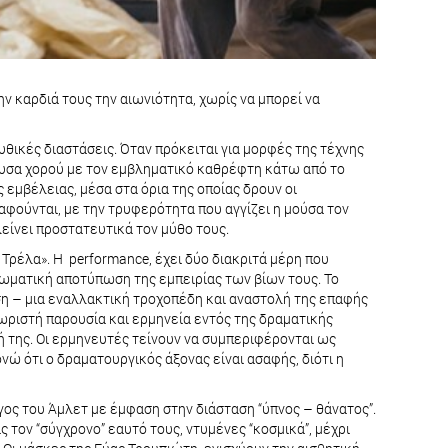
ν καρδιά τους την αιωνιότητα, χωρίς να μπορεί να
θικές διαστάσεις. Όταν πρόκειται για μορφές της τέχνης
θουσα χορού με τον εμβληματικό καθρέφτη κάτω από το
μβέλειας, μέσα στα όρια της οποίας δρουν οι
φούνται, με την τρυφερότητα που αγγίζει η μούσα τον
λείνει προστατευτικά τον μύθο τους.
ρέλα». H performance, έχει δύο διακριτά μέρη που
ωματική αποτύπωση της εμπειρίας των βίων τους. Το
ση – μια εναλλακτική τροχοπέδη και αναστολή της επαφής
χωριστή παρουσία και ερμηνεία εντός της δραματικής
κή της. Οι ερμηνευτές τείνουν να συμπεριφέρονται ως
νώ ότι ο δραματουργικός άξονας είναι ασαφής, διότι η
γος του Άμλετ με έμφαση στην διάσταση “ύπνος – θάνατος”.
τον “σύγχρονο” εαυτό τους, ντυμένες “κοσμικά”, μέχρι