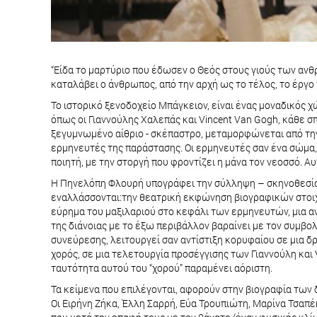
“Είδα το μαρτύριο που έδωσεν ο Θεός στους γιούς των ανθ
καταλάβει ο άνθρωπος, από την αρχή ως το τέλος, το έργο πο
Το ιστορικό ξενοδοχείο Μπάγκειον, είναι ένας μοναδικός 
όπως οι Γιαννούλης Χαλεπάς και Vincent Van Gogh, κάθε σ
ξεγυμνωμένο αίθριο - σκέπαστρο, μεταμορφώνεται από την
ερμηνευτές της παράστασης. Οι ερμηνευτές σαν ένα σώμα,
ποιητή, με την στοργή που φροντίζει η μάνα τον νεοσσό. Α
Η Πηνελόπη Φλουρή υπογράφει την σύλληψη – σκηνοθεσία –
εναλλάσσονται:την θεατρική εκφώνηση βιογραφικών στοιχ
εύρημα του μαξιλαριού στο κεφάλι των ερμηνευτών, μια α
της διάνοιας με το έξω περιβάλλον βαραίνει με τον συμβο
συνεύρεσης, λειτουργεί σαν αντίστιξη κορυφαίου σε μια δρ
χορός, σε μια τελετουργία προσέγγισης των Γιαννούλη και 
ταυτότητα αυτού του “χορού” παραμένει αόριστη.
Τα κείμενα που επιλέγονται, αφορούν στην βιογραφία των 
Οι Ειρήνη Ζήκα, Έλλη Σαρρή, Εύα Τρουπιώτη, Μαρίνα Τσαπέ