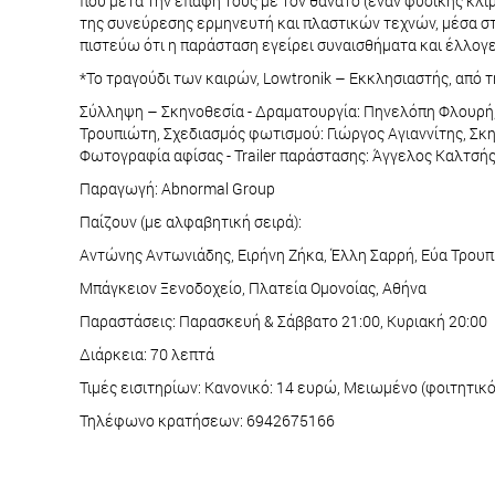
που μετά την επαφή τους με τον θάνατο (έναν φυσικής κλί
της συνεύρεσης ερμηνευτή και πλαστικών τεχνών, μέσα στο
πιστεύω ότι η παράσταση εγείρει συναισθήματα και έλλογε
*Το τραγούδι των καιρών, Lowtronik – Εκκλησιαστής, απ
Σύλληψη – Σκηνοθεσία - Δραματουργία: Πηνελόπη Φλουρή, 
Τρουπιώτη, Σχεδιασμός φωτισμού: Γιώργος Αγιαννίτης, Σκη
Φωτογραφία αφίσας - Trailer παράστασης: Άγγελος Καλτσή
Παραγωγή: Abnormal Group
Παίζουν (με αλφαβητική σειρά):
Αντώνης Αντωνιάδης, Ειρήνη Ζήκα, Έλλη Σαρρή, Εύα Τρου
Μπάγκειον Ξενοδοχείο, Πλατεία Ομονοίας, Αθήνα
Παραστάσεις: Παρασκευή & Σάββατο 21:00, Κυριακή 20:00
Διάρκεια: 70 λεπτά
Τιμές εισιτηρίων: Κανονικό: 14 ευρώ, Μειωμένο (φοιτητικό
Τηλέφωνο κρατήσεων: 6942675166