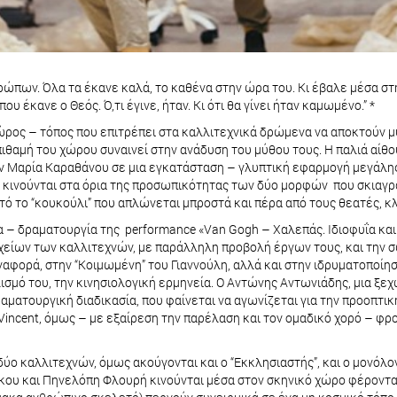
ρώπων. Όλα τα έκανε καλά, το καθένα στην ώρα του. Κι έβαλε μέσα στη
υ έκανε ο Θεός. Ό,τι έγινε, ήταν. Κι ότι θα γίνει ήταν καμωμένο.” *
χώρος – τόπος που επιτρέπει στα καλλιτεχνικά δρώμενα να αποκτούν μυ
πιθαμή του χώρου συναινεί στην ανάδυση του μύθου τους. Η παλιά αί
 Μαρία Καραθάνου σε μια εγκατάσταση – γλυπτική εφαρμογή μεγάλης ε
 κινούνται στα όρια της προσωπικότητας των δύο μορφών που σκιαγρα
υτό το “κουκούλι” που απλώνεται μπροστά και πέρα από τους θεατές, κ
 δραματουργία της performance «Van Gogh – Χαλεπάς. Ιδιοφυΐα και Τ
είων των καλλιτεχνών, με παράλληλη προβολή έργων τους, και την σ
ναφορά, στην “Κοιμωμένη” του Γιαννούλη, αλλά και στην ιδρυματοποίη
λισμό του, την κινησιολογική ερμηνεία. Ο Αντώνης Αντωνιάδης, μια ξε
αματουργική διαδικασία, που φαίνεται να αγωνίζεται για την προοπτι
Vincent, όμως – με εξαίρεση την παρέλαση και τον ομαδικό χορό – φρο
δύο καλλιτεχνών, όμως ακούγονται και ο “Εκκλησιαστής”, και ο μονόλο
κου και Πηνελόπη Φλουρή κινούνται μέσα στον σκηνικό χώρο φέροντας 