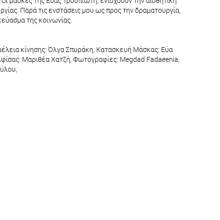
 Οι μάσκες της Εύας Τρουπιώτη, ενισχύουν την αισθητική
ργίας. Παρά τις ενστάσεις μου ως προς την δραματουργία,
σκεύασμα της κοινωνίας.
μέλεια κίνησης: Όλγα Σπυράκη, Κατασκευή Μάσκας: Εύα
 Αφίσας: Μαριθέα Χατζή, Φωτογραφίες: Megdad Fadaeenia,
ούλου,