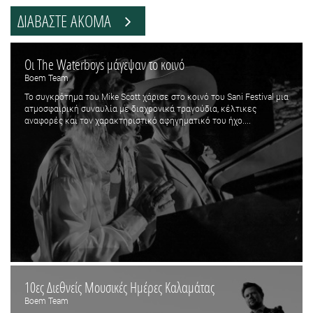
ΔΙΑΒΑΣΤΕ ΑΚΟΜΑ
Οι The Waterboys μάγεψαν το κοινό
Boem Team
Το συγκρότημα του Mike Scott χάρισε στο κοινό του Sani Festival μια
ατμοσφαιρική συναυλία με διαχρονικά τραγούδια, κέλτικες
αναφορές και τον χαρακτηριστικό αφηγηματικό του ήχο....
10ες Διεθνείς Μουσικές Ημέρες Καλαμάτας
Boem Team