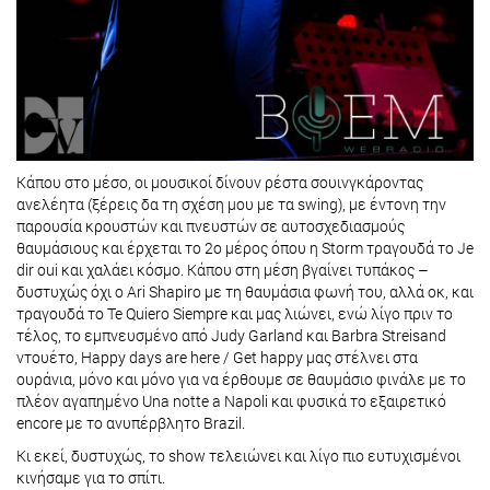
Κάπου στο μέσο, οι μουσικοί δίνουν ρέστα σουινγκάροντας
ανελέητα (ξέρεις δα τη σχέση μου με τα swing), με έντονη την
παρουσία κρουστών και πνευστών σε αυτοσχεδιασμούς
θαυμάσιους και έρχεται το 2ο μέρος όπου η Storm τραγουδά το Je
dir oui και χαλάει κόσμο. Κάπου στη μέση βγαίνει τυπάκος –
δυστυχώς όχι ο Ari Shapiro με τη θαυμάσια φωνή του, αλλά οκ, και
τραγουδά το Te Quiero Siempre και μας λιώνει, ενώ λίγο πριν το
τέλος, το εμπνευσμένο από Judy Garland και Barbra Streisand
ντουέτο, Happy days are here / Get happy μας στέλνει στα
ουράνια, μόνο και μόνο για να έρθουμε σε θαυμάσιο φινάλε με το
πλέον αγαπημένο Una notte a Napoli και φυσικά το εξαιρετικό
encore με το ανυπέρβλητο Brazil.
Κι εκεί, δυστυχώς, το show τελειώνει και λίγο πιο ευτυχισμένοι
κινήσαμε για το σπίτι.