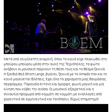
Μετά από ολιγόλεπτη αναμονή, όπου το κοινό είχε πλακωθεί στο
μπούρου μπούρου μέσα στην αυλή της Τεχνόπολης, τα φώτα
ανάβουν οι μουσικοί παίρνουν τη θέση τους και το θέαμα ξεκινά.
Η ξανθιά θεά Strom Large, βγαίνει, ξεκινά με το Amado mio και το
κοινό μαγεύεται! Βλέπεις, έχει όλα τα χαρίσματα μιας θαυμάσιας
περφόρμερ. Παρουσία έντονη και όμορφη, φωνή μαγική και μία
κίνηση που κόβει την ανάσα. Οι μουσικοί εξαιρετκοί και η
συναυλία προχωρά από κομμάτι σε κομμάτι με εναλλαγές από
χορευτικά σε ερμηνευτικά και τανάπαλιν, δίχως σταματημό!