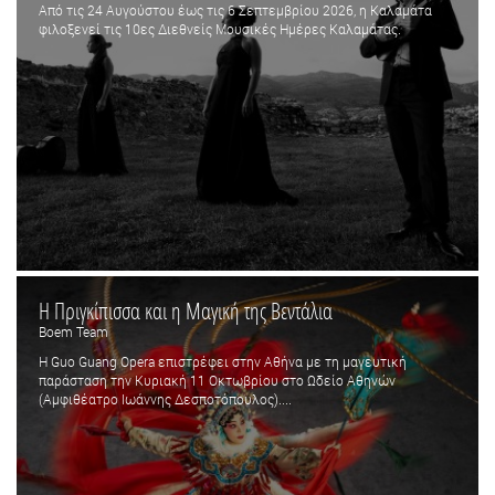
Από τις 24 Αυγούστου έως τις 6 Σεπτεμβρίου 2026, η Καλαμάτα
φιλοξενεί τις 10ες Διεθνείς Μουσικές Ημέρες Καλαμάτας.
Η Πριγκίπισσα και η Μαγική της Βεντάλια
Boem Team
Η Guo Guang Opera επιστρέφει στην Αθήνα με τη μαγευτική
παράσταση την Κυριακή 11 Οκτωβρίου στο Ωδείο Αθηνών
(Αμφιθέατρο Ιωάννης Δεσποτόπουλος)....