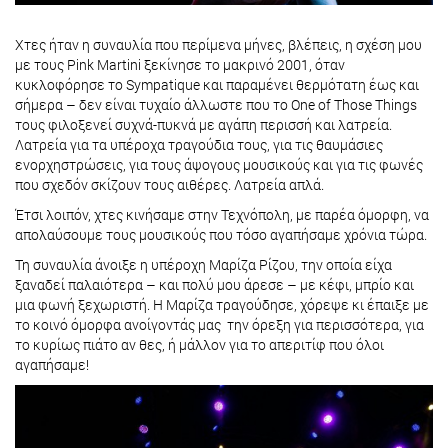
Χτες ήταν η συναυλία που περίμενα μήνες, βλέπεις, η σχέση μου
με τους Pink Martini ξεκίνησε το μακρινό 2001, όταν
κυκλοφόρησε το Sympatique και παραμένει θερμότατη έως και
σήμερα – δεν είναι τυχαίο άλλωστε που το One of Those Things
τους φιλοξενεί συχνά-πυκνά με αγάπη περισσή και λατρεία.
Λατρεία για τα υπέροχα τραγούδια τους, για τις θαυμάσιες
ενορχηστρώσεις, για τους άψογους μουσικούς και για τις φωνές
που σχεδόν σκίζουν τους αιθέρες. Λατρεία απλά.
Έτσι λοιπόν, χτες κινήσαμε στην Τεχνόπολη, με παρέα όμορφη, να
απολαύσουμε τους μουσικούς που τόσο αγαπήσαμε χρόνια τώρα.
Τη συναυλία άνοιξε η υπέροχη Μαρίζα Ρίζου, την οποία είχα
ξαναδεί παλαιότερα – και πολύ μου άρεσε – με κέφι, μπρίο και
μια φωνή ξεχωριστή. Η Μαρίζα τραγούδησε, χόρεψε κι έπαιξε με
το κοινό όμορφα ανοίγοντάς μας την όρεξη για περισσότερα, για
το κυρίως πιάτο αν θες, ή μάλλον για το απεριτίφ που όλοι
αγαπήσαμε!