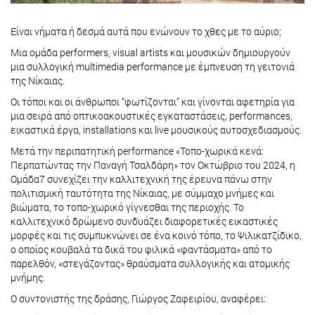
Είναι νήματα ή δεσμά αυτά που ενώνουν το χθες με το αύριο;
Μια ομάδα performers, visual artists και μουσικών δημιουργούν
μια συλλογική multimedia performance με έμπνευση τη γειτονιά
της Νίκαιας.
Οι τόποι και οι άνθρωποι “φωτίζονται” και γίνονται αφετηρία για
μια σειρά από οπτικοακουστικές εγκαταστάσεις, performances,
εικαστικά έργα, installations και live μουσικούς αυτοσχεδιασμούς.
Mετά την περιπατητική performance «Τοπο-χωρικά κενά:
Περπατώντας την Παναγή Τσαλδάρη» τον Οκτώβριο του 2024, η
Ομάδα7 συνεχίζει την καλλιτεχνική της έρευνα πάνω στην
πολιτισμική ταυτότητα της Νίκαιας, με σύμμαχο μνήμες και
βιώματα, το τοπο-χωρικό γίγνεσθαι της περιοχής. Το
καλλιτεχνικό δρώμενο συνδυάζει διαφορετικές εικαστικές
μορφές και τις συμπυκνώνει σε ένα κοινό τόπο, το Ψιλικατζίδικο,
ο οποίος κουβαλά τα δικά του φιλικά «φαντάσματα» από το
παρελθόν, «στεγάζοντας» θραύσματα συλλογικής και ατομικής
μνήμης.
Ο συντονιστής της δράσης, Γιώργος Ζαφειρίου, αναφέρει: