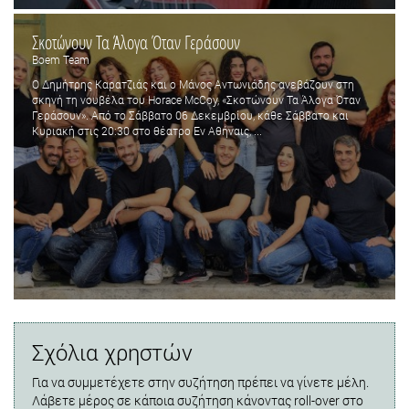
Σκοτώνουν Τα Άλογα Όταν Γεράσουν
Boem Team
Ο Δημήτρης Καρατζιάς και ο Μάνος Αντωνιάδης ανεβάζουν στη
σκηνή τη νουβέλα του Horace McCoy, «Σκοτώνουν Τα Άλογα Όταν
Γεράσουν». Από το Σάββατο 06 Δεκεμβρίου, κάθε Σάββατο και
Κυριακή στις 20:30 στο θέατρο Εν Αθήναις, ...
Σχόλια χρηστών
Για να συμμετέχετε στην συζήτηση πρέπει να γίνετε μέλη.
Λάβετε μέρος σε κάποια συζήτηση κάνοντας roll-over στο