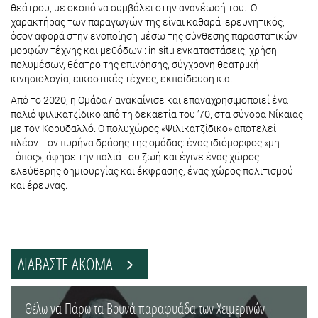
θεάτρου, με σκοπό να συμβάλει στην ανανέωσή του. Ο
χαρακτήρας των παραγωγών της είναι καθαρά ερευνητικός,
όσον αφορά στην ενοποίηση μέσω της σύνθεσης παραστατικών
μορφών τέχνης και μεθόδων : in situ εγκαταστάσεις, χρήση
πολυμέσων, θέατρο της επινόησης, σύγχρονη θεατρική
κινησιολογία, εικαστικές τέχνες, εκπαίδευση κ.α.
Από το 2020, η Oμάδα7 ανακαίνισε και επαναχρησιμοποιεί ένα
παλιό ψιλικατζίδικο από τη δεκαετία του ’70, στα σύνορα Νίκαιας
με τον Κορυδαλλό. Ο πολυχώρος «Ψιλικατζίδικο» αποτελεί
πλέον τον πυρήνα δράσης της ομάδας: ένας ιδιόμορφος «μη-
τόπος», άφησε την παλιά του ζωή και έγινε ένας χώρος
ελεύθερης δημιουργίας και έκφρασης, ένας χώρος πολιτισμού
και έρευνας.
ΔΙΑΒΑΣΤΕ ΑΚΟΜΑ
Θέλω να Πάρω τα Βουνά παραφυάδα των Χειμερινών