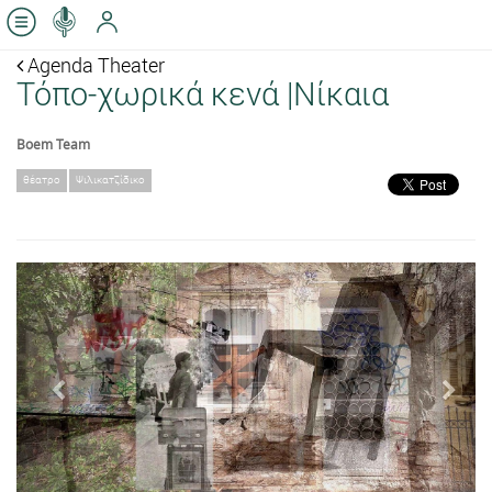
Agenda Theater
Τόπο-χωρικά κενά |Νίκαια
Boem Team
θέατρο
Ψιλικατζίδικο
Previous
Next