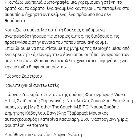
«Κοιτάζω μια παλιά φωτογραφία, μια γκρεμισμένη στέγη, το
ορατό και το αόρατο, ένα αναμμένο καντηλάκι, τα πεταμένα στα
σκουπίδια άχρηστα αντικείμενα, ένα πρόσωπο που δεν
θυμόμαστε…
Κοιτάζω κι εμένα. Με αυτή τη δουλειά, επιθυμώ να
ανατροφοδοτήσουμε τις ιστορίες αυτές, τις διαδρομές, τις
προσεγγίσεις στην έννοια του τόπου όπου ανήκουμε.
Επιδιώκουμε να πλουτίσουμε τις μνήμες της περιοχής μέσα από
ένα ερευνητικό, συνεργατικό έργο όπου οι τόποι αναφοράς των
συντελεστών αξιοποιούνται καλλιτεχνικά και οι αφηγήσεις για
την πατρίδα διαφοροποιούνται».
Γιώργος Ζαφειρίου
Καλλιτεχνικοί συντελεστές
Γιώργος Ζαφειρίου: Συντονιστής δράσης, Φωτογράφος/ Video
Artist, Σχεδιασμός Παραγωγής | Ναταλία Χατζοπούλου: Επιτέλεση
παραγωγής | My Brother The Couch M.B.T.C (Νάσος Σπάθης,
Δημήτρης Κάδογλου, Βαγγέλης Τζαβάρας): Μουσικός
αυτοσχεδιασμός | Κατερίνα Κασιδιάρη, Βίκυ Μαστρογιάννη, Ίρις
Φουστέρη: Performers
Υπεύθυνη επικοινωνίας: Δάφνη Ανέστη