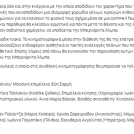
ία όσο και στην ενέργεια με την οποία αποδίδουν τον χαρακτήρα που 
νές που συναποδίδουν μια ιδιόμορφη χορωδία γέλιων, κραυγών ενθουσ
νουν για να κλείσουν το φυσικό τους σχήμα μέσα σε μια comme il fau
αι παράθυρα θα κλείσουν ερμητικά για πάντα μετά το θάνατο και της 
εδόν σαδιστικό χαμόγελο, να υποδύεται την Μπερνάρντα Άλμπα.
διαδικτυακά. Τα κινηματογραφικά μέσα στην διάθεση της θα της επέτ
αρουσιάζουν ενδιαφέρον αισθητικά οι τακτές εναλλαγές πλάνων που π
θετικά. Επίσης λήψεις από πάνω θα ευνοούσαν την παρουσίαση αυτών
ιού της Μπερνάρντα Άλμπα.
 δουλειά, η οποία στις συνθήκες κινηματογράφησης θα μπορούσε να το
ένου/ Μουσική επιμέλεια: Εύη Σαρμή,
ίκα Τσολάκου (Kostika Çollaku), Επιμέλεια κίνησης /Χορογραφία: Ιωά
οντιστηριακού υλικού: Άννα Μαρία Βάσιακ, Βοηθός σκηνοθέτη/ Κινησι
αν Παλάντζα (Μαρία Χοσέφα), Χρύσα Ζαφειριάδου (Ανγκούστιας), Μομ
), Ιωάννα Παγιατάκη (Πόνθια), Ελευθερία Αγγελίτσα (Υπηρέτρια), Μά