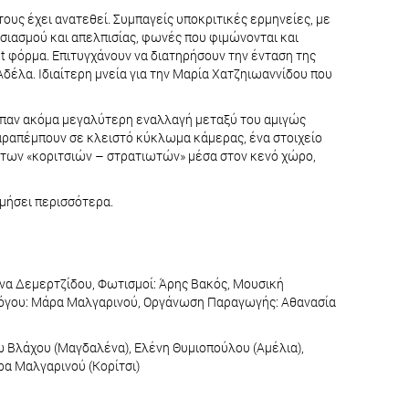
τους έχει ανατεθεί. Συμπαγείς υποκριτικές ερμηνείες, με
ιασμού και απελπισίας, φωνές που φιμώνονται και
t φόρμα. Επιτυγχάνουν να διατηρήσουν την ένταση της
Αδέλα. Ιδιαίτερη μνεία για την Μαρία Χατζηιωαννίδου που
ρεπαν ακόμα μεγαλύτερη εναλλαγή μεταξύ του αμιγώς
αραπέμπουν σε κλειστό κύκλωμα κάμερας, ένα στοιχείο
 των «κοριτσιών – στρατιωτών» μέσα στον κενό χώρο,
λμήσει περισσότερα.
ννα Δεμερτζίδου, Φωτισμοί: Άρης Βακός, Μουσική
ολόγου: Μάρα Μαλγαρινού, Οργάνωση Παραγωγής: Αθανασία
ώ Βλάχου (Μαγδαλένα), Ελένη Θυμιοπούλου (Αμέλια),
ρα Μαλγαρινού (Κορίτσι)