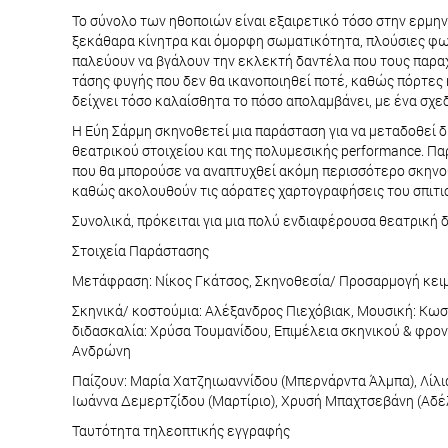
Το σύνολο των ηθοποιών είναι εξαιρετικό τόσο στην ερμηνε
ξεκάθαρα κίνητρα και όμορφη σωματικότητα, πλούσιες φω
παλεύουν να βγάλουν την εκλεκτή δαντέλα που τους παραχώ
τάσης φυγής που δεν θα ικανοποιηθεί ποτέ, καθώς πόρτες κ
δείχνει τόσο καλαίσθητα το πόσο απολαμβάνει, με ένα σχ
Η Εύη Σάρμη σκηνοθετεί μια παράσταση για να μεταδοθεί 
θεατρικού στοιχείου και της πολυμεσικής performance. Π
που θα μπορούσε να αναπτυχθεί ακόμη περισσότερο σκηνο
καθώς ακολουθούν τις αόρατες χαρτογραφήσεις του σπιτ
Συνολικά, πρόκειται για μια πολύ ενδιαφέρουσα θεατρική
Στοιχεία Παράστασης
Μετάφραση: Νίκος Γκάτσος, Σκηνοθεσία/ Προσαρμογή κειμ
Σκηνικά/ κοστούμια: Αλέξανδρος Πιεχόβιακ, Μουσική: Κωστ
διδασκαλία: Χρύσα Τουμανίδου, Επιμέλεια σκηνικού & φρ
Ανδρώνη
Παίζουν: Μαρία Χατζηιωαννίδου (Μπερνάρντα Άλμπα), Λίλι
Ιωάννα Δεμερτζίδου (Μαρτίριο), Χρυσή Μπαχτσεβάνη (Αδέλα
Ταυτότητα τηλεοπτικής εγγραφής