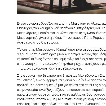
Εννέα γυναίκες δυνάζονται από την Μπερνάρντα Άλμπα, μια
Μάρτυρες του καθημερινού βασάνου οι υπηρέτριες και μια
Μπερνάρντα, η οποία ανακοινώνει οκταετή εγκλεισμό στις 
Μπερνάρντα), γίνεται η εκλεκτή του νεαρού Πέπε Ρομάνο.
ώρες έως ότου ξημερώσει.
“Το σπίτι της Μπερνάρντα Άλμπα”, αποτελεί μέρος μιας δρ
“Γέρμα”. Τα τρία αυτά έργα μιλούν για την Γυναίκα, την θέ
να κοπεί, κι ένας άντρας που εμφανίζεται ή εξαφανίζεται, 
στην φύση και την κοινωνική της θέση, έχει ταυτόχρονα μι
της, απλά χαλάρωσε, δεν έχει εξαφανιστεί.
Στο φουαγιέ του Θεάτρου της Εταιρείας Μακεδονικών Σπου
του σπιτιού, ενώ οι ερμηνευτές ακολουθούν ένα αόρατο σκη
προτού κλείσουν ερμητικά μια για πάντα στο σπίτι της Μπ
σκηνογραφία), ενώ ξεχωρίζουν τα παπούτσια που παραπέμπ
παραπέμπουν σε στρατώνα, ενώ τα μαλλιά σε βόστρυχους κ
κρατώντας μπαστούνι, με μια εντυπωσιακή χαμηλή αλογοου
κασετοφωνάκι της Αδέλα κραυγάζουν την απελευθέρωση ότα