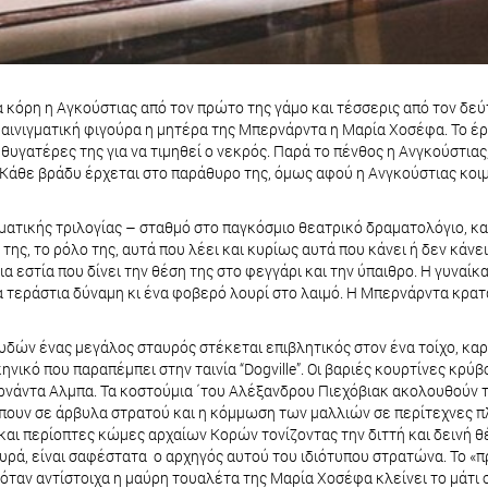
 κόρη η Αγκούστιας από τον πρώτο της γάμο και τέσσερις από τον δεύ
 αινιγματική φιγούρα η μητέρα της Μπερνάρντα η Μαρία Χοσέφα. Το έρ
θυγατέρες της για να τιμηθεί ο νεκρός. Παρά το πένθος η Ανγκούστια
 Κάθε βράδυ έρχεται στο παράθυρο της, όμως αφού η Ανγκούστιας κοιμ
αματικής τριλογίας – σταθμό στο παγκόσμιο θεατρικό δραματολόγιο, κ
ση της, το ρόλο της, αυτά που λέει και κυρίως αυτά που κάνει ή δεν κ
μια εστία που δίνει την θέση της στο φεγγάρι και την ύπαιθρο. Η γυνα
α τεράστια δύναμη κι ένα φοβερό λουρί στο λαιμό. Η Μπερνάρντα κρατ
δών ένας μεγάλος σταυρός στέκεται επιβλητικός στον ένα τοίχο, καρ
νικό που παραπέμπει στην ταινία “Dogville”. Οι βαριές κουρτίνες κρύ
ερνάντα Αλμπα. Τα κοστούμια ΄του Αλέξανδρου Πιεχόβιακ ακολουθούν τη
ουν σε άρβυλα στρατού και η κόμμωση των μαλλιών σε περίτεχνες πλ
αι περίοπτες κώμες αρχαίων Κορών τονίζοντας την διττή και δεινή θ
ρά, είναι σαφέστατα ο αρχηγός αυτού του ιδιότυπου στρατώνα. Το «πρ
ν αντίστοιχα η μαύρη τουαλέτα της Μαρία Χοσέφα κλείνει το μάτι σ