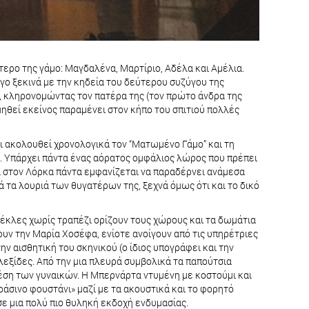
τερο της γάμο: Μαγδαλένα, Μαρτίριο, Αδέλα και Αμέλια.
γο ξεκινά με την κηδεία του δεύτερου συζύγου της
ς, κληρονομώντας τον πατέρα της (τον πρώτο άνδρα της
ηθεί εκείνος παραμένει στον κήπο του σπιτιού πολλές
αι ακολουθεί χρονολογικά τον “Ματωμένο Γάμο” και τη
άνει. Υπάρχει πάντα ένας αόρατος ομφάλιος λώρος που πρέπει
ίκα στον Λόρκα πάντα εμφανίζεται να παραδέρνει ανάμεσα
ά τα λουριά των θυγατέρων της, ξεχνά όμως ότι και το δικό
έκλες χωρίς τραπέζι ορίζουν τους χώρους και τα δωμάτια
βουν την Μαρία Χοσέφα, ενίοτε ανοίγουν από τις υπηρέτριες
ν αισθητική του σκηνικού (ο ίδιος υπογράφει και την
εξίδες. Από την μια πλευρά συμβολικά τα παπούτσια
έση των γυναικών. Η Μπερνάρτα ντυμένη με κοστούμι και
άσινο φουστάνι» μαζί με τα ακουστικά και το φορητό
ε μια πολύ πιο θυληκή εκδοχή ενδυμασίας.