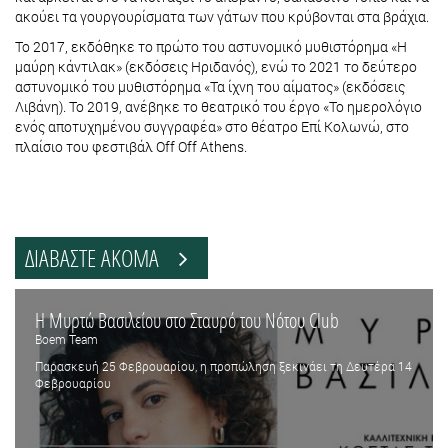
ακούει τα γουργουρίσματα των γάτων που κρύβονται στα βράχια.
Το 2017, εκδόθηκε το πρώτο του αστυνομικό μυθιστόρημα «Η
μαύρη κάντιλακ» (εκδόσεις Ηριδανός), ενώ το 2021 το δεύτερο
αστυνομικό του μυθιστόρημα «Τα ίχνη του αίματος» (εκδόσεις
Λιβάνη). Το 2019, ανέβηκε το θεατρικό του έργο «Το ημερολόγιο
ενός αποτυχημένου συγγραφέα» στο θέατρο Επί Κολωνώ, στο
πλαίσιο του φεστιβάλ Off Off Athens.
ΔΙΑΒΑΣΤΕ ΑΚΟΜΑ
Η Μυρτώ Βασιλείου στο Σταυρό του Νότου Club
Boem Team
Παρασκευή 25 Φεβρουαρίου, η προπώληση ξεκινάει τη Δευτέρα 14
Φεβρουαρίου