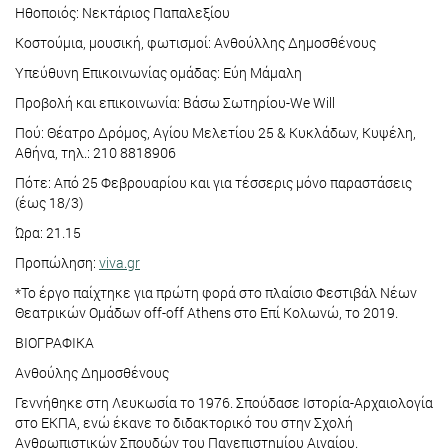
Ηθοποιός: Νεκτάριος Παπαλεξίου
Κοστούμια, μουσική, φωτισμοί: Ανθούλλης Δημοσθένους
Υπεύθυνη Επικοινωνίας ομάδας: Εύη Μάμαλη
Προβολή και επικοινωνία: Βάσω Σωτηρίου-We Will
Πού: Θέατρο Δρόμος, Αγίου Μελετίου 25 & Κυκλάδων, Κυψέλη,
Αθήνα, τηλ.: 210 8818906
Πότε: Από 25 Φεβρουαρίου και για τέσσερις μόνο παραστάσεις
(έως 18/3)
Ώρα: 21.15
Προπώληση:
viva.gr
*Το έργο παίχτηκε για πρώτη φορά στο πλαίσιο Φεστιβάλ Νέων
Θεατρικών Ομάδων off-off Athens στο Επί Κολωνώ, το 2019.
ΒΙΟΓΡΑΦΙΚΑ
Ανθούλης Δημοσθένους
Γεννήθηκε στη Λευκωσία το 1976. Σπούδασε Ιστορία-Αρχαιολογία
στο ΕΚΠΑ, ενώ έκανε το διδακτορικό του στην Σχολή
Ανθρωπιστικών Σπουδών του Πανεπιστημίου Αιγαίου.