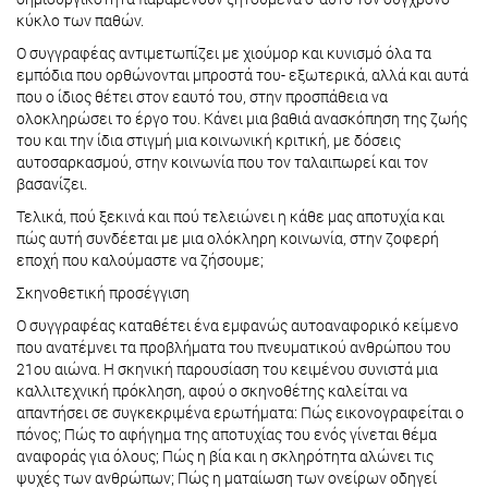
κύκλο των παθών.
Ο συγγραφέας αντιμετωπίζει με χιούμορ και κυνισμό όλα τα
εμπόδια που ορθώνονται μπροστά του- εξωτερικά, αλλά και αυτά
που ο ίδιος θέτει στον εαυτό του, στην προσπάθεια να
ολοκληρώσει το έργο του. Κάνει μια βαθιά ανασκόπηση της ζωής
του και την ίδια στιγμή μια κοινωνική κριτική, με δόσεις
αυτοσαρκασμού, στην κοινωνία που τον ταλαιπωρεί και τον
βασανίζει.
Τελικά, πού ξεκινά και πού τελειώνει η κάθε μας αποτυχία και
πώς αυτή συνδέεται με μια ολόκληρη κοινωνία, στην ζοφερή
εποχή που καλούμαστε να ζήσουμε;
Σκηνοθετική προσέγγιση
Ο συγγραφέας καταθέτει ένα εμφανώς αυτοαναφορικό κείμενο
που ανατέμνει τα προβλήματα του πνευματικού ανθρώπου του
21ου αιώνα. Η σκηνική παρουσίαση του κειμένου συνιστά μια
καλλιτεχνική πρόκληση, αφού ο σκηνοθέτης καλείται να
απαντήσει σε συγκεκριμένα ερωτήματα: Πώς εικονογραφείται ο
πόνος; Πώς το αφήγημα της αποτυχίας του ενός γίνεται θέμα
αναφοράς για όλους; Πώς η βία και η σκληρότητα αλώνει τις
ψυχές των ανθρώπων; Πώς η ματαίωση των ονείρων οδηγεί