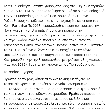
Το 2012 ξεκίνησε μεταπτυχιακές σπουδές στο Τμήμα Θεατρικών
Σπουδών του ΕΚΠΑ. Παρακολούθησε σεμινάρια σκηνοθεσίας από
την Sue Dunderdale, μουσικού Θεάτρου από τον Γιώργο
Ροδοσθένους και ειδικεύτηκε στην τεχνική Meissner από τον
Keith Farrukhar. Το 2015 παρακολούθησε summer course στην
Royal Academy of Dramatic Art στο αντικείμενο της
σκηνογραφίας. Έχει σκηνοθετήσει επτά παραστάσεις στην Κύπρο
και την Ελλάδα, ενώ έχει προσκληθεί από τον curator του
Tennessee Williams Provincetown Theatre Festival να συμμετάσχει
το 2019 με το έργο «Ο Άγγελος στην εσοχή» στο εν λόγω
φεστιβάλ. Ενδεικτικότερη σκηνοθεσία του, η παράσταση της
Κεντρικής Σκηνής της Εταιρείας Θεατρικής Ανάπτυξης Λεμεσού
Μάρτιος 2018 «Η νύχτα της Ιγκουανα» του Τένεσι Ουιλιαμς.
Τειρεσίας Λυγερός
Πρωτοείδε το φως κάπου στην Ανατολική Μεσόγειο. Τα
τελευταία χρόνια τα περνάει στο Αιγαίο. Δεν έμαθε να
επικοινωνεί με τους ανθρώπους και αρέσκεται στη συντροφιά
των αστικών, τετράποδων αιλουροειδών. Έμαθε να περνάει τη
ζωή του σε σκονισμένα γραφεία, ανάμεσα σε βιβλία και
χειρόγραφες σημειώσεις. Δεν ξέρει ποιο είναι το νόημα της ζωής
και αρκείται στο να κοιτάζει το απέραντο, θαλασσινό τοπίο και να