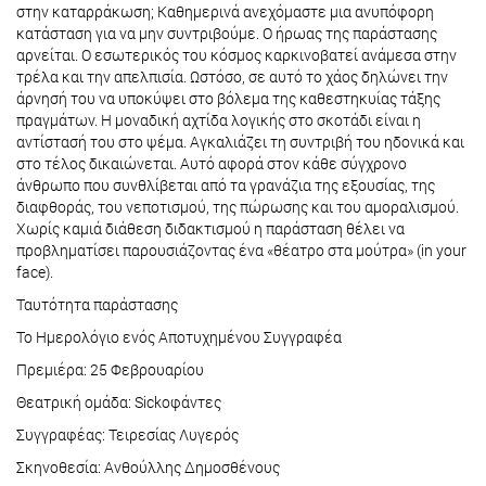
στην καταρράκωση; Καθημερινά ανεχόμαστε μια ανυπόφορη
κατάσταση για να μην συντριβούμε. Ο ήρωας της παράστασης
αρνείται. Ο εσωτερικός του κόσμος καρκινοβατεί ανάμεσα στην
τρέλα και την απελπισία. Ωστόσο, σε αυτό το χάος δηλώνει την
άρνησή του να υποκύψει στο βόλεμα της καθεστηκυίας τάξης
πραγμάτων. Η μοναδική αχτίδα λογικής στο σκοτάδι είναι η
αντίστασή του στο ψέμα. Αγκαλιάζει τη συντριβή του ηδονικά και
στο τέλος δικαιώνεται. Αυτό αφορά στον κάθε σύγχρονο
άνθρωπο που συνθλίβεται από τα γρανάζια της εξουσίας, της
διαφθοράς, του νεποτισμού, της πώρωσης και του αμοραλισμού.
Χωρίς καμιά διάθεση διδακτισμού η παράσταση θέλει να
προβληματίσει παρουσιάζοντας ένα «θέατρο στα μούτρα» (in your
face).
Ταυτότητα παράστασης
Το Ημερολόγιο ενός Αποτυχημένου Συγγραφέα
Πρεμιέρα: 25 Φεβρουαρίου
Θεατρική ομάδα: Sickοφάντες
Συγγραφέας: Τειρεσίας Λυγερός
Σκηνοθεσία: Ανθούλλης Δημοσθένους