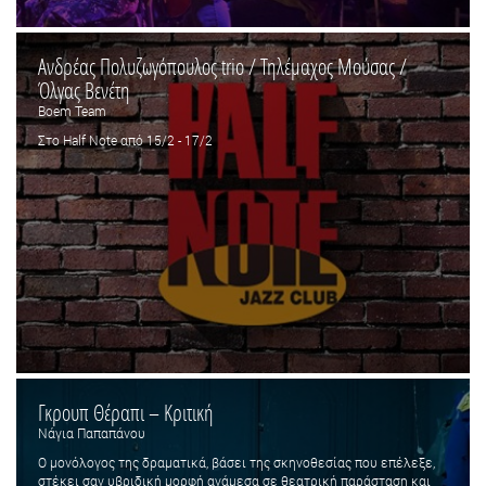
Ανδρέας Πολυζωγόπουλος trio / Τηλέμαχος Μούσας /
Όλγας Βενέτη
Boem Team
Στο Half Note από 15/2 - 17/2
Γκρουπ Θέραπι – Κριτική
Νάγια Παπαπάνου
Ο μονόλογος της δραματικά, βάσει της σκηνοθεσίας που επέλεξε,
στέκει σαν υβριδική μορφή ανάμεσα σε θεατρική παράσταση και