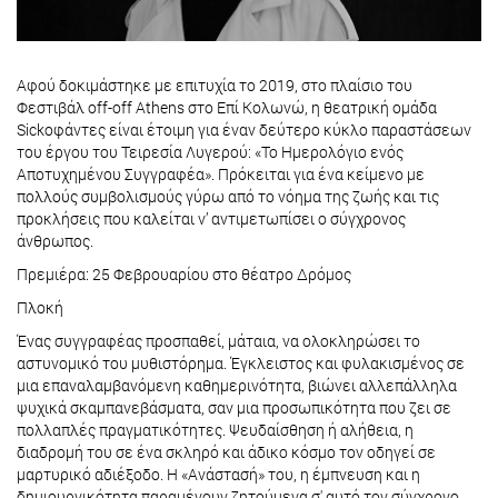
Αφού δοκιμάστηκε με επιτυχία το 2019, στο πλαίσιο του
Φεστιβάλ off-off Athens στο Επί Κολωνώ, η θεατρική ομάδα
Sickoφάντες είναι έτοιμη για έναν δεύτερο κύκλο παραστάσεων
του έργου του Τειρεσία Λυγερού: «Το Ημερολόγιο ενός
Αποτυχημένου Συγγραφέα». Πρόκειται για ένα κείμενο με
πολλούς συμβολισμούς γύρω από το νόημα της ζωής και τις
προκλήσεις που καλείται ν’ αντιμετωπίσει ο σύγχρονος
άνθρωπος.
Πρεμιέρα: 25 Φεβρουαρίου στο θέατρο Δρόμος
Πλοκή
Ένας συγγραφέας προσπαθεί, μάταια, να ολοκληρώσει το
αστυνομικό του μυθιστόρημα. Έγκλειστος και φυλακισμένος σε
μια επαναλαμβανόμενη καθημερινότητα, βιώνει αλλεπάλληλα
ψυχικά σκαμπανεβάσματα, σαν μια προσωπικότητα που ζει σε
πολλαπλές πραγματικότητες. Ψευδαίσθηση ή αλήθεια, η
διαδρομή του σε ένα σκληρό και άδικο κόσμο τον οδηγεί σε
μαρτυρικό αδιέξοδο. Η «Ανάστασή» του, η έμπνευση και η
δημιουργικότητα παραμένουν ζητούμενα σ' αυτό τον σύγχρονο