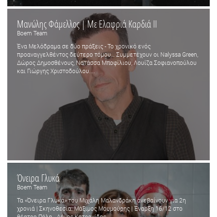
Μανώλης Φάμελλος | Με Ελαφριά Καρδιά ΙΙ
Boem Team
Ένα Μελόδραμα σε δύο πράξεις - Το χρονικό ενός
προαναγγελθέντος δεύτερο τόμου… Συμμετέχουν οι Nalyssa Green,
Δώρος Δημοσθένους, Νατάσσα Μποφίλιου, Λουίζα Σοφιανοπούλου
και Γιώργης Χριστοδούλου....
Όνειρα Γλυκά
Boem Team
Τα «Όνειρα Γλυκά» του Μιχάλη Μαλανδράκη ανεβαίνουν για 2η
χρονιά | Σκηνοθεσία: Μάξιμος Μουμούρης | Έναρξη 16/12 στο
θέατρο Πόλη - Δάνης Κατρανίδης...