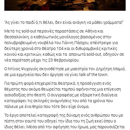
“Ας γίνει το παιδί ό,τι θέλει, δεν είναι ανάγκη να μάθει γράμματα!”
Μετά τις sold-out περσινές παραστάσεις σε Αθήνα και
Θεσσαλονίκη, ο καθηλωτικός μονόλογος βασισμένος στην
πολυβραβευμένη νουβέλα του Γιάννη Πάσχου, επέστρεψε για
δεύτερη χρονιά στο Θέατρο 104 και οι διθυραμβικές κριτικές
κοινού και κριτικών, καθώς και τα απανωτά sold-out, οδηγούν σε
νέα παράταση μέχρι τις 23 Φεβρουαρίου.
Ο Ντίνος Ψυχογιός σκηνοθέτησε με μαεστρία τον Δημήτρη Μαμιό,
σε μια ερμηνεία που δεν άργησε να γίνει talk of the town.
Για πρώτη φορά επιχειρείται θεατρικά, η προσέγγιση ενός
θέματος που ακόμα θεωρείται ταμπού αφήνοντας μια επίγευση
αισιοδοξίας στο θεατή. Ο συγγραφέας με εξαιρετική διαύγεια
καταγράφει τις σκληρές αναμνήσεις του από τα χρόνια που
πάλευε με ένα θηρίο που τότε δεν είχε όνομα.
Το έργο αποτελεί καταγραφή της δύναμη ενός ανθρώπου που με
πίστη στον εαυτό του οδηγεί την ίδια του τη ζωή εκεί όπου ο
ίδιος θέλει. Μέσα από την αφήγηση του ήρωα, μας παρουσιάζεται