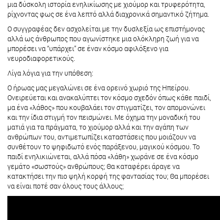
μια δύσκολη ιστορία ενηλικίωσης με χιούμορ και τρυφερότητα,
ρίχνοντας φως σε ένα λεπτό αλλά διαχρονικά σημαντικό ζήτημα.
Ο συγγραφέας δεν ασχολείται με την δυσλεξία ως επιστήμονας
αλλά ως άνθρωπος που αγωνίστηκε μια ολόκληρη ζωή για να
μπορέσει να “υπάρχει” σε έναν κόσμο αφιλόξενο για
νευροδιαφορετικούς.
Λίγα λόγια για την υπόθεση:
Ο ήρωας μας μεγαλώνει σε ένα ορεινό χωριό της Ηπείρου.
Ονειρεύεται και ανακαλύπτει τον κόσμο σχεδόν όπως κάθε παιδί,
μα ένα «λάθος» που κουβαλάει τον στιγματίζει, τον απομονώνει
και την ίδια στιγμή τον πεισμώνει. Με όχημα την μοναδική του
ματιά για τα πράγματα, το χιούμορ αλλά και την αγάπη των
ανθρώπων του, αντιμετωπίζει καταστάσεις που μοιάζουν να
συνθέτουν το ψηφιδωτό ενός παράξενου, μαγικού κόσμου. Το
παιδί ενηλικιώνεται, αλλά πόσα «λάθη» χωράνε σε ένα κόσμο
γεμάτο «σωστούς» ανθρώπους; Θα καταφέρει άραγε να
κατακτήσει την πιο ψηλή κορφή της φαντασίας του; Θα μπορέσει
να είναι ποτέ σαν όλους τους άλλους;