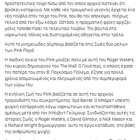
προστατευτικό τοίχο πίσω από τον οποίο αρχικά πιστεύει ότι
βρίσκει καταφύγιο. Με κάθε νέο τραυματικό γεγονός έρχεται ένα
νέο τούβλο στον τοίχο του Pink, που θα τον αποκόψει πλήρως
τελικά από τον έξω κόσμο. Ωστόσο, η πραγματική φρίκη αρχίζει
μόλις τοποθετήσει το τελευταίο τούβλο. Την βουτιά στα
ναρκωτικά. Μόνος και δυστυχισμένος οδηγείται στην τρέλα.
Αυτό το μνημειώδες άλμπουμ βασίζεται στις ζωές δύο μελών
των Pink Floyd.
Η παιδική ηλικία του Pink μοιάζει πολύ με αυτή του Roger Waters,
του κύριου δημιουργού του The Wall. Ο Γουότερς, ο οποίος έχασε
τον πατέρα του στον Β' Παγκόσμιο Πόλεμο, έζησε για πολλά
χρόνια απομονωμένος και πληγωμένος από την συμπεριφορά
των γύρω του.
Η ενήλικη ζωή του Pink βασίζεται σε αυτή του αρχικού
τραγουδιστή του συγκροτήματος Syd Barret. Ο Μπάρετ υπέστη
ψυχική κατάρρευση λόγω ναρκωτικών και αντικαταστάθηκε
αμέσως μετά από τον Ντέιβιντ Γκίλμουρ. Συνδυάζοντας αυτές τις
ιστορίες ζωής, ο Roger Waters, ο David Gilmour, ο Nick Mason και
ο Richard Wright δημιούργησαν αυτό το έργο κατάδυση στα βάθη
της ανθρώπινης ψυχής.