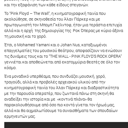
και την εξαφάνιση των κάθε είδους στεγανών.
Το “Pink Floyd – The Wall”, η κινηματογραφική ταινία που
ακολούθησε, σε σκηνοθεσία του Άλαν Πάρκερ και με
πρωταγωνιστή τον Μπομπ Γκέλντοφ, ήταν μια τεράστια επιτυχία
αλλά και η αρχή της δημιουργίας της Ροκ Όπερας με κύριο άξονα
τη μουσική και το χορό.
Έτσι, ο Mohamed Yamani και ο Johan Nus, καταξιωμένοι
επαγγελματίες του μουσικού θεάτρου, αποφασίζουν να ενώσουν
τις δυνάμεις τους και το “THE WALL - PINK FLOYD'S ROCK OPERA”
γεννιέται και αποθεώνεται από εκατομμύρια θεατές σε όλο τον
κόσμο.
Ένα μοναδικό υπερθέαμα, που συνδυάζει μουσική, χορό,
τραγούδι, αλλά και προβολές αρχειακού υλικού από την
κινηματογραφική ταινία του Άλαν Πάρκερ και διαδραστικότητα
με την παρουσία οπερατέρ, που ζωντανά πάνω στη σκηνή θα
αναδείξει την ιστορία και με «κοντινά πλάνα» θα
παρακολουθήσουμε από όσο πιο κοντά γίνεται τον ήρωά μας,
αλλά και θα αιχμαλωτίσουμε τα συναισθήματα των σπουδαίων
ερμηνευτών μας.