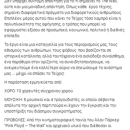
Δεν υπάρχει σύντομη απάντηση για το τι σημαίνει το The Wall,
ούτε καν μια μοναδική απάντηση. Όπως κάθε έργο τέχνης,
σημαίνει διαφορετικά πράγματα για διαφορετικούς ανθρώπους.
Επιπλέον, μέρος αυτού που κάνει το Τείχος τόσο λαμπρό είναι η
πολυπλοκότητα της αφήγησης, ο τρόπος που μπορεί να
εφαρμοστεί εξίσου σε προσωπικό, κοινωνικό, πολιτικό ή διεθνές
επίπεδο
Το έργο είναι μια καταγγελία για τους περιορισμούς μας, τους
εθισμούς των ανθρώπων, τους φόβους που βασίζονται σε
ιστορικά κατάλοιπα, αλλά ταυτόχρονα ένα αισιόδοξο συναίσθημα,
ένα παράθυρο στον ορίζοντα, να συνειδητοποιήσουμε, να
ονειρευτούμε ένα καλλίτερο αύριο να σηκώσουμε το ανάστημα
μας …. μέχρι να σπάσει το Τείχος!
Η παράσταση ερμηνεύεται από:
ΧΟΡΟ: 10 χορευτές σύγχρονου χορού.
ΜΟΥΣΙΚΗ: 6 μουσικοί και 4 τραγουδιστές, οι οποίοι σέβονται
απόλυτα την αρχική παρτιτούρα κι έχουν την έγκριση και την
υποστήριξη του διάσημου συγκροτήματος.
ΠΡΟΒΟΛΕΣ: Από την κινηματογραφική ταινία του Άλαν Πάρκερ
“Pink Floyd – The Wall” και αρχειακό υλικό που διέθεσαν οι