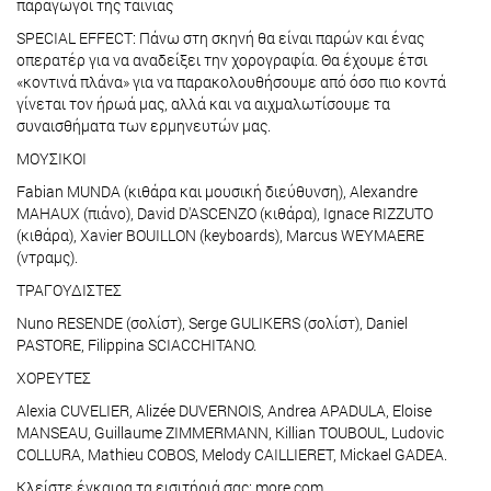
παραγωγοί της ταινίας
SPECIAL EFFECT: Πάνω στη σκηνή θα είναι παρών και ένας
οπερατέρ για να αναδείξει την χορογραφία. Θα έχουμε έτσι
«κοντινά πλάνα» για να παρακολουθήσουμε από όσο πιο κοντά
γίνεται τον ήρωά μας, αλλά και να αιχμαλωτίσουμε τα
συναισθήματα των ερμηνευτών μας.
ΜΟΥΣΙΚΟΙ
Fabian MUNDA (κιθάρα και μουσική διεύθυνση), Alexandre
MAHAUX (πιάνο), David D'ASCENZO (κιθάρα), Ignace RIZZUTO
(κιθάρα), Xavier BOUILLON (keyboards), Marcus WEYMAERE
(ντραμς).
ΤΡΑΓΟΥΔΙΣΤΕΣ
Nuno RESENDE (σολίστ), Serge GULIKERS (σολίστ), Daniel
PASTORE, Filippina SCIACCHITANO.
ΧΟΡΕΥΤΕΣ
Alexia CUVELIER, Alizée DUVERNOIS, Andrea APADULA, Eloise
MANSEAU, Guillaume ZIMMERMANN, Killian TOUBOUL, Ludovic
COLLURA, Mathieu COBOS, Melody CAILLIERET, Mickael GADEA.
Κλείστε έγκαιρα τα εισιτήριά σας: more.com