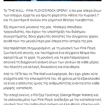
Το “THE WALL - PINK FLOYD'S ROCK OPERA”, η πιο ροκ όπερα όλων
των εποχών, έρχεται για πρώτη φορά στην Αθήνα την Κυριακή 7
και τη Δευτέρα 8 Ιουλίου στο Δημοτικό Θέατρο Λυκαβηττού.
Έξι σημαντικοί μουσικοί της ροκ, τέσσερις σπουδαίοι
τραγουδιστές, που έχουν την υποστήριξη του διάσημου
συγκροτήματος, δέκα χορευτές σολίστες του σύγχρονου χορού,
συνθέτουν την μεγαλύτερη ροκ όπερα στην ιστορία της ροκ.
Μια παράσταση πλημμυρισμένη με τη μουσική των Pink Floyd,
ζωντανή επί σκηνής, και ταυτόχρονα ένα σύγχρονο θέαμα που
αφηγείται με το χορό, τη μουσική, και τα φαντασμαγορικά
σκηνικά τη διαχρονική ανάγκη όλων των γενεών σε κάθε μέρος
του πλανήτη για αλλαγή, δικαιοσύνη και ελευθερία.
Από το 1979 που το Τhe Wall κυκλοφόρησε, δεν έχει χάσει ούτε
ελάχιστα από την επικαιρότητά του. 45 χρόνια μετά εξακολουθεί
να είναι ο απόλυτος ύμνος της ανθρωπότητας ενάντια στην κάθε
μορφής καταπίεση.
Την εποχή εκείνη, ο Ρότζερ Γουότερς (George Roger Waters) και
τα υπόλοιπα μέλη των Pink Floyd, ανέδειξαν με την καταπληκτική
μουσική τους την ανθρώπινη ανάγκη για ελευθερία, επικοινωνία