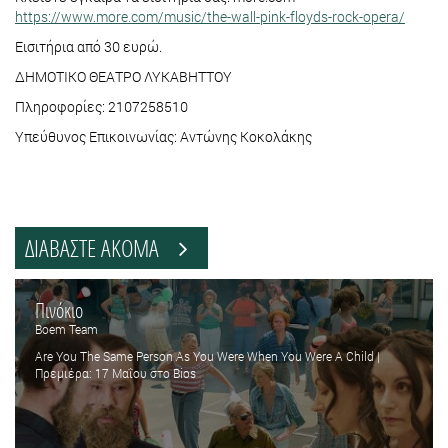
https://www.more.com/music/the-wall-pink-floyds-rock-opera/
Εισιτήρια από 30 ευρώ.
ΔΗΜΟΤΙΚΟ ΘΕΑΤΡΟ ΛΥΚΑΒΗΤΤΟΥ
Πληροφορίες: 2107258510
Υπεύθυνος Επικοινωνίας: Αντώνης Κοκολάκης
ΔΙΑΒΑΣΤΕ ΑΚΟΜΑ
Πινόκιο
Boem Team
Are You The Same Person As You Were When You Were A Child |
Πρεμιέρα: 17 Μαΐου στο Bios