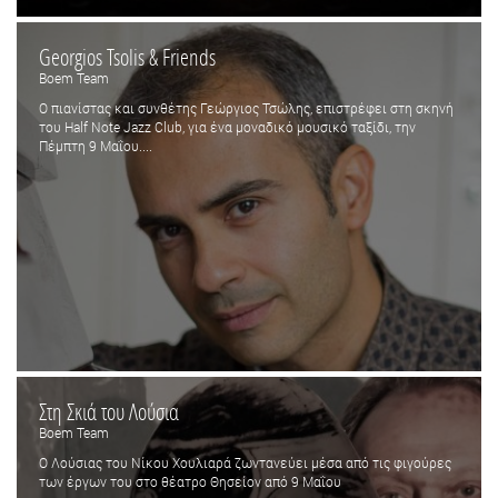
Georgios Tsolis & Friends
Boem Team
Ο πιανίστας και συνθέτης Γεώργιος Τσώλης, επιστρέφει στη σκηνή
του Half Note Jazz Club, για ένα μοναδικό μουσικό ταξίδι, την
Πέμπτη 9 Μαΐου....
Στη Σκιά του Λούσια
Boem Team
Ο Λούσιας του Νίκου Χουλιαρά ζωντανεύει μέσα από τις φιγούρες
των έργων του στο θέατρο Θησείον από 9 Μαΐου